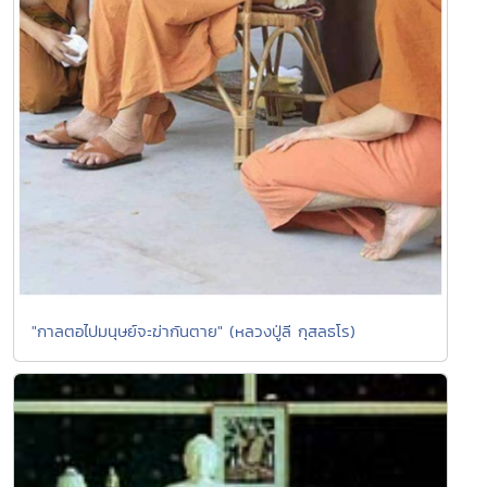
"กาลตอไปมนุษย์จะฆ่ากันตาย" (หลวงปู่ลี กุสลธโร)