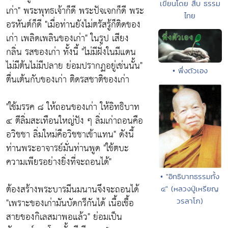
เขียนโดย สืบ ธรรม
เก่า" พระพุทธเจ้าก็ดี พระปัจเจกก็ดี พระ
ไทย
อรหันต์ก็ดี "เมื่อท่านยังไม่ตรัสรู้ก็ติดของ
เก่า เพลิดเพลินของเก่า" ในรูป เสียง
กลิ่น รสของเก่า ทั้งนี้ "ไม่มีฝั่งในมีแดน
ไม่มีต้นไม่มีปลาย ย่อมปรากฏอยู่เช่นนั้น"
• พึ่งตัวเอง
ตื่นเต้นกับของเก่า ติดรสชาติของเก่า
"ใช้มรรค ๘ ให้ถอนของเก่า ให้อิทธิบาท
๔ ตีลิ่มสะเทือนใหญ่ปัง ๆ ลิ่มเก่าถอนคือ
อวิชชา ลิ่มใหม่คือวิชชาเข้าแทน" ดังนี้
ท่านพระอาจารย์มั่นท่านพูด "ใช้ตบะ
ความเพียรอย่างยิ่งที่จะถอนได้"
• "อิทธิบาทธรรมทั้ง
ต้องสร้างพระบารมีนมนานจึงจะถอนได้
๔" (หลวงปู่เหรียญ
"เพราะของเก่ามันบัดกรีกันได้ เนื้อเชื้อ
วรลาโภ)
สายของกิเลสมาพอแล้ว" ย่อมเป็น