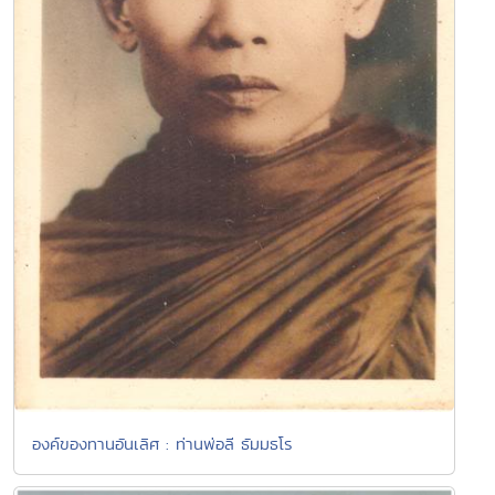
องค์ของทานอันเลิศ : ท่านพ่อลี ธัมมธโร