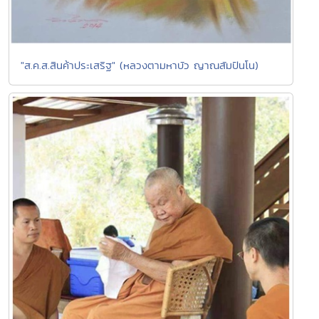
"ส.ค.ส.สินค้าประเสริฐ" (หลวงตามหาบัว ญาณสัมปันโน)