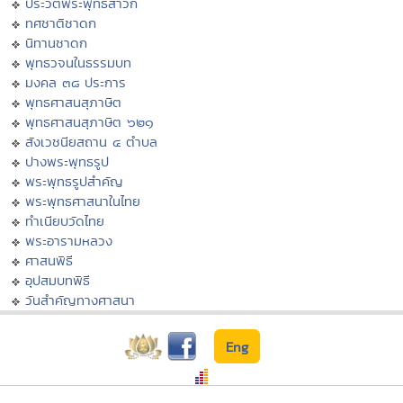
ประวัติพระพุทธสาวก
ทศชาติชาดก
นิทานชาดก
พุทธวจนในธรรมบท
มงคล ๓๘ ประการ
พุทธศาสนสุภาษิต
พุทธศาสนสุภาษิต ๖๒๑
สังเวชนียสถาน ๔ ตำบล
ปางพระพุทธรูป
พระพุทธรูปสำคัญ
พระพุทธศาสนาในไทย
ทำเนียบวัดไทย
พระอารามหลวง
ศาสนพิธี
อุปสมบทพิธี
วันสำคัญทางศาสนา
Eng