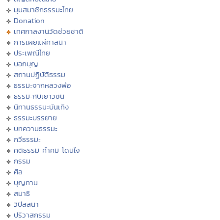
มุมสมาชิกธรรมะไทย
Donation
เทศกาลงานวัดช่วยชาติ
การเผยแผ่ศาสนา
ประเพณีไทย
บอกบุญ
สถานปฏิบัติธรรม
ธรรมะจากหลวงพ่อ
ธรรมะกับเยาวชน
นิทานธรรมะบันเทิง
ธรรมะบรรยาย
บทความธรรมะ
กวีธรรมะ
คติธรรม คำคม โดนใจ
กรรม
ศีล
บุญทาน
สมาธิ
วิปัสสนา
ปริวาสกรรม