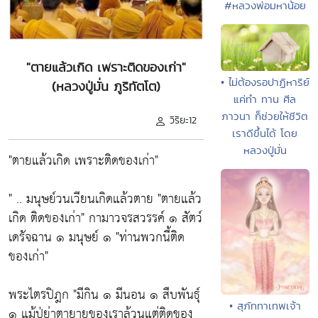
#หลวงพ่อมหาน้อย
"ตายแล้วเกิด เพราะติดของเก่า"
• ไม่ต้องรอปาฏิหาริย์
(หลวงปู่มั่น ภูริทัตโต)
แค่ทำ ทาน ศีล
ภาวนา ก็ช่วยให้ชีวิต
วิริยะ12
เราดีขึ้นได้ โดย
หลวงปู่มั่น
"ตายแล้วเกิด เพราะติดของเก่า"
" .. มนุษย์วนเวียนเกิดแล้วตาย "ตายแล้ว
เกิด ติดของเก่า" กามาวจรสวรรค์ ๑ สัตว์
เดรัจฉาน ๑ มนุษย์ ๑ "ท่านพวกนี้ติด
ของเก่า"
พระไตรปิฎก "มีกิน ๑ มีนอน ๑ สืบพันธุ์
• สุภัททาเทพเจ้า
๑ แม้ปู่ย่าตายายของเราล้วนแต่ติดของ