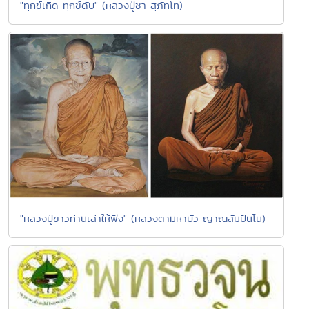
"ทุกข์เกิด ทุกข์ดับ" (หลวงปู่ชา สุภัทโท)
"หลวงปู่ขาวท่านเล่าให้ฟัง" (หลวงตามหาบัว ญาณสัมปันโน)