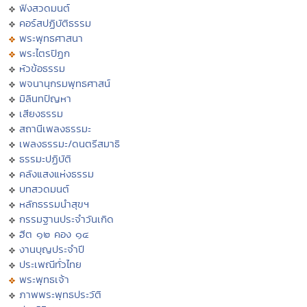
ฟังสวดมนต์
คอร์สปฏิบัติธรรม
พระพุทธศาสนา
พระไตรปิฏก
หัวข้อธรรม
พจนานุกรมพุทธศาสน์
มิลินทปัญหา
เสียงธรรม
สถานีเพลงธรรมะ
เพลงธรรมะ/ดนตรีสมาธิ
ธรรมะปฏิบัติ
คลังแสงแห่งธรรม
บทสวดมนต์
หลักธรรมนำสุขฯ
กรรมฐานประจำวันเกิด
ฮีต ๑๒ คอง ๑๔
งานบุญประจำปี
ประเพณีทั่วไทย
พระพุทธเจ้า
ภาพพระพุทธประวัติ