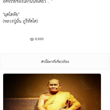
อัศจรรย์ของโลกนั้นทีเดียว .. "
"มุตโตทัย"
(หลวงปู่มั่น ภูริทัตโต)
6,693
#เนื้อหาที่เกี่ยวข้อง