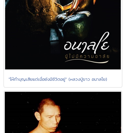
"ให้ทำบุญเสียแต่เมื่อยังมีชีวิตอยู่" (หลวงปู่ขาว อนาลโย)