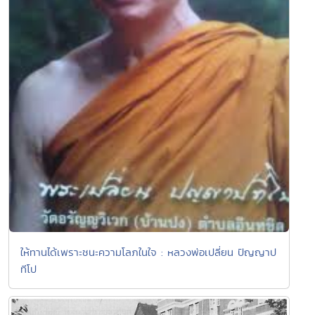
ให้ทานได้เพราะชนะความโลภในใจ : หลวงพ่อเปลี่ยน ปัญญาป
ทีโป