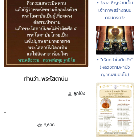
• ✨ขอเชิญร่วมเป็น
เจ้าภาพสร้างถนน
คอนกรีต✨
• "เรียกว่าใจมีหลัก"
(หลวงตามหาบัว
ญาณสัมปันโน)
ท่านว่า...พระโสดาบัน
ลูกโป่ง
..
6,698