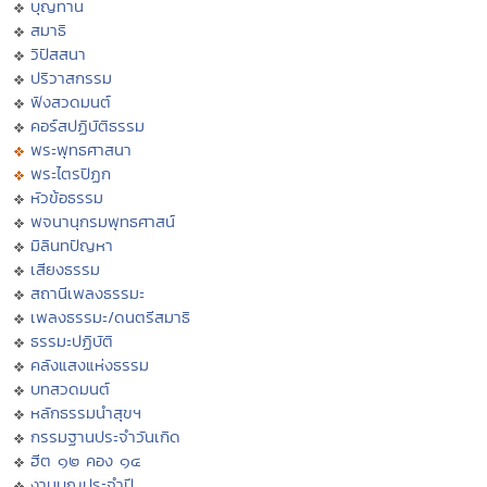
บุญทาน
สมาธิ
วิปัสสนา
ปริวาสกรรม
ฟังสวดมนต์
คอร์สปฏิบัติธรรม
พระพุทธศาสนา
พระไตรปิฏก
หัวข้อธรรม
พจนานุกรมพุทธศาสน์
มิลินทปัญหา
เสียงธรรม
สถานีเพลงธรรมะ
เพลงธรรมะ/ดนตรีสมาธิ
ธรรมะปฏิบัติ
คลังแสงแห่งธรรม
บทสวดมนต์
หลักธรรมนำสุขฯ
กรรมฐานประจำวันเกิด
ฮีต ๑๒ คอง ๑๔
งานบุญประจำปี