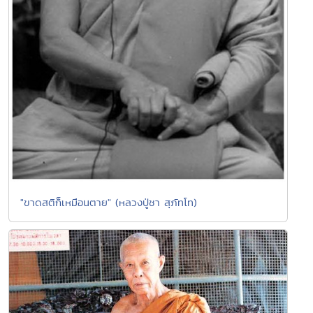
"ขาดสติก็เหมือนตาย" (หลวงปู่ชา สุภัทโท)