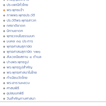
ประเพณีทั่วไทย
พระพุทธเจ้า
ภาพพระพุทธประวัติ
ประวัติพระพุทธสาวก
ทศชาติชาดก
นิทานชาดก
พุทธวจนในธรรมบท
มงคล ๓๘ ประการ
พุทธศาสนสุภาษิต
พุทธศาสนสุภาษิต ๖๒๑
สังเวชนียสถาน ๔ ตำบล
ปางพระพุทธรูป
พระพุทธรูปสำคัญ
พระพุทธศาสนาในไทย
ทำเนียบวัดไทย
พระอารามหลวง
ศาสนพิธี
อุปสมบทพิธี
วันสำคัญทางศาสนา