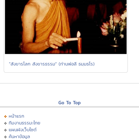
"สังขารโลก สังขารธรรม" (ท่านพ่อลี ธมฺมธโร)
Go To Top
หน้าแรก
ทีมงานธรรมะไทย
แผนผังเว็บไซต์
ค้นหาข้อมูล