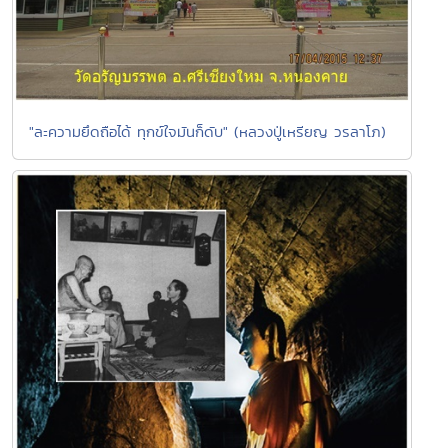
"ละความยึดถือได้ ทุกข์ใจมันก็ดับ" (หลวงปู่เหรียญ วรลาโภ)