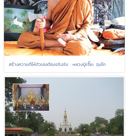
สร้างความดีให้ตัวเองต้องจริงจัง : หลวงปู่เจี๊ยะ จุนโท