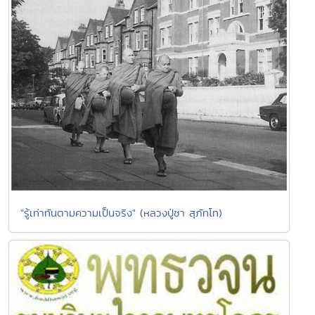
"รู้เท่าทันตามความเป็นจริง" (หลวงปู่ชา สุภัทโท)