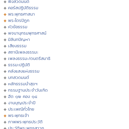
ฟังสวดมนต์
คอร์สปฏิบัติธรรม
พระพุทธศาสนา
พระไตรปิฏก
หัวข้อธรรม
พจนานุกรมพุทธศาสน์
มิลินทปัญหา
เสียงธรรม
สถานีเพลงธรรมะ
เพลงธรรมะ/ดนตรีสมาธิ
ธรรมะปฏิบัติ
คลังแสงแห่งธรรม
บทสวดมนต์
หลักธรรมนำสุขฯ
กรรมฐานประจำวันเกิด
ฮีต ๑๒ คอง ๑๔
งานบุญประจำปี
ประเพณีทั่วไทย
พระพุทธเจ้า
ภาพพระพุทธประวัติ
ประวัติพระพุทธสาวก