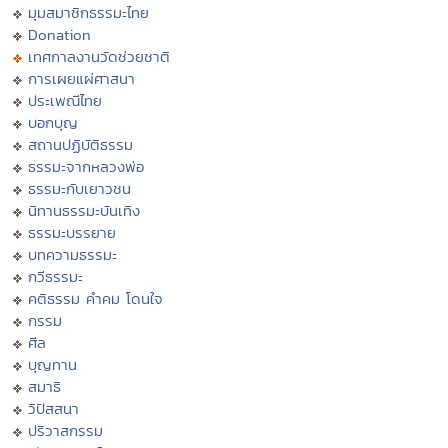
มุมสมาชิกธรรมะไทย
Donation
เทศกาลงานวัดช่วยชาติ
การเผยแผ่ศาสนา
ประเพณีไทย
บอกบุญ
สถานปฏิบัติธรรม
ธรรมะจากหลวงพ่อ
ธรรมะกับเยาวชน
นิทานธรรมะบันเทิง
ธรรมะบรรยาย
บทความธรรมะ
กวีธรรมะ
คติธรรม คำคม โดนใจ
กรรม
ศีล
บุญทาน
สมาธิ
วิปัสสนา
ปริวาสกรรม