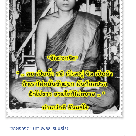
"ซักฝอกจิต" (ท่านพ่อลี ธัมมธโร)