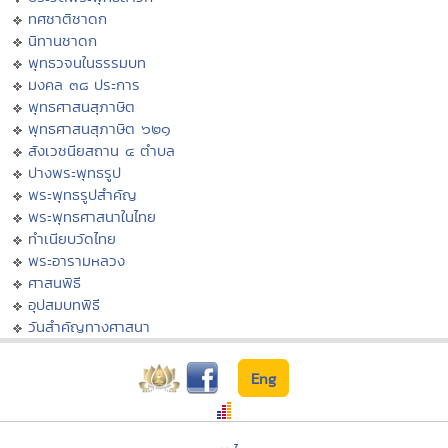
ทศชาติชาดก
นิทานชาดก
พุทธวจนในธรรมบท
มงคล ๓๘ ประการ
พุทธศาสนสุภาษิต
พุทธศาสนสุภาษิต ๖๒๑
สังเวชนียสถาน ๔ ตำบล
ปางพระพุทธรูป
พระพุทธรูปสำคัญ
พระพุทธศาสนาในไทย
ทำเนียบวัดไทย
พระอารามหลวง
ศาสนพิธี
อุปสมบทพิธี
วันสำคัญทางศาสนา
Eng