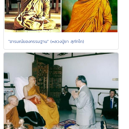
"อารมณ์ของกรรมฐาน" (หลวงปู่ชา สุภัทโท)