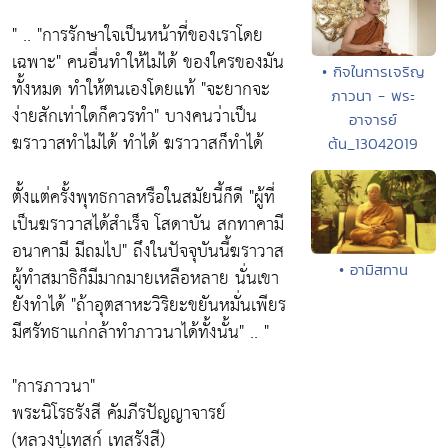
" .. "การรักษาใจเป็นหน้าที่ของเราโดย
เฉพาะ" คนอื่นทำให้ไม่ได้ ของใครของมัน
• กิจในการเจริญ
ทั้งหมด ทำให้ตนเองโดยแท้ "จะยากจะ
ภาวนา - พระ
ง่ายสักเท่าใดก็ควรทำ" บางคนว่าเป็น
อาจารย์
ฆราวาสทำไม่ได้ ทำได้ ฆราวาสก็ทำได้
ต้น_13042019
ตั้งแต่ครั้งพุทธกาลหรือในสมัยนี้ก็ดี "ผู้ที่
เป็นฆราวาสได้สำเร็จ โสดาบัน สกทาคามี
อนาคามี มีถมไป" ถึงในปัจจุบันนี้ฆราวาส
• อามิสทาน
ผู้ทำสมาธิก็มีมากมายเหลือหลาย นั่นเขา
ยังทำได้ "ถ้าอุตสาหะวิริยะขยันหมั่นเพียร
มีศรัทธาแก่กล้าทำภาวนาได้ทั้งนั้น" .. "
"การภาวนา"
พระนิโรธรังสี คัมภีรปัญญาจารย์
(หลวงปู่เทสก์ เทสรังสี)