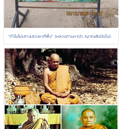
"ทำไมไม่เสาะแสวงหาที่พึ่ง" (หลวงตามหาบัว ญาณสัมปันโน)