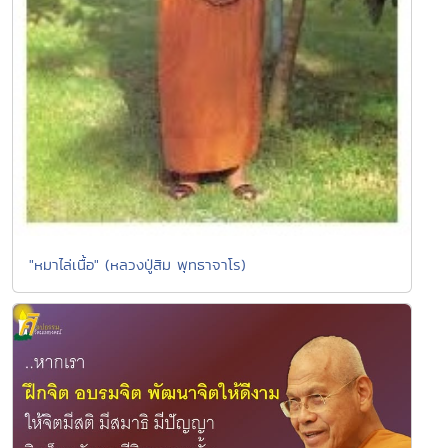
"หมาไล่เนื้อ" (หลวงปู่สิม พุทธาจาโร)