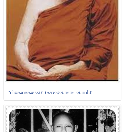
"ทำนองคลองธรรม" (หลวงปู่จันทร์ศรี จนฺททีโป)