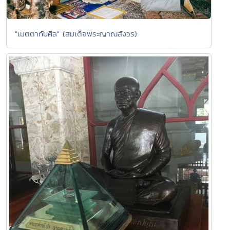
"เมตตากับศีล" (สมเด็จพระญาณสังวร)