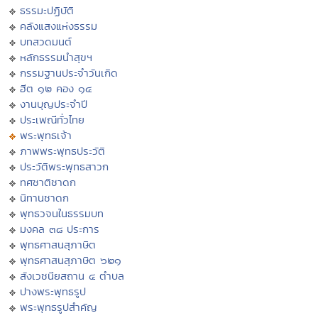
ธรรมะปฏิบัติ
คลังแสงแห่งธรรม
บทสวดมนต์
หลักธรรมนำสุขฯ
กรรมฐานประจำวันเกิด
ฮีต ๑๒ คอง ๑๔
งานบุญประจำปี
ประเพณีทั่วไทย
พระพุทธเจ้า
ภาพพระพุทธประวัติ
ประวัติพระพุทธสาวก
ทศชาติชาดก
นิทานชาดก
พุทธวจนในธรรมบท
มงคล ๓๘ ประการ
พุทธศาสนสุภาษิต
พุทธศาสนสุภาษิต ๖๒๑
สังเวชนียสถาน ๔ ตำบล
ปางพระพุทธรูป
พระพุทธรูปสำคัญ