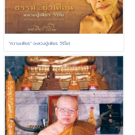
"ความเพียร" (หลวงปู่เพียร วิริโย)