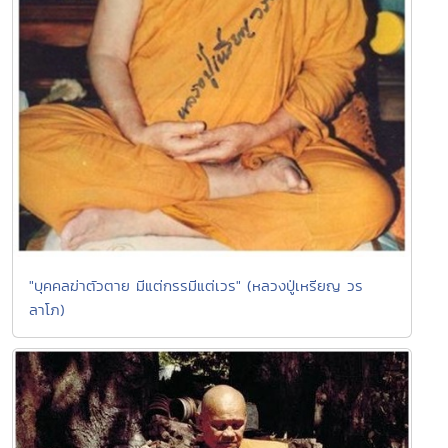
"บุคคลฆ่าตัวตาย มีแต่กรรมีแต่เวร" (หลวงปู่เหรียญ วร
ลาโภ)