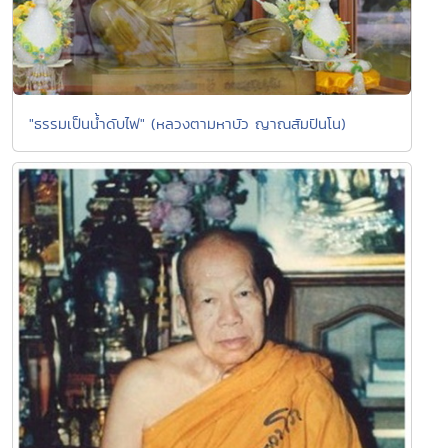
"ธรรมเป็นน้ำดับไฟ" (หลวงตามหาบัว ญาณสัมปันโน)