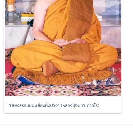
"เสียงธรรมชนะเสียงทั้งปวง" (หลวงปู่จันทา ถาวโร)