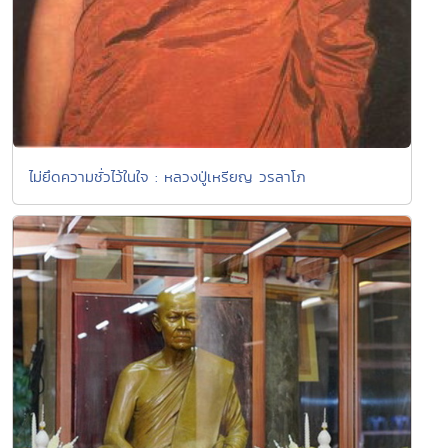
ไม่ยึดความชั่วไว้ในใจ : หลวงปู่เหรียญ วรลาโภ