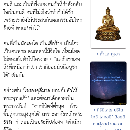
คนดี และเป็นที่พึ่งของคนชั่วที่กำลังกลับ
ใจเป็นคนดี คนที่ไม่เชื่อว่าทำชั่วได้ชั่ว
เพราะเขายังไม่ประสบกับผลกรรมอันโหด
ร้ายที่ ตนเองทำไว้"
คนที่เป็นนักเลงโต เป็นเสือร้าย เป็นโจร
เป็นคนพาล คนเหล่านี้มีจิตใจ เหี้ยมโหด
• ถ้ำและภูเขา
ไม่ยอมก้มหัวให้ใครง่าย ๆ
"แต่ถ้าเขาเจอ
สิ่งที่เหนือกว่าเขา เขาก็ยอมนับถือบูชา
ได้
" เข่นกัน
อย่างเช่น
"โจรองคุลีมาล ยอมก้มหัวให้
พระพุทธเจ้า"
และต่อมาได้กลายเป็น
พระอรหันต์ .. "
จากชีวิตที่ตํ่าสุด .. ก้าว
• หิรินิเสโธ ปุริโส
ขึ้นสู่ความสูงสุดได้"
เพราะอาศัยหลักพระ
โกจิ โลกสฺมิ ํ วิชฺชติ
ธรรม คำสอนเป็นประทีปส่องทางดำเนิน
คนผู้งดด้วยความ
ชีวิต .. "