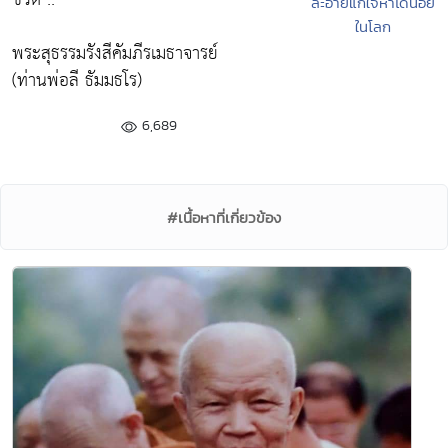
ละอายแก่ใจหาได้น้อย
ในโลก
พระสุธรรมรังสีคัมภีรเมธาจารย์
(ท่านพ่อลี ธัมมธโร)
6,689
#เนื้อหาที่เกี่ยวข้อง