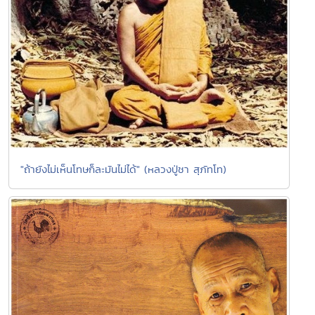
"ถ้ายังไม่เห็นโทษก็ละมันไม่ได้" (หลวงปู่ชา สุภัทโท)