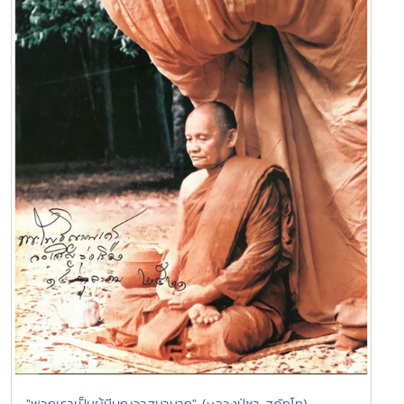
"พวกเราเป็นผู้มีบุญวาสนามาก" (หลวงปู่ชา สุภัทโท)