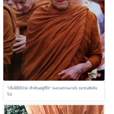
"เจ็บไข้ได้ป่วย สำคัญอยู่ที่ใจ" (หลวงตามหาบัว ญาณสัมปัน
โน)