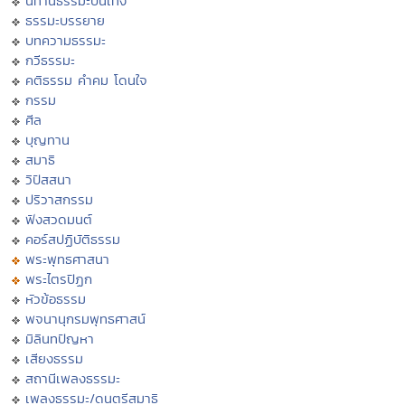
นิทานธรรมะบันเทิง
ธรรมะบรรยาย
บทความธรรมะ
กวีธรรมะ
คติธรรม คำคม โดนใจ
กรรม
ศีล
บุญทาน
สมาธิ
วิปัสสนา
ปริวาสกรรม
ฟังสวดมนต์
คอร์สปฏิบัติธรรม
พระพุทธศาสนา
พระไตรปิฏก
หัวข้อธรรม
พจนานุกรมพุทธศาสน์
มิลินทปัญหา
เสียงธรรม
สถานีเพลงธรรมะ
เพลงธรรมะ/ดนตรีสมาธิ