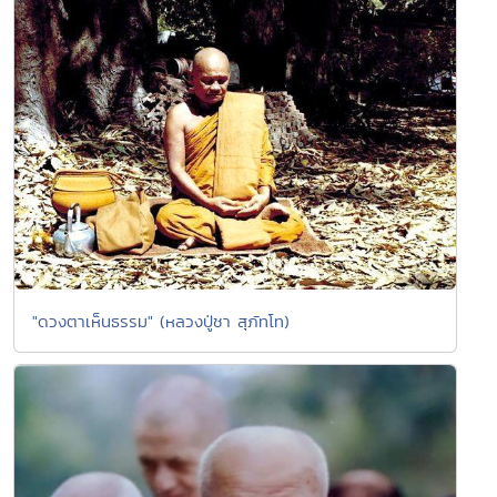
"ดวงตาเห็นธรรม" (หลวงปู่ชา สุภัทโท)