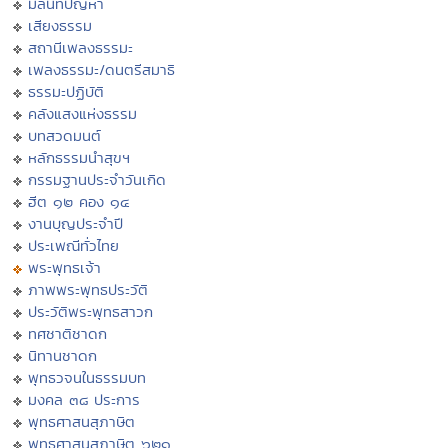
มิลินทปัญหา
เสียงธรรม
สถานีเพลงธรรมะ
เพลงธรรมะ/ดนตรีสมาธิ
ธรรมะปฏิบัติ
คลังแสงแห่งธรรม
บทสวดมนต์
หลักธรรมนำสุขฯ
กรรมฐานประจำวันเกิด
ฮีต ๑๒ คอง ๑๔
งานบุญประจำปี
ประเพณีทั่วไทย
พระพุทธเจ้า
ภาพพระพุทธประวัติ
ประวัติพระพุทธสาวก
ทศชาติชาดก
นิทานชาดก
พุทธวจนในธรรมบท
มงคล ๓๘ ประการ
พุทธศาสนสุภาษิต
พุทธศาสนสุภาษิต ๖๒๑