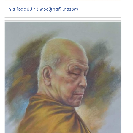
"หิริ โอตตัปปะ" (หลวงปู่เทสก์ เทสรังสี)