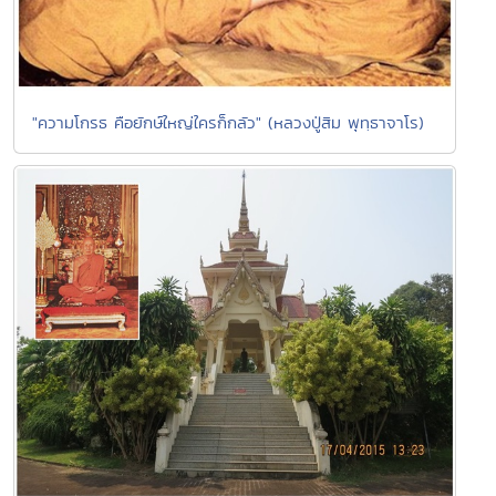
"ความโกรธ คือยักษ์ใหญ่ใครก็กลัว" (หลวงปู่สิม พุทฺธาจาโร)