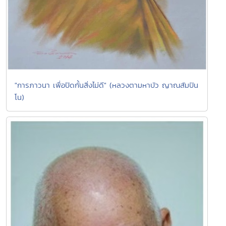
"การภาวนา เพื่อปิดกั้นสิ่งไม่ดี" (หลวงตามหาบัว ญาณสัมปัน
โน)