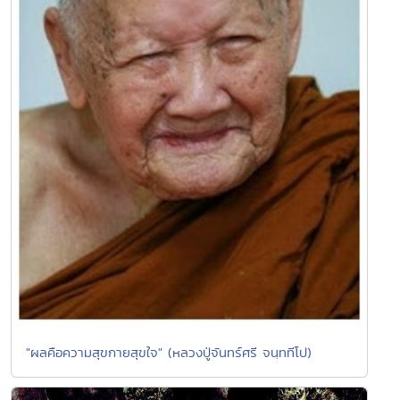
"ผลคือความสุขกายสุขใจ" (หลวงปู่จันทร์ศรี จนฺททีโป)