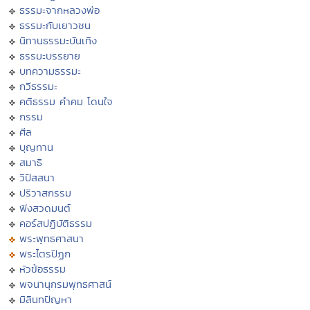
ธรรมะจากหลวงพ่อ
ธรรมะกับเยาวชน
นิทานธรรมะบันเทิง
ธรรมะบรรยาย
บทความธรรมะ
กวีธรรมะ
คติธรรม คำคม โดนใจ
กรรม
ศีล
บุญทาน
สมาธิ
วิปัสสนา
ปริวาสกรรม
ฟังสวดมนต์
คอร์สปฏิบัติธรรม
พระพุทธศาสนา
พระไตรปิฏก
หัวข้อธรรม
พจนานุกรมพุทธศาสน์
มิลินทปัญหา