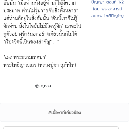
อันนั้น "เมื่อท่านนั่งอยู่ท่านก็ไม่มีความ
ปัญญา ตอนที่ 1/2
โดย พระอาจารย์
ประมาท ท่านไม่วุ่นวายกับสิ่งทั้งหลาย"
สมภพ โชติปัญโญ
แต่ท่านก็อยู่ในสิ่งอันนั้น "อันนี้เราก็ไม่รู้
จักท่าน สิ่งในใจมันไม่มีใครรู้จัก" เราจะไป
ดูตัวอย่างข้างนอกอย่างเดียวนั้นก็ไม่ได้
"เรื่องจิตนี้เป็นของสำคัญ" .. "
"๘๔ พระธรรมเทศนา"
พระโพธิญาณเถร (หลวงปู่ชา สุภัทโท)
6,689
#เนื้อหาที่เกี่ยวข้อง