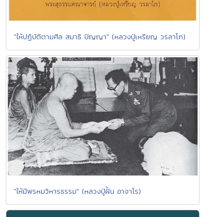
"ให้ปฏิบัติตามศีล สมาธิ ปัญญา" (หลวงปู่เหรียญ วรลาโภ)
"ให้มีพรหมวิหารธรรม" (หลวงปู่ฝั้น อาจาโร)