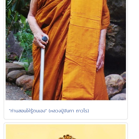
"ท่านสอนให้รู้ตนเอง" (หลวงปู่จันทา ถาวโร)