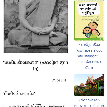
• การ์ตูน เรื่อง
"นรก สวรรค์ ของ
พ่อแม่อยู่ที่ลูก" -
หลวงพ่อปัญญา
"มันเป็นเรื่องของจิต" (หลวงปู่ชา สุภัท
นันทะ
โท)
วิริยะ12
"มันเป็นเรื่องของจิต"
• วัดวังผาแดง
" .. การประพฤติปฏิบัติในทางพระพุทธ
ต.นาสวน อ.ศรีสวัสดิ์