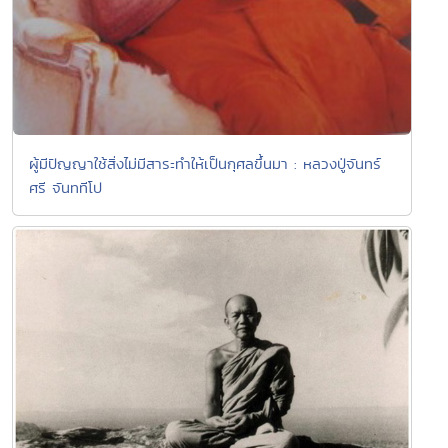
ผู้มีปัญญาใช้สิ่งไม่มีสาระทำให้เป็นกุศลขึ้นมา : หลวงปู่จันทร์
ศรี จันททีโป