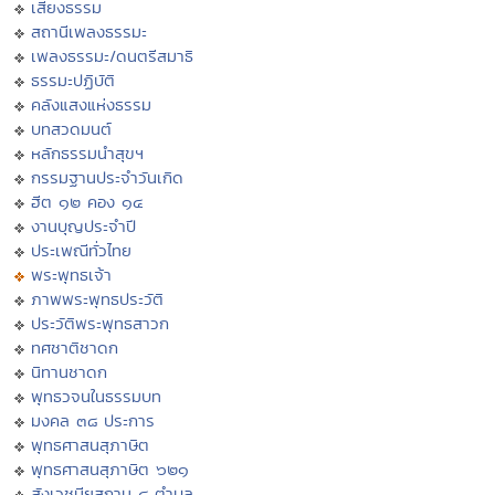
เสียงธรรม
สถานีเพลงธรรมะ
เพลงธรรมะ/ดนตรีสมาธิ
ธรรมะปฏิบัติ
คลังแสงแห่งธรรม
บทสวดมนต์
หลักธรรมนำสุขฯ
กรรมฐานประจำวันเกิด
ฮีต ๑๒ คอง ๑๔
งานบุญประจำปี
ประเพณีทั่วไทย
พระพุทธเจ้า
ภาพพระพุทธประวัติ
ประวัติพระพุทธสาวก
ทศชาติชาดก
นิทานชาดก
พุทธวจนในธรรมบท
มงคล ๓๘ ประการ
พุทธศาสนสุภาษิต
พุทธศาสนสุภาษิต ๖๒๑
สังเวชนียสถาน ๔ ตำบล