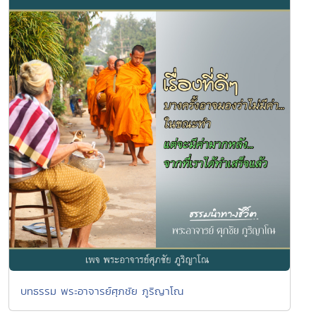
บทธรรม พระอาจารย์ศุภชัย ภูริญาโณ