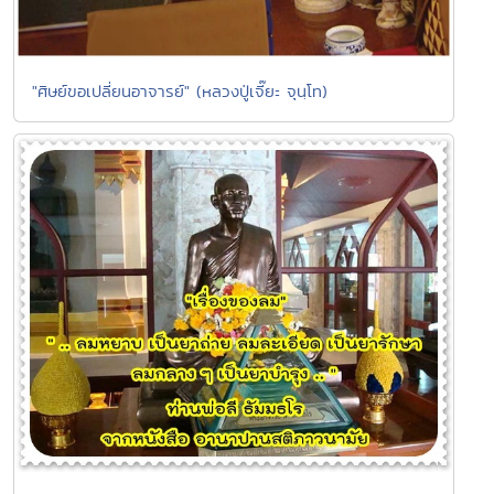
"ศิษย์ขอเปลี่ยนอาจารย์" (หลวงปู่เจี๊ยะ จุนฺโท)