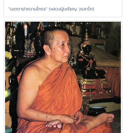
"เมตตาฆ่าความโกรธ" (หลวงปู่เหรียญ วรลาโภ)