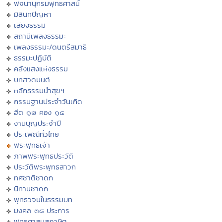
พจนานุกรมพุทธศาสน์
มิลินทปัญหา
เสียงธรรม
สถานีเพลงธรรมะ
เพลงธรรมะ/ดนตรีสมาธิ
ธรรมะปฏิบัติ
คลังแสงแห่งธรรม
บทสวดมนต์
หลักธรรมนำสุขฯ
กรรมฐานประจำวันเกิด
ฮีต ๑๒ คอง ๑๔
งานบุญประจำปี
ประเพณีทั่วไทย
พระพุทธเจ้า
ภาพพระพุทธประวัติ
ประวัติพระพุทธสาวก
ทศชาติชาดก
นิทานชาดก
พุทธวจนในธรรมบท
มงคล ๓๘ ประการ
พุทธศาสนสุภาษิต