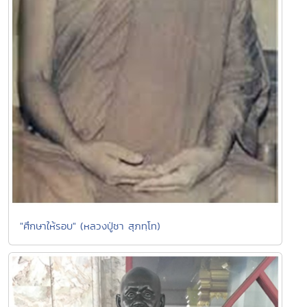
"ศึกษาให้รอบ" (หลวงปู่ชา สุภทฺโท)