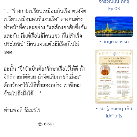
จารุวณฺโณ ภิกฺขุ
Ep.03
" ..
"ร่างกายเปรียบเหมือนกับเรือ ดวงจิต
เปรียบเหมือนคนที่แจวเรือ"
ต่างคนต่าง
ทำหน้าที่คนละอย่าง
"แต่ต้องอาศัยซึ่งกัน
และกัน มีแต่เรือไม่มีคนแจว ก็ไม่สำเร็จ
• วัดคูหาสวรรค์
ประโยชน์"
มีคนแจวแต่ไม่มีเรือก็ไปไม่
รอด
ฉะนั้น
"จึงจำเป็นต้องรักษาเรือไว้ให้ดี ถ้า
จิตดีกายก็ดีด้วย ถ้าจิตเสียกายก็เสื่อม"
ต้องรักษาไว้ให้ดีทั้งสองอย่าง เราจึงจะ
ข้ามไปถึงฝั่งได้ .. "
ท่านพ่อลี ธัมมธโร
• รับ รู้ สังเกตุ เห็น
ไม่ทำอะไร
6,691