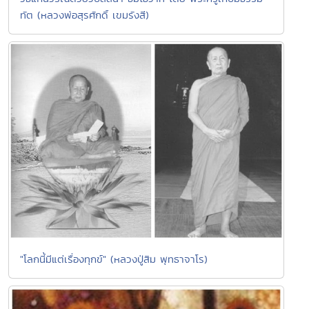
ทัต (หลวงพ่อสุรศักดิ์ เขมรังสี)
"โลกนี้มีแต่เรื่องทุกข์" (หลวงปู่สิม พุทธาจาโร)