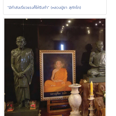
"มีกำลังเรี่ยวแรงก็ให้รีบทำ" (หลวงปู่ชา สุภัทโท)