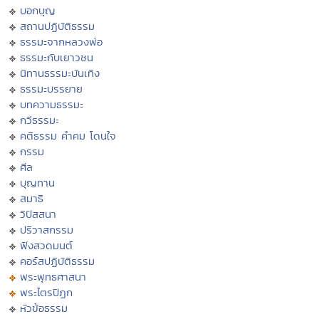
บอกบุญ
สถานปฏิบัติธรรม
ธรรมะจากหลวงพ่อ
ธรรมะกับเยาวชน
นิทานธรรมะบันเทิง
ธรรมะบรรยาย
บทความธรรมะ
กวีธรรมะ
คติธรรม คำคม โดนใจ
กรรม
ศีล
บุญทาน
สมาธิ
วิปัสสนา
ปริวาสกรรม
ฟังสวดมนต์
คอร์สปฏิบัติธรรม
พระพุทธศาสนา
พระไตรปิฏก
หัวข้อธรรม