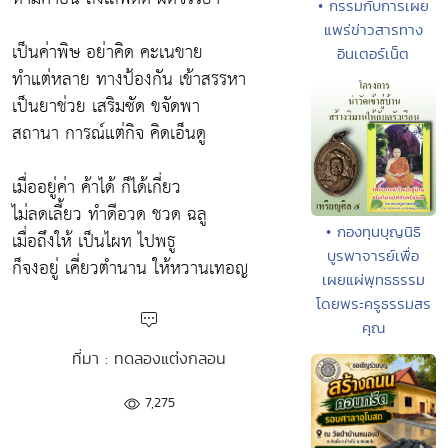
• กรรมกับการเผย
แพร่ข่าวสารทาง
เป็นค่าพิษ อย่าคิด คะเนขาย
อินเตอร์เน็ต
ทำแต่หลาย ทางป้องกัน เข้าสรรหา
เป็นยาช่วย เสริมซัด ขจัดพา
สถานา การณ์แต่กิจ คิดเอ็นดู
เมื่ออยู่ค่า ค้าได้ ก็ได้เกี่ยว
ไม่ลดเลี้ยว ทำดีอวด ชวด ฉลู
• กองทุนบุญนิธิ
เมื่อถึงให้ เป็นไผท ไปพธู
บูรพาจารย์เพื่อ
ก็จงอยู่ เคี่ยวตำนาน ให้หวานเทอญ
เผยแผ่พุทธธรรม
โดยพระครูธรรมสร
คุณ
ที่มา : ทดลองแต่งกลอน
7,275