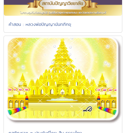
คำสอน : หลวงพ่อปัญญานันทภิกขุ
กุสติณราช ๓ ประพันธ์โดย สืบ ธรรมไทย