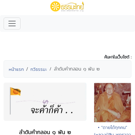
ค้นหาในเว็บไซต์ :
ลำดับคำกลอน ๑ พัน ๒
หน้าแรก
กวีธรรมะ
• "ตายได้ทุกคน"
ลำดับคำกลอน ๑ พัน ๒
(หลวงปู่สิม พุทธาจา