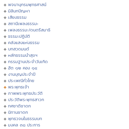
พจนานุกรมพุทธศาสน์
มิลินทปัญหา
เสียงธรรม
สถานีเพลงธรรมะ
เพลงธรรมะ/ดนตรีสมาธิ
ธรรมะปฏิบัติ
คลังแสงแห่งธรรม
บทสวดมนต์
หลักธรรมนำสุขฯ
กรรมฐานประจำวันเกิด
ฮีต ๑๒ คอง ๑๔
งานบุญประจำปี
ประเพณีทั่วไทย
พระพุทธเจ้า
ภาพพระพุทธประวัติ
ประวัติพระพุทธสาวก
ทศชาติชาดก
นิทานชาดก
พุทธวจนในธรรมบท
มงคล ๓๘ ประการ