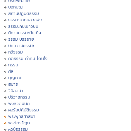
ประเพณีไทย
บอกบุญ
สถานปฏิบัติธรรม
ธรรมะจากหลวงพ่อ
ธรรมะกับเยาวชน
นิทานธรรมะบันเทิง
ธรรมะบรรยาย
บทความธรรมะ
กวีธรรมะ
คติธรรม คำคม โดนใจ
กรรม
ศีล
บุญทาน
สมาธิ
วิปัสสนา
ปริวาสกรรม
ฟังสวดมนต์
คอร์สปฏิบัติธรรม
พระพุทธศาสนา
พระไตรปิฏก
หัวข้อธรรม