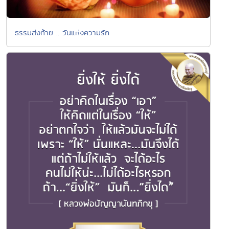
ธรรมส่งท้าย .. วันแห่งความรัก