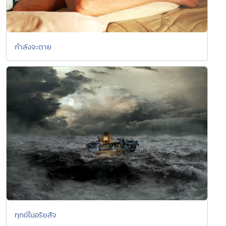
กำลังจะตาย
ทุกข์ในอริยสัจ