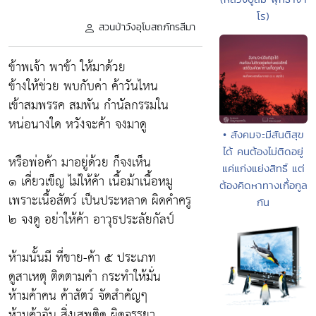
โร)
สวนป่าวังอุโบสถภัทรสีมา
ข้าพเจ้า พาข้า ให้มาด้วย
ข้างให้ช่วย พบกับค่า ค้าวันไหน
เข้าสมพรรค สมพัน กำนัลกรรมใน
หน่อนางใด หวังจะค้า จงมาดู
• สังคมจะมีสันติสุข
ได้ คนต้องไม่ติดอยู่
หรือพ่อค้า มาอยู่ด้วย ก็จงเห็น
แค่แก่งแย่งสิทธิ์ แต่
๑ เคี่ยวเข็ญ ไม่ให้ค้า เนื้อม้าเนื้อหมู
ต้องคิดหาทางเกื้อกูล
เพราะเนื้อสัตว์ เป็นประหลาด ผิดคำครู
กัน
๒ จงดู อย่าให้ค้า อาวุธประลัยกัลป์
ห้ามนั้นมี ที่ขาย-ค้า ๕ ประเภท
ดูสาเหตุ ติดตามคำ กระทำให้มั่น
ห้ามค้าคน ค้าสัตว์ จัดสำคัญๆ
ห้ามค้าอัน สิ่งเสพติด ผิดจรรยา