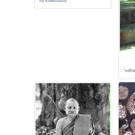
ญาณสัมปันโน)
"หลักธ