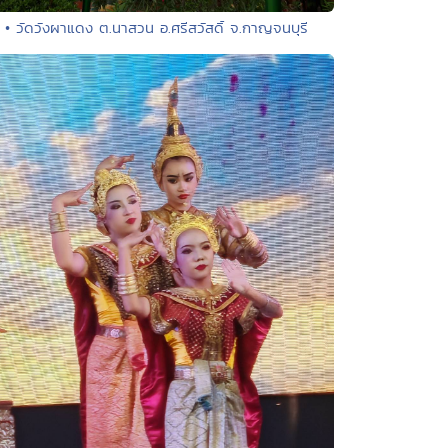
• วัดวังผาแดง ต.นาสวน อ.ศรีสวัสดิ์ จ.กาญจนบุรี