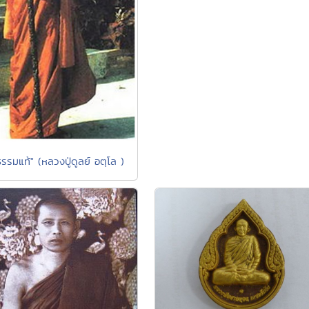
รรมแท้" (หลวงปู่ดูลย์ อตุโล )