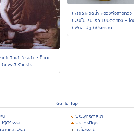
เหรียญหยดน้ำ หลวงพ่อสายทอง 
ชะธัมโม รุ่นแรก แบบติดทอง - โด
นพดล ปฏิมาประกรณ์
านไม่มี..แล้วใครเล่าจะเป็นคน
 ท่านพ่อลี ธัมมธโร
Go To Top
บุญ
พระพุทธศาสนา
ปฏิบัติธรรม
พระไตรปิฏก
ะจากหลวงพ่อ
หัวข้อธรรม