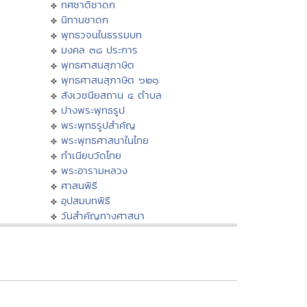
ทศชาติชาดก
นิทานชาดก
พุทธวจนในธรรมบท
มงคล ๓๘ ประการ
พุทธศาสนสุภาษิต
พุทธศาสนสุภาษิต ๖๒๑
สังเวชนียสถาน ๔ ตำบล
ปางพระพุทธรูป
พระพุทธรูปสำคัญ
พระพุทธศาสนาในไทย
ทำเนียบวัดไทย
พระอารามหลวง
ศาสนพิธี
อุปสมบทพิธี
วันสำคัญทางศาสนา