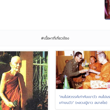
#เนื้อหาที่เกี่ยวข้อง
"คนไปสวรรค์เท่ากับเขาวัว คนไปน
เท่าขนวัว" (หลวงปู่ขาว อนาลโย)