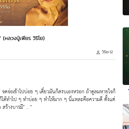
 (หลวงปู่เพียร วิริโย)
วิริยะ12
"
จดจ่อเข้าไปบ่อย ๆ เดี๋ยวมันก็สงบเองหรอก ถ้าดูลมหายใจก็
็ได้ทำไป ๆ ทำบ่อย ๆ ทำให้มาก ๆ
นี่แหละคือความดี
ตั้งแต่
่า สร้างบารมี"
.. "