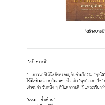
"สร้างบารมี"
.
"สร้างบารมี"
" .. ภาวนาก็ให้มีสติจดจ่ออยู่กับคำบริกรรม
"พุทโธ
ให้มีสติจดจ่ออยู่กับลมหายใจ เข้า
"พุท"
ออก
"โธ"
ก
เช้าจนคํ่า วันหนึ่ง ๆ ก็มีแต่ความดี
"นี่แหละเรียกว
"ธรรม .. ย้ำเตือน"