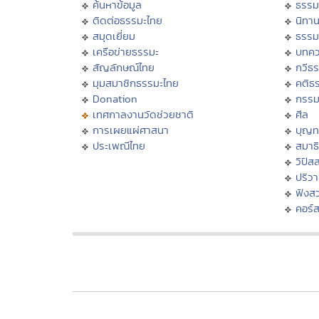
ค้นหาข้อมูล
ธรรม
ติดต่อธรรมะไทย
นิทาน
สมุดเยี่ยม
ธรรม
เครือข่ายธรรมะ
บทคว
สัญลักษณ์ไทย
กวีธ
มุมสมาชิกธรรมะไทย
คติธ
Donation
กรร
เทศกาลงานวัดช่วยชาติ
ศีล
การเผยแผ่ศาสนา
บุญท
ประเพณีไทย
สมาธิ
วิปัส
ปริว
ฟังส
คอร์ส