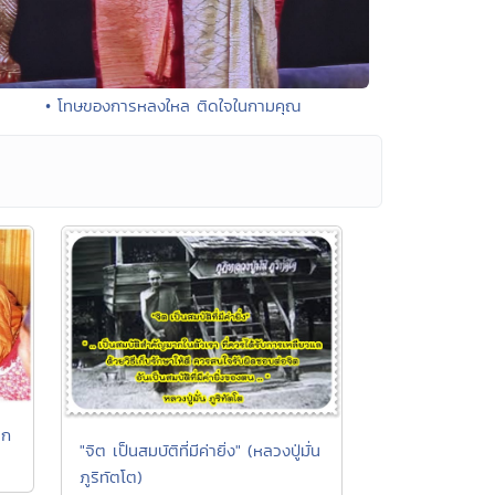
• โทษของการหลงใหล ติดใจในกามคุณ
รก
"จิต เป็นสมบัติที่มีค่ายิ่ง" (หลวงปู่มั่น
ภูริทัตโต)