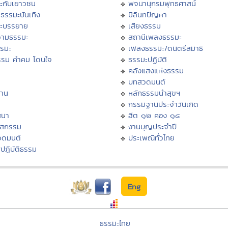
ะกับเยาวชน
พจนานุกรมพุทธศาสน์
ธรรมะบันเทิง
มิลินทปัญหา
ะบรรยาย
เสียงธรรม
ามธรรมะ
สถานีเพลงธรรมะ
รรมะ
เพลงธรรมะ/ดนตรีสมาธิ
รรม คำคม โดนใจ
ธรรมะปฏิบัติ
ม
คลังแสงแห่งธรรม
บทสวดมนต์
าน
หลักธรรมนำสุขฯ
กรรมฐานประจำวันเกิด
สนา
ฮีต ๑๒ คอง ๑๔
าสกรรม
งานบุญประจำปี
วดมนต์
ประเพณีทั่วไทย
ปฏิบัติธรรม
Eng
ธรรมะไทย