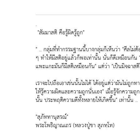
.
"สัมมาสติ คือรู้ผิดรู้ถูก"
" .. กลุ่มที่ทำกรรมฐานนี้บางกลุ่มก็เห็นว่า
"ศีลไม่ต้
ๆ ทำให้มีสติอยู่แล้วก็พอเท่านั้น นั่นก็ดีเหมือนกัน
แพะแกะมันก็มีสติเหมือนกัน"
แต่ว่า
"เป็นมิจฉาสติ
เราจะไปถือเอาเช่นนั้นไม่ได้ ได้อยู่แต่ว่ามันไม่
ให้รู้ความผิดและความถูกนั่นเอง"
เมื่อรู้จักความถ
นั้น ประพฤติความดีทั้งหลายให้เกิดขึ้น"
เท่านั้น .. 
"สุภัททานุสรณ์์"
พระโพธิญาณเถร (หลวงปู่ชา สุภทฺโท)