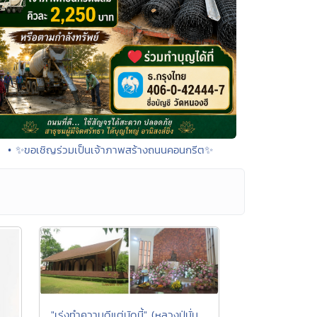
• ✨ขอเชิญร่วมเป็นเจ้าภาพสร้างถนนคอนกรีต✨
"เร่งทำความดีแต่บัดนี้" (หลวงปู่มั่น