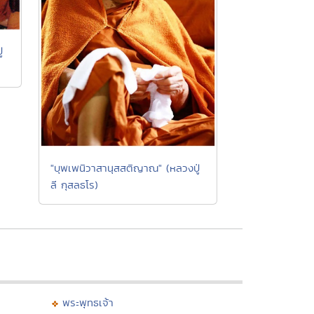
่
"บุพเพนิวาสานุสสติญาณ" (หลวงปู่
ลี กุสลธโร)
พระพุทธเจ้า