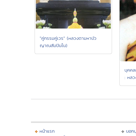
"คู่กรรมคู่เวร" (หลวงตามหาบัว
ญาณสัมปันโน)
บุคคล
: หลว
หน้าแรก
บอก