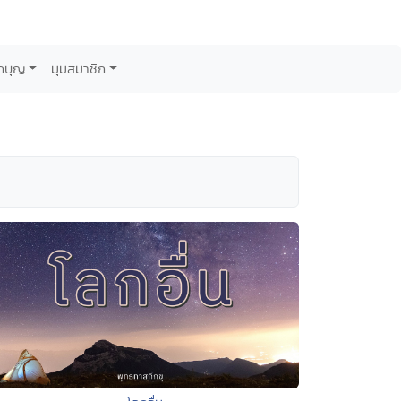
กบุญ
มุมสมาชิก