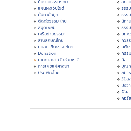
ทีมงานธรรมะไทย
สถาน
แผนผังเว็บไซต์
ธรรม
ค้นหาข้อมูล
ธรรม
ติดต่อธรรมะไทย
นิทาน
สมุดเยี่ยม
ธรรม
เครือข่ายธรรมะ
บทคว
สัญลักษณ์ไทย
กวีธ
มุมสมาชิกธรรมะไทย
คติธ
Donation
กรร
เทศกาลงานวัดช่วยชาติ
ศีล
การเผยแผ่ศาสนา
บุญท
ประเพณีไทย
สมาธิ
วิปัส
ปริว
ฟังส
คอร์ส