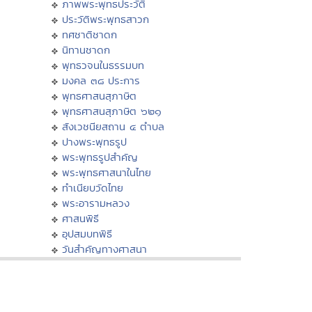
ภาพพระพุทธประวัติ
ประวัติพระพุทธสาวก
ทศชาติชาดก
นิทานชาดก
พุทธวจนในธรรมบท
มงคล ๓๘ ประการ
พุทธศาสนสุภาษิต
พุทธศาสนสุภาษิต ๖๒๑
สังเวชนียสถาน ๔ ตำบล
ปางพระพุทธรูป
พระพุทธรูปสำคัญ
พระพุทธศาสนาในไทย
ทำเนียบวัดไทย
พระอารามหลวง
ศาสนพิธี
อุปสมบทพิธี
วันสำคัญทางศาสนา