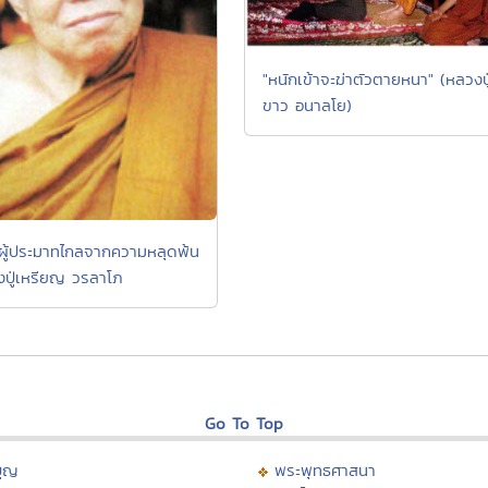
"หนักเข้าจะฆ่าตัวตายหนา" (หลวงปู
ขาว อนาลโย)
ผู้ประมาทไกลจากความหลุดพ้น
งปู่เหรียญ วรลาโภ
Go To Top
บุญ
พระพุทธศาสนา