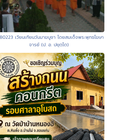
480223 เวียนเทียนวันมาฆบูชา โดยสมเด็จพระพุทธโฆษา
จารย์ (ป. อ. ปยุตฺโต)