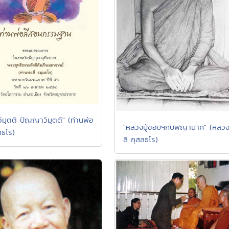
ิมุตติ ปัญญาวิมุตติ" (ท่านพ่อ
"หลวงปู่ชอบฯกับพญานาค" (หลวงป
มธโร)
ลี กุสลธโร)