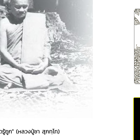
ดรู้ถูก" (หลวงปู่ชา สุภทฺโท)