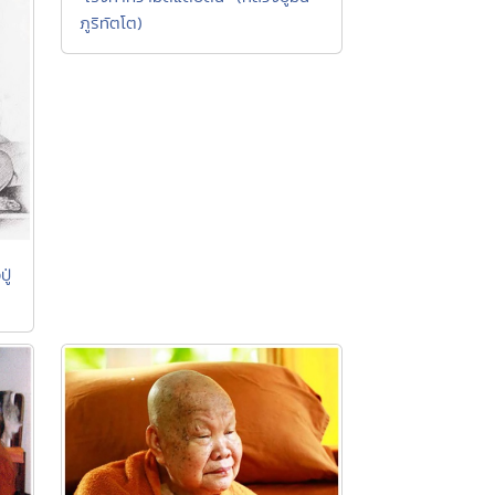
ภูริทัตโต)
ู่