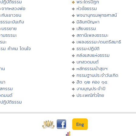
ปฏิบัติธรรม
พระไตรปิฏก
ะจากหลวงพ่อ
หัวข้อธรรม
ะกับเยาวชน
พจนานุกรมพุทธศาสน์
ธรรมะบันเทิง
มิลินทปัญหา
ะบรรยาย
เสียงธรรม
ามธรรมะ
สถานีเพลงธรรมะ
รรมะ
เพลงธรรมะ/ดนตรีสมาธิ
รรม คำคม โดนใจ
ธรรมะปฏิบัติ
ม
คลังแสงแห่งธรรม
บทสวดมนต์
าน
หลักธรรมนำสุขฯ
กรรมฐานประจำวันเกิด
สนา
ฮีต ๑๒ คอง ๑๔
าสกรรม
งานบุญประจำปี
วดมนต์
ประเพณีทั่วไทย
ปฏิบัติธรรม
Eng