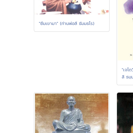
"ยืมเขามา" (ท่านพ่อลี ธัมมธโร)
"เจโตว
ลี ธมฺ