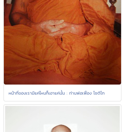
หน้าที่ของเรามีแค่ไหนก็เอาแค่นั้น : ท่านพ่อเฟื่อง โชติโก