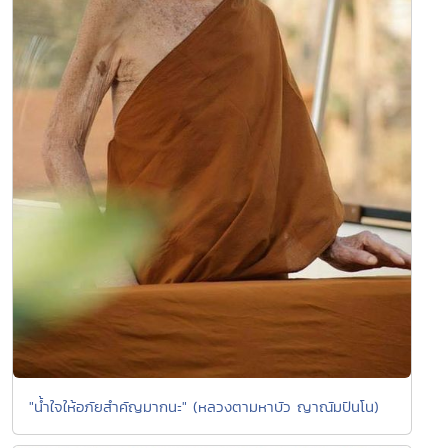
"น้ำใจให้อภัยสำคัญมากนะ" (หลวงตามหาบัว ญาณัมปันโน)