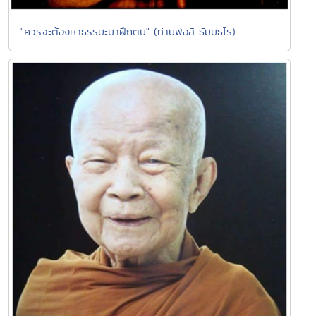
"ควรจะต้องหาธรรมะมาฝึกตน" (ท่านพ่อลี ธัมมธโร)