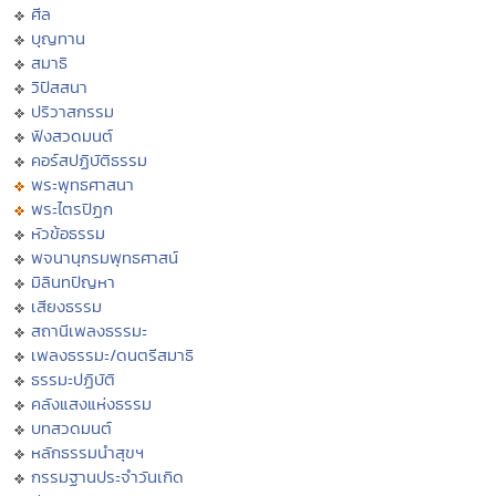
ศีล
บุญทาน
สมาธิ
วิปัสสนา
ปริวาสกรรม
ฟังสวดมนต์
คอร์สปฏิบัติธรรม
พระพุทธศาสนา
พระไตรปิฏก
หัวข้อธรรม
พจนานุกรมพุทธศาสน์
มิลินทปัญหา
เสียงธรรม
สถานีเพลงธรรมะ
เพลงธรรมะ/ดนตรีสมาธิ
ธรรมะปฏิบัติ
คลังแสงแห่งธรรม
บทสวดมนต์
หลักธรรมนำสุขฯ
กรรมฐานประจำวันเกิด