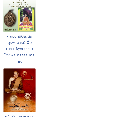
• กองทุนบุญนิธิ
บูรพาจารย์เพื่อ
เผยแผ่พุทธธรรม
โดยพระครูธรรมสร
คุณ
• "เพราะจิตห่วงใย