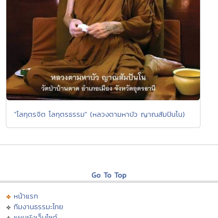
"โลกุตรจิต โลกุตรธรรม" (หลวงตามหาบัว ญาณสัมปันโน)
Go To Top
หน้าแรก
ทีมงานธรรมะไทย
แผนผังเว็บไซต์