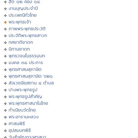
ฮีต ๑๒ คอง ๑๔
งานบุญประจำปี
ประเพณีทั่วไทย
พระพุทธเจ้า
ภาพพระพุทธประวัติ
ประวัติพระพุทธสาวก
ทศชาติชาดก
นิทานชาดก
พุทธวจนในธรรมบท
มงคล ๓๘ ประการ
พุทธศาสนสุภาษิต
พุทธศาสนสุภาษิต ๖๒๑
สังเวชนียสถาน ๔ ตำบล
ปางพระพุทธรูป
พระพุทธรูปสำคัญ
พระพุทธศาสนาในไทย
ทำเนียบวัดไทย
พระอารามหลวง
ศาสนพิธี
อุปสมบทพิธี
วันสำคัญทางศาสนา