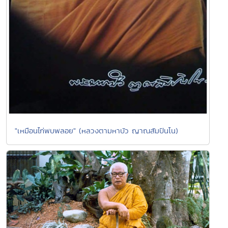
"เหมือนไก่พบพลอย" (หลวงตามหาบัว ญาณสัมปันโน)