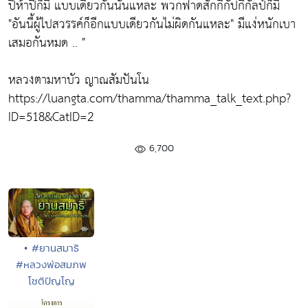
ปีห้าปีก็มี แบบเดียวกันนั่นแหละ พวกฟาดสักกี่กัปกี่กัลป์ก็มี
"อันนี้ผู้ไปสวรรค์ก็อีกแบบเดียวกันไม่ผิดกันแหละ"
มีแง่หนักเบา
เสมอกันหมด .. "
หลวงตามหาบัว ญาณสัมปันโน
https://luangta.com/thamma/thamma_talk_text.php?
ID=518&CatID=2
6,700
• #ยานสมาธิ
#หลวงพ่อสมภพ
โชติปัญโญ