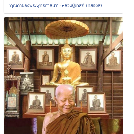
"คุณค่าของพระพุทธศาสนา" (หลวงปู่เทสก์ เทสรังสี)