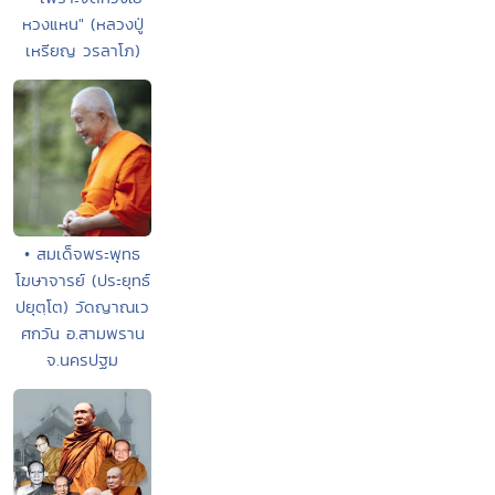
หวงแหน" (หลวงปู่
เหรียญ วรลาโภ)
• สมเด็จพระพุทธ
โฆษาจารย์ (ประยุทธ์
ปยุตฺโต) วัดญาณเว
ศกวัน อ.สามพราน
จ.นครปฐม