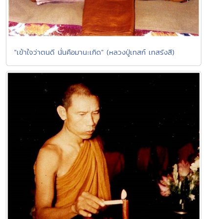
"เข้าใจว่าตนดี นั่นคือมานะเกิด" (หลวงปู่เทสก์ เทสรังสี)