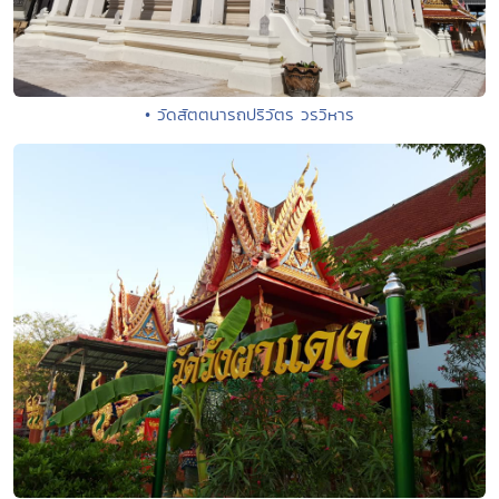
• วัดสัตตนารถปริวัตร วรวิหาร