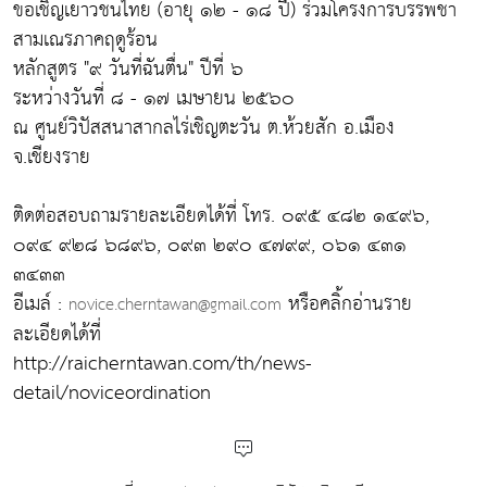
ขอเชิญเยาวชนไทย (อายุ ๑๒ - ๑๘ ปี) ร่วมโครงการบรรพชา
สามเณรภาคฤดูร้อน
หลักสูตร "๙ วันที่ฉันตื่น" ปีที่ ๖
ระหว่างวันที่ ๘ - ๑๗ เมษายน ๒๕๖๐
ณ ศูนย์วิปัสสนาสากลไร่เชิญตะวัน ต.ห้วยสัก อ.เมือง
จ.เชียงราย
ติดต่อสอบถามรายละเอียดได้ที่ โทร. ๐๙๕ ๔๘๒ ๑๔๙๖,
๐๙๔ ๙๒๘ ๖๘๙๖, ๐๙๓ ๒๙๐ ๔๗๙๙, ๐๖๑ ๔๓๑
๓๔๓๓
อีเมล์ :
หรือคลิ้กอ่านราย
novice.cherntawan@gmail.com
ละเอียดได้ที่
http://raicherntawan.com/th/news-
detail/noviceordination