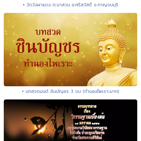
• วัดวังผาแดง ต.นาสวน อ.ศรีสวัสดิ์ จ.กาญจนบุรี
• บทสวดมนต์ ชินบัญชร 3 จบ (ทำนองไพเราะมาก)