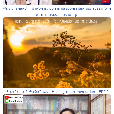
พระกุมารกัสสปะ | มาฟังการตอบคำถามเรื่องกรรมและนรกสวรรค์ จาก
พระที่แสดงธรรมได้งามที่สุด
(5 นาที) สมาธิเพื่อรักตัวเอง | Healing heart meditation | EP.112