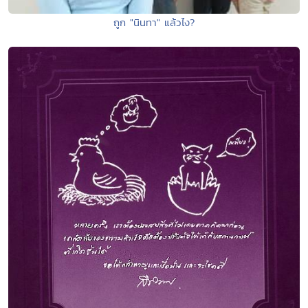
ถูก "นินทา" แล้วไง?