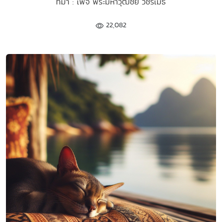
ที่มา : เพจ พระมหาวุฒิชัย วชิรเมธี
22,082