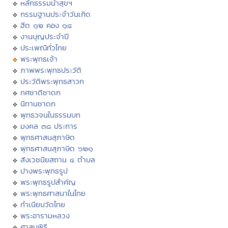
หลักธรรมนำสุขฯ
กรรมฐานประจำวันเกิด
ฮีต ๑๒ คอง ๑๔
งานบุญประจำปี
ประเพณีทั่วไทย
พระพุทธเจ้า
ภาพพระพุทธประวัติ
ประวัติพระพุทธสาวก
ทศชาติชาดก
นิทานชาดก
พุทธวจนในธรรมบท
มงคล ๓๘ ประการ
พุทธศาสนสุภาษิต
พุทธศาสนสุภาษิต ๖๒๑
สังเวชนียสถาน ๔ ตำบล
ปางพระพุทธรูป
พระพุทธรูปสำคัญ
พระพุทธศาสนาในไทย
ทำเนียบวัดไทย
พระอารามหลวง
ศาสนพิธี