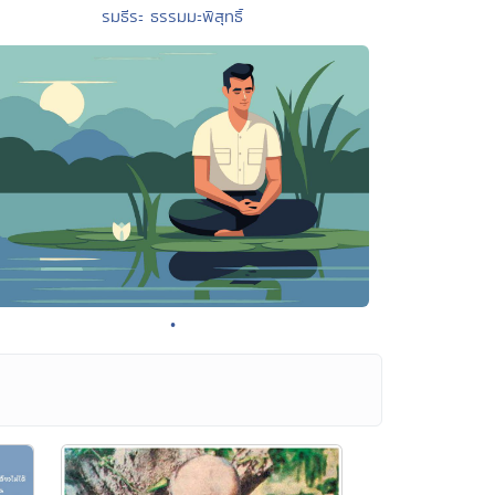
รมธีระ ธรรมมะพิสุทธิ์
•