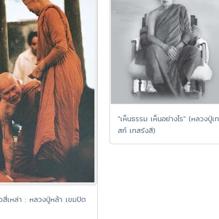
"เห็นธรรม เห็นอย่างไร" (หลวงปู่เท
สก์ เทสรังสี)
สี่เหล่า : หลวงปู่หล้า เขมปัต