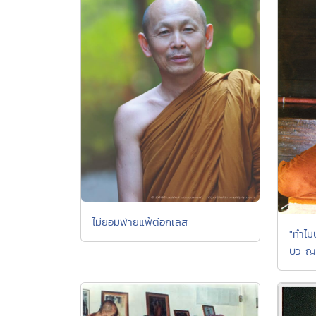
ไม่ยอมพ่ายแพ้ต่อกิเลส
"ทำไม
บัว ญ