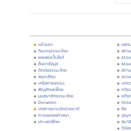
หน้าแรก
บอก
ทีมงานธรรมะไทย
สถาน
แผนผังเว็บไซต์
ธรรม
ค้นหาข้อมูล
ธรรม
ติดต่อธรรมะไทย
นิทาน
สมุดเยี่ยม
ธรรม
เครือข่ายธรรมะ
บทคว
สัญลักษณ์ไทย
กวีธ
มุมสมาชิกธรรมะไทย
คติธ
Donation
กรร
เทศกาลงานวัดช่วยชาติ
ศีล
การเผยแผ่ศาสนา
บุญท
ประเพณีไทย
สมาธิ
วิปัส