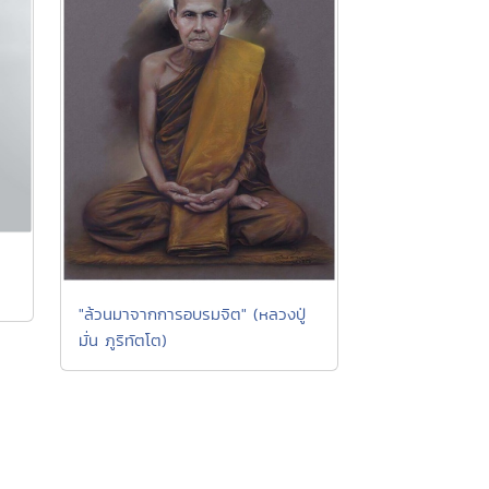
"ล้วนมาจากการอบรมจิต" (หลวงปู่
มั่น ภูริทัตโต)