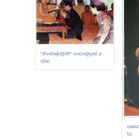
"สำหรับผู้ปฏิบัติ" (หลวงปู่ดูลย์ อ
ตุโล)
ดอกบัว
โต