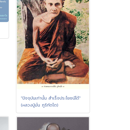
"ปัจจุบันเท่านั้น สำเร็จประโยชน์ได้"
(หลวงปู่มั่น ภูริทัตโต)