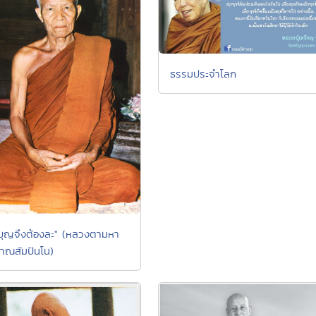
ธรรมประจำโลก
บุญจึงต้องละ" (หลวงตามหา
าณสัมปันโน)