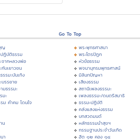
Go To Top
บุญ
พระพุทธศาสนา
ปฏิบัติธรรม
พระไตรปิฏก
ะจากหลวงพ่อ
หัวข้อธรรม
ะกับเยาวชน
พจนานุกรมพุทธศาสน์
ธรรมะบันเทิง
มิลินทปัญหา
ะบรรยาย
เสียงธรรม
ามธรรมะ
สถานีเพลงธรรมะ
รรมะ
เพลงธรรมะ/ดนตรีสมาธิ
รรม คำคม โดนใจ
ธรรมะปฏิบัติ
ม
คลังแสงแห่งธรรม
บทสวดมนต์
าน
หลักธรรมนำสุขฯ
กรรมฐานประจำวันเกิด
สนา
ฮีต ๑๒ คอง ๑๔