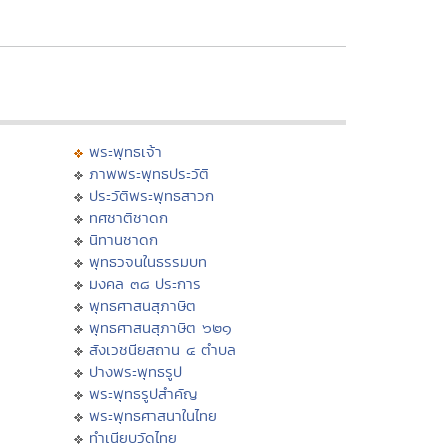
พระพุทธเจ้า
ภาพพระพุทธประวัติ
ประวัติพระพุทธสาวก
ทศชาติชาดก
นิทานชาดก
พุทธวจนในธรรมบท
มงคล ๓๘ ประการ
พุทธศาสนสุภาษิต
พุทธศาสนสุภาษิต ๖๒๑
สังเวชนียสถาน ๔ ตำบล
ปางพระพุทธรูป
พระพุทธรูปสำคัญ
พระพุทธศาสนาในไทย
ทำเนียบวัดไทย