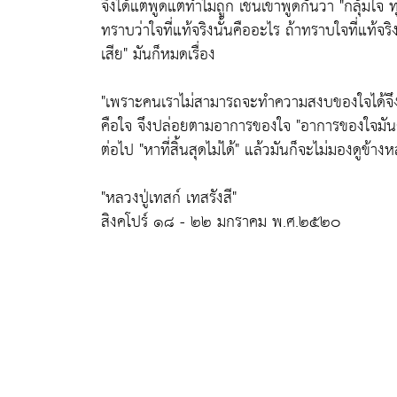
จึงได้แต่พูดแต่ทำไม่ถูก เช่นเขาพูดกันว่า
"กลุ้มใจ 
ทราบว่าใจที่แท้จริงนั้นคืออะไร ถ้าทราบใจที่แท้จริ
เสีย"
มันก็หมดเรื่อง
"เพราะคนเราไม่สามารถจะทำความสงบของใจได้จึงไม่ร
คือใจ จึงปล่อยตามอาการของใจ
"อาการของใจมัน
ต่อไป
"หาที่สิ้นสุดไม่ได้"
แล้วมันก็จะไม่มองดูข้างหล
"หลวงปู่เทสก์ เทสรังสี"
สิงคโปร์ ๑๘ - ๒๒ มกราคม พ.ศ.๒๕๒๐