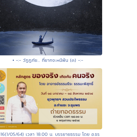
• -:- วัฏฏภัย... ที่ยากจะหนีพ้น (๓) -:-
 116(1/05/64) เวลา 18.00 น. บรรยายธรรม โดย อ.ธร