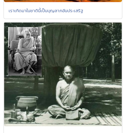
เราเกิดมาในชาตินี้เป็นบุญลาภอันประเสริฐ