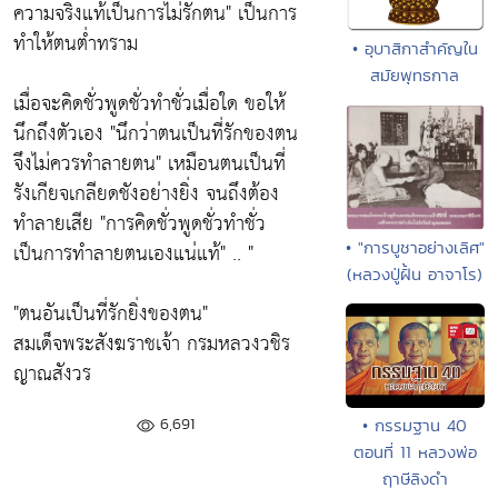
ความจริงแท้เป็นการไม่รักตน"
เป็นการ
ทำให้ตนต่ำทราม
• อุบาสิกาสำคัญใน
สมัยพุทธกาล
เมื่อจะคิดชั่วพูดชั่วทำชั่วเมื่อใด ขอให้
นึกถึงตัวเอง "
นึกว่าตนเป็นที่รักของตน
จึงไม่ควรทำลายตน"
เหมือนตนเป็นที่
รังเกียจเกลียดชังอย่างยิ่ง จนถึงต้อง
ทำลายเสีย
"การคิดชั่วพูดชั่วทำชั่ว
• "การบูชาอย่างเลิศ"
เป็นการทำลายตนเองแน่แท้"
.. "
(หลวงปู่ฝั้น อาจาโร)
"ตนอันเป็นที่รักยิ่งของตน"
สมเด็จพระสังฆราชเจ้า กรมหลวงวชิร
ญาณสังวร
6,691
• กรรมฐาน 40
ตอนที่ 11 หลวงพ่อ
ฤาษีลิงดำ