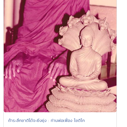
ถ้าระลึกชาติได้จะยิ่งยุ่ง : ท่านพ่อเฟื่อง โชติโก