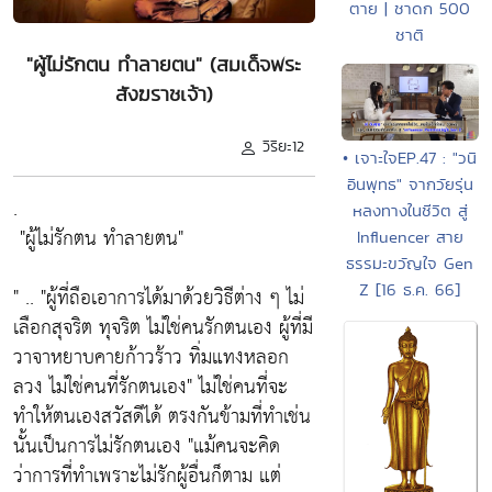
ตาย | ชาดก 500
ชาติ
"ผู้ไม่รักตน ทำลายตน" (สมเด็จพระ
สังฆราชเจ้า)
วิริยะ12
• เจาะใจEP.47 : "วนิ
อินพุทธ" จากวัยรุ่น
.
หลงทางในชีวิต สู่
"ผู้ไม่รักตน ทำลายตน"
Influencer สาย
ธรรมะขวัญใจ Gen
Z [16 ธ.ค. 66]
" ..
"ผู้ที่ถือเอาการได้มาด้วยวิธีต่าง ๆ ไม่
เลือกสุจริต ทุจริต ไม่ใช่คนรักตนเอง ผู้ที่มี
วาจาหยาบคายก้าวร้าว ทิ่มแทงหลอก
ลวง ไม่ใช่คนที่รักตนเอง"
ไม่ใช่คนที่จะ
ทำให้ตนเองสวัสดีได้ ตรงกันข้ามที่ทำเช่น
นั้นเป็นการไม่รักตนเอง
"แม้คนจะคิด
ว่าการที่ทำเพราะไม่รักผู้อื่นก็ตาม แต่