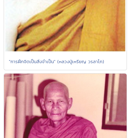
"การฝึกจิตเป็นสิ่งจำเป็น" (หลวงปู่เหรียญ วรลาโภ)