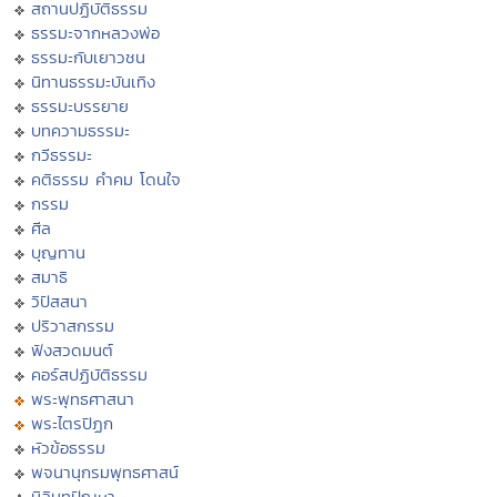
สถานปฏิบัติธรรม
ธรรมะจากหลวงพ่อ
ธรรมะกับเยาวชน
นิทานธรรมะบันเทิง
ธรรมะบรรยาย
บทความธรรมะ
กวีธรรมะ
คติธรรม คำคม โดนใจ
กรรม
ศีล
บุญทาน
สมาธิ
วิปัสสนา
ปริวาสกรรม
ฟังสวดมนต์
คอร์สปฏิบัติธรรม
พระพุทธศาสนา
พระไตรปิฏก
หัวข้อธรรม
พจนานุกรมพุทธศาสน์
มิลินทปัญหา