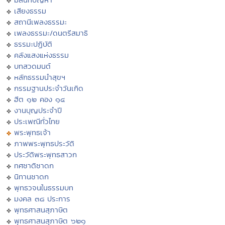
เสียงธรรม
สถานีเพลงธรรมะ
เพลงธรรมะ/ดนตรีสมาธิ
ธรรมะปฏิบัติ
คลังแสงแห่งธรรม
บทสวดมนต์
หลักธรรมนำสุขฯ
กรรมฐานประจำวันเกิด
ฮีต ๑๒ คอง ๑๔
งานบุญประจำปี
ประเพณีทั่วไทย
พระพุทธเจ้า
ภาพพระพุทธประวัติ
ประวัติพระพุทธสาวก
ทศชาติชาดก
นิทานชาดก
พุทธวจนในธรรมบท
มงคล ๓๘ ประการ
พุทธศาสนสุภาษิต
พุทธศาสนสุภาษิต ๖๒๑