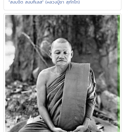
"สงบจิต สงบกิเลส" (หลวงปู่ชา สุภัทโท)