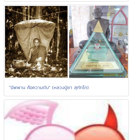
"นิพพาน คือความดับ" (หลวงปู่ชา สุภัทโท)