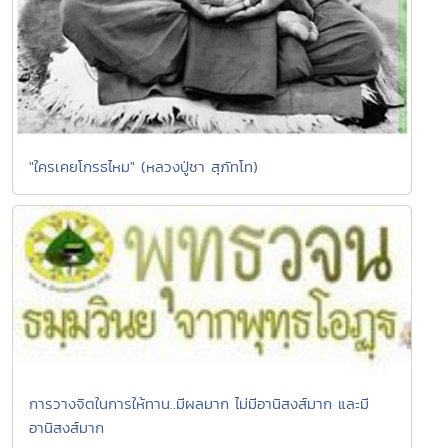
"ใครเคยโกรธไหม" (หลวงปู่ชา สุภัทโท)
การวางจิตในการให้ทาน..มีผลมาก ไม่มีอานิสงส์มาก และมี
อานิสงส์มาก