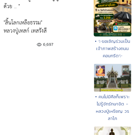
ด้วย .. "
"สิ้นโลกเหลือธรรม"
หลวงปู่เทสก์ เทสรังสี
• ✨ขอเชิญร่วมเป็น
6,697
เจ้าภาพสร้างถนน
คอนกรีต✨
• คนไม่มีศีลก็เพราะ
ไม่รู้จักรักษาจิต -
หลวงปู่เหรียญ วร
ลาโภ