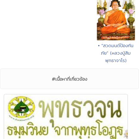
• "สวดมนต์ป้องกัน
ภัย" (หลวงปู่สิม
พุทธาจาโร)
#เนื้อหาที่เกี่ยวข้อง