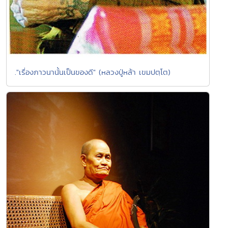
."เรื่องภาวนานั้นเป็นของดี" (หลวงปู่หล้า เขมปตฺโต)