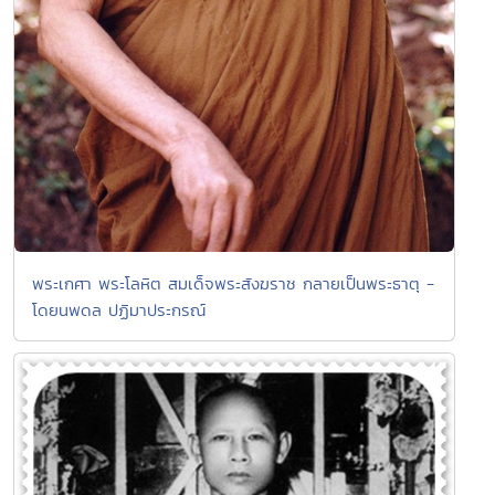
พระเกศา พระโลหิต สมเด็จพระสังฆราช กลายเป็นพระธาตุ -
โดยนพดล ปฏิมาประกรณ์