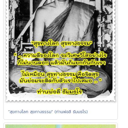
"สุขทางโลก สุขทางธรรม" (ท่านพ่อลี ธัมมธโร)