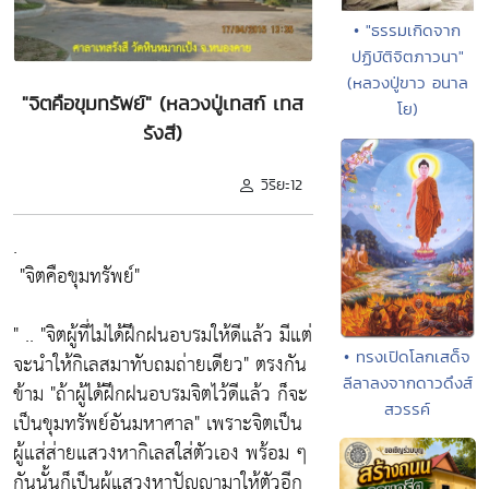
• "ธรรมเกิดจาก
ปฏิบัติจิตภาวนา"
(หลวงปู่ขาว อนาล
"จิตคือขุมทรัพย์" (หลวงปู่เทสก์ เทส
โย)
รังสี)
วิริยะ12
.
"จิตคือขุมทรัพย์"
" ..
"จิตผู้ที่ไม่ได้ฝึกฝนอบรมให้ดีแล้ว มีแต่
• ทรงเปิดโลกเสด็จ
จะนำให้กิเลสมาทับถมถ่ายเดียว"
ตรงกัน
ลีลาลงจากดาวดึงส์
ข้าม
"ถ้าผู้ได้ฝึกฝนอบรมจิตไว้ดีแล้ว ก็จะ
สวรรค์
เป็นขุมทรัพย์อันมหาศาล"
เพราะจิตเป็น
ผู้แส่ส่ายแสวงหากิเลสใส่ตัวเอง พร้อม ๆ
กันนั้นก็เป็นผู้แสวงหาปัญญามาให้ตัวอีก