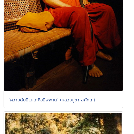
"ความดับนี่แหละคือนิพพาน" (หลวงปู่ชา สุภัทโท)