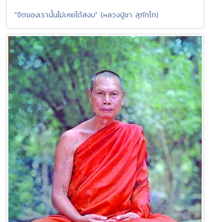
"จิตของเรานั้นไม่เคยได้สงบ" (หลวงปู่ชา สุภัทโท)