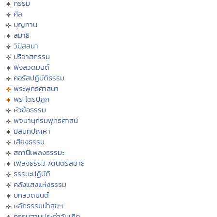
กรรม
ศีล
บุญทาน
สมาธิ
วิปัสสนา
ปริวาสกรรม
ฟังสวดมนต์
คอร์สปฏิบัติธรรม
พระพุทธศาสนา
พระไตรปิฏก
หัวข้อธรรม
พจนานุกรมพุทธศาสน์
มิลินทปัญหา
เสียงธรรม
สถานีเพลงธรรมะ
เพลงธรรมะ/ดนตรีสมาธิ
ธรรมะปฏิบัติ
คลังแสงแห่งธรรม
บทสวดมนต์
หลักธรรมนำสุขฯ
กรรมฐานประจำวันเกิด