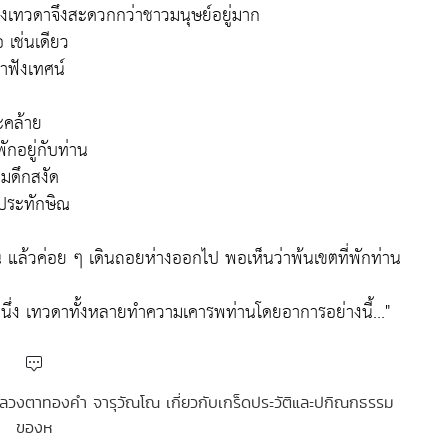
องเทวดาจึงสะดวกกว่าชาวมนุษย์อยู่มาก
 เช่นเดียว
มาฟังเทศน์
ะคล้าย
ักอยู่กับท่าน
ามดึกสงัด
ำประทักษิณ
ล้วค่อย ๆ เดินถอยห่างออกไป พอเห็นว่าพ้นเขตที่พักท่าน
ึ่ง เทวดาทั้งหลายทำความเคารพท่านโดยอาการอย่างนี้..."
ง หลวงตาทองคำ จารุวัณโณ เกี่ยวกับเกร็ดประวัติและปกิณกธรรม
ของห