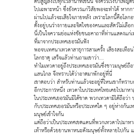
ดับสูญลงไปทุกเวลานาทีเช่นนี้ จึงควรเร่งบำเพ็ญต
ไปเฉพาะหน้า ซึ่งยังควรแก่วิสัยพอจะทำได้ หาก
ผ่านไปแล้วจะเสียใจภายหลัง เพราะโลกนี้คือโลกอน
ตั้งอยู่บนร่างกายและจิตใจของคนและสัตว์ไม่เลือก
นี่เป็นใจความย่อแห่งชัยชนะคาถาที่ท่านแสดงแก่
ที่มาจากประเทศเยอรมันฟัง
พอจบเทศนาเทวดาสาธุการสามครั้ง เสียงสะเทือนไ
โลกธาตุ เสร็จแล้วท่านถามเขาว่า....
ทำไมเทวดาอยู่ถึงประเทศเยอรมันซึ่งชาวมนุษย์ถือ
แสนไกล จึงทราบได้ว่าอาตมาพักอยู่ที่นี่
เขาตอบว่า สำหรับท่านแล้วจะอยู่ที่ไหนเขาก็ทราบกั
อีกประการหนึ่ง เทวดาในประเทศไทยเคยไปมาหาสู
ในประเทศเยอรมันมิได้ขาด พวกเทวดามิได้ถือว่า
กับประเทศเยอรมันหรือประเทศใด ๆ อยู่ห่างกันเห
มนุษย์เข้าใจกัน
แต่ถือว่าเป็นประเทศเขตแดนที่พวกเทวดาไปมาหาสู
เท้าหรือด้วยยานพาหนะดังมนุษย์ทั้งหลายไปกัน แต