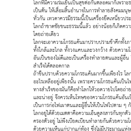
โลกที่มีความร่มเย็นเป็นสุขต่อกันตลอดมาก็เพราะ
เป็นต้น ให้เสื่อมสิ้นอำนาจในการทำลายสังคมมน
ทั่วกัน เทวดาควรมีธรรมนี้เป็นเครื่องยึดเหนี่ยวป
โลกถ้าขาดชัยชนะธรรมนี้แล้ว อย่างน้อยก็เกิดควา
โดยถ่ายเดียว
โลกจะเอาความโกรธแค้นมาปราบปรามข้าศึกทั้ง
ทั้งใกล้และไกล ทั้งวงแคบและวงกว้าง ด้วยความ
อันเป็นของไม่ดีและเป็นเครื่องทำลายตนและผู้อื่น จ
สำเร็จได้ตลอดกาล
ถ้าขืนปราบด้วยความโกรธแค้นมากขึ้นเพียงไร โลกก
อะไรเหลืออยู่เพียงนั้น เพราะความโกรธแค้นเป็นไ
ทางสำเร็จของมันก็คือทำโลกให้วอดวายไปโดยถ่ายเด
และน่าอยู่ จึงควรเห็นโทษของความโกรธแค้นอันเป็
เป็นการก่อไฟเผาตนและผู้อื่นให้เป็นไฟไปตาม ๆ ก
โลกอยู่ได้ด้วยเมตตาคือความเอ็นดูสงสารกันทุกตัวสัต
ครองตัวอยู่ ไม่พึงเบียดเบียนทำลายกันด้วยความโ
ด้วยความเห็นแก่ปากแก่ท้อง ซึ่งไม่มีประมาณแห่