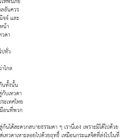
นให้พ้นภัย
กาลอันควร
ิจฺจํ และ
หน้า
เทวดา
ปทั่ว
ว่าไกล
นทั้งนั้น
่กับเทวดา
 ประเทศไทย
มือนที่พวก
่กันได้สะดวกสบายธรรมดา ๆ เรานี่เอง เพราะมิได้ไปด้วย
่เทวดาเหาะลอยไปด้วยฤทธิ์ เหมือนกระแสจิตที่ส่งไปในที่