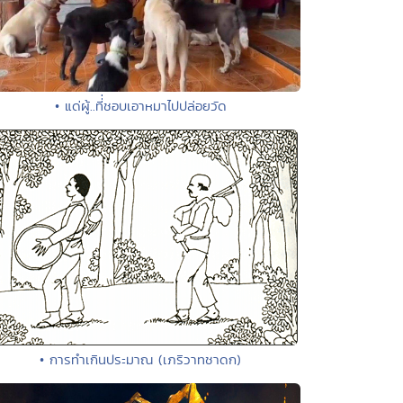
• แด่ผู้..ที่่ชอบเอาหมาไปปล่อยวัด
• การทำเกินประมาณ (เภริวาทชาดก)