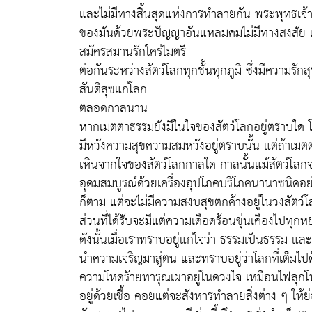
และไม่มีทางสิ้นสุดแห่งการทำลายกัน พระพุทธเจ้
ของมันด้วยพระปัญญาอันแหลมคมไม่มีทางสงสัย 
สมัครสมานรักใคร่ไมตรี
ต่อกันระหว่างสัตว์โลกทุกชั้นทุกภูมิ ซึ่งมีความรั
สันติสุขแก่โลก
ตลอดกาลนาน
หากเมตตาธรรมยังมีในใจของสัตว์โลกอยู่ตราบใด 
มีหวังความสุขความสมหวังอยู่ตราบนั้น แต่ถ้าเมตต
เหินจากใจของสัตว์โลกกาลใด กาลนั้นแม้สัตว์โลก
อุดมสมบูรณ์ด้วยเครื่องอุปโภคบริโภคนานาชนิดอย
ก็ตาม แต่จะไม่มีความสงบสุขตกค้างอยู่ในวงสัตว์โ
ส่วนที่ได้รับจะมีแต่ความเดือดร้อนขุ่นเคืองไปทุก
ดังนั้นเมื่อเราทราบอยู่แก่ใจว่า ธรรมเป็นธรรม และเ
นำความเจริญมาสู่ตน และทราบอยู่ว่าโลกที่เต็มไป
ความโหดร้ายทารุณเผาอยู่ในดวงใจ เหมือนไฟลุก
อยู่ด้วยเชื้อ คอยแต่จะสังหารทำลายสิ่งต่าง ๆ ให้ย