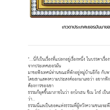
เทวดาประเทศเยอรมันมาขอฟั
"....นี่ก็เป็นเรื่องที่แปลกอยู่เรื่องหนึ่ง ในบรรดาเ
จากประเทศเยอรมัน
มาขอฟังเทศน์ท่านขณะที่พักอยู่หมู่บ้านอีก้อ กับ
โดยเขาแสดงความประสงค์ออกมาเลยว่า อยากฟัง
ต้องการของเขา
ธรรมก็ผุดขึ้นมาภายในว่า อกฺโกเธน ชิเน โกธํ 
ว่า...
ธรรมนี่แลเป็นยอดแห่งธรรมที่ผู้หวังความชนะจะพึ