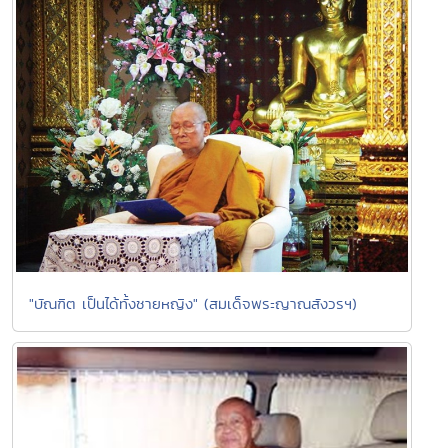
"บัณฑิต เป็นได้ทั้งชายหญิง" (สมเด็จพระญาณสังวรฯ)