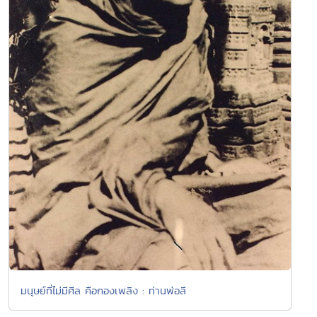
มนุษย์ที่ไม่มีศีล คือกองเพลิง : ท่านพ่อลี