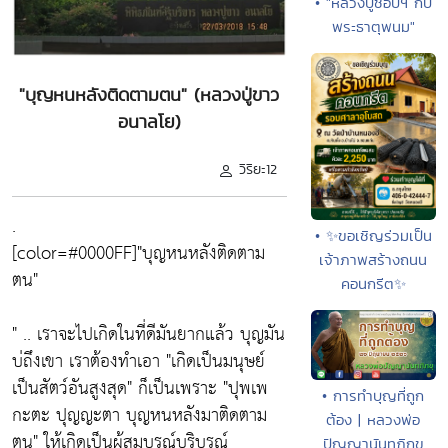
• "หลวงปู่ชอบฯ กับ
พระธาตุพนม"
"บุญหนหลังติดตามตน" (หลวงปู่ขาว
อนาลโย)
วิริยะ12
.
• ✨ขอเชิญร่วมเป็น
[color=#0000FF]
"บุญหนหลังติดตาม
เจ้าภาพสร้างถนน
ตน"
คอนกรีต✨
" .. เราจะไปเกิดในที่ดีมันยากแล้ว บุญมัน
บ่ถึงเขา เราต้องทำเอา
"เกิดเป็นมนุษย์
เป็นสัตว์อันสูงสุด"
ก็เป็นเพราะ
"ปุพเพ
• การทำบุญที่ถูก
กะตะ ปุญญะตา บุญหนหลังมาติดตาม
ต้อง | หลวงพ่อ
ตน"
ให้เกิดเป็นผู้สมบูรณ์บริบูรณ์
ปัญญานันทภิกขุ