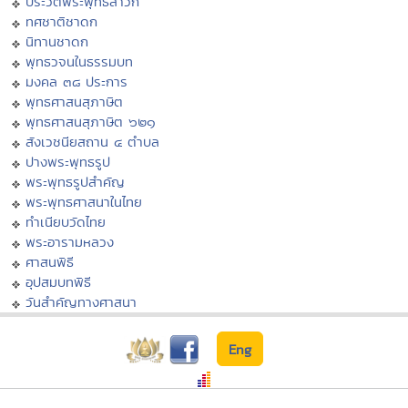
ประวัติพระพุทธสาวก
ทศชาติชาดก
นิทานชาดก
พุทธวจนในธรรมบท
มงคล ๓๘ ประการ
พุทธศาสนสุภาษิต
พุทธศาสนสุภาษิต ๖๒๑
สังเวชนียสถาน ๔ ตำบล
ปางพระพุทธรูป
พระพุทธรูปสำคัญ
พระพุทธศาสนาในไทย
ทำเนียบวัดไทย
พระอารามหลวง
ศาสนพิธี
อุปสมบทพิธี
วันสำคัญทางศาสนา
Eng