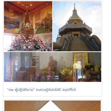
"๖๒ ผู้ปฏิบัติตาม" (หลวงปู่จันทร์ศรี จนฺททีโป)