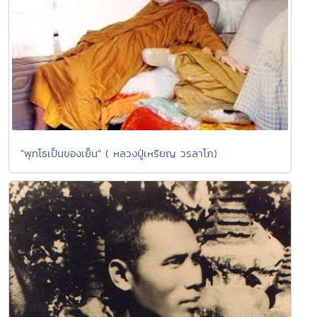
"พุทโธเป็นของเย็น" ( หลวงปู่เหรียญ วรลาโภ)