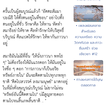
ครั้นเป็นผู้สมบูรณ์แล้วก็
"อัตตะสัมมา
ปะณิธิ ให้ตั้งตนอยู่ในที่ชอบ"
อย่าไปตั้ง
ตนอยู่ในที่ชั่ว รักษาศีล ให้ทาน หัดทำ
• เพลงผ่อนคลาย
สมาธิอย่าให้ขาด ศีลห้ารักษาให้บริสุทธิ์
สำหรับลด
บริบูรณ์ ศีลแปดให้รักษา ให้พากันภาวนา
ความเครียด ความ
อยู่
วิตกกังวล และภาวะ
ซึมเศร้า ช่วย
เยียวยา #12
สมาธิมันไม่มีที่อื่น
"ให้นั่งภาวนา พทโธ
ๆ"
ไม่ต้องร้องให้มันแรงดอก ให้มันอยู่ใน
ใจซื่อ ๆ ดอก
"การภาวนาก็เป็นอริย
ทรัพย์ภายใน"
มันจะติดตามไปทุกภพทุก
• ทางแห่งการได้บุญ
ชาติ
"ติดไปสวรรค์ ลงมามนุษย์"
มาตกอยู่
ตลอดกาล
ในที่มั่งคั่งสมบูรณ์บริบูรณ์ ไม่ยากไม่จน
"ทรัพย์อันนี้ติดตามไป"
บ่มีสูญหายดอก
ตามไปจนสิ้นภพสิ้นชาติ .. "