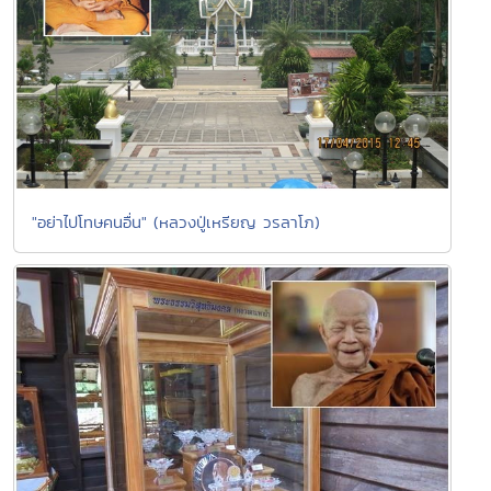
"อย่าไปโทษคนอื่น" (หลวงปู่เหรียญ วรลาโภ)