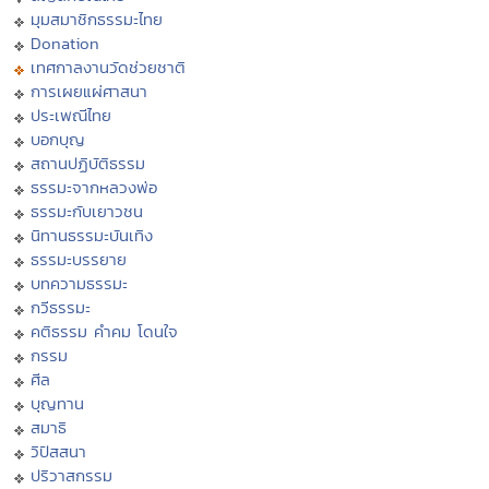
มุมสมาชิกธรรมะไทย
Donation
เทศกาลงานวัดช่วยชาติ
การเผยแผ่ศาสนา
ประเพณีไทย
บอกบุญ
สถานปฏิบัติธรรม
ธรรมะจากหลวงพ่อ
ธรรมะกับเยาวชน
นิทานธรรมะบันเทิง
ธรรมะบรรยาย
บทความธรรมะ
กวีธรรมะ
คติธรรม คำคม โดนใจ
กรรม
ศีล
บุญทาน
สมาธิ
วิปัสสนา
ปริวาสกรรม