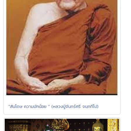
"สันโดษ ความมักน้อย " (หลวงปู่จันทร์ศรี จนฺททีโป)