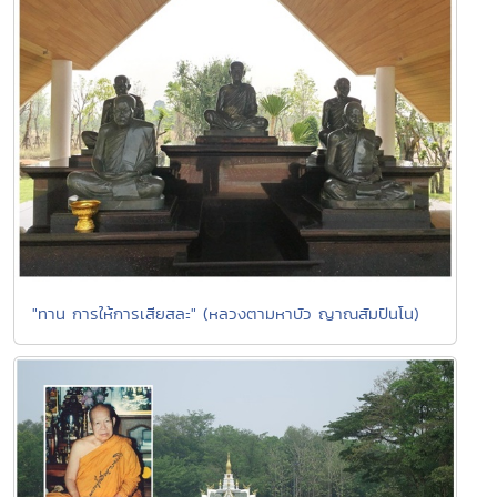
"ทาน การให้การเสียสละ" (หลวงตามหาบัว ญาณสัมปันโน)