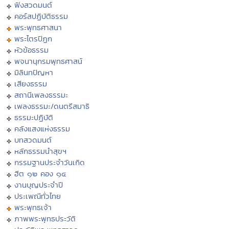
ฟังสวดมนต์
คอร์สปฏิบัติธรรม
พระพุทธศาสนา
พระไตรปิฏก
หัวข้อธรรม
พจนานุกรมพุทธศาสน์
มิลินทปัญหา
เสียงธรรม
สถานีเพลงธรรมะ
เพลงธรรมะ/ดนตรีสมาธิ
ธรรมะปฏิบัติ
คลังแสงแห่งธรรม
บทสวดมนต์
หลักธรรมนำสุขฯ
กรรมฐานประจำวันเกิด
ฮีต ๑๒ คอง ๑๔
งานบุญประจำปี
ประเพณีทั่วไทย
พระพุทธเจ้า
ภาพพระพุทธประวัติ