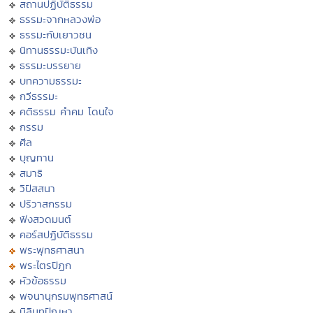
สถานปฏิบัติธรรม
ธรรมะจากหลวงพ่อ
ธรรมะกับเยาวชน
นิทานธรรมะบันเทิง
ธรรมะบรรยาย
บทความธรรมะ
กวีธรรมะ
คติธรรม คำคม โดนใจ
กรรม
ศีล
บุญทาน
สมาธิ
วิปัสสนา
ปริวาสกรรม
ฟังสวดมนต์
คอร์สปฏิบัติธรรม
พระพุทธศาสนา
พระไตรปิฏก
หัวข้อธรรม
พจนานุกรมพุทธศาสน์
มิลินทปัญหา