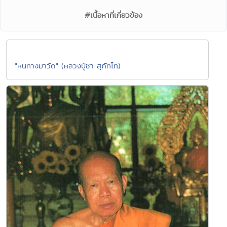
#เนื้อหาที่เกี่ยวข้อง
"หนทางมาวัด" (หลวงปู่ชา สุภัทโท)