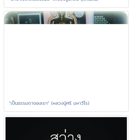
"เป็นธรรมดาของเขา" (หลวงปู่ศรี มหาวีโร)