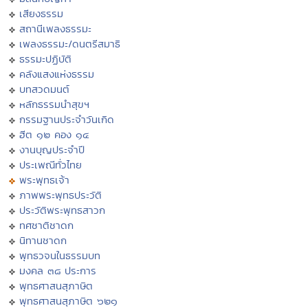
เสียงธรรม
สถานีเพลงธรรมะ
เพลงธรรมะ/ดนตรีสมาธิ
ธรรมะปฏิบัติ
คลังแสงแห่งธรรม
บทสวดมนต์
หลักธรรมนำสุขฯ
กรรมฐานประจำวันเกิด
ฮีต ๑๒ คอง ๑๔
งานบุญประจำปี
ประเพณีทั่วไทย
พระพุทธเจ้า
ภาพพระพุทธประวัติ
ประวัติพระพุทธสาวก
ทศชาติชาดก
นิทานชาดก
พุทธวจนในธรรมบท
มงคล ๓๘ ประการ
พุทธศาสนสุภาษิต
พุทธศาสนสุภาษิต ๖๒๑