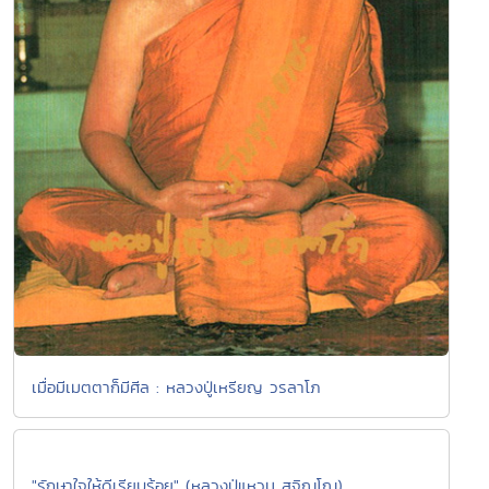
เมื่อมีเมตตาก็มีศีล : หลวงปู่เหรียญ วรลาโภ
"รักษาใจให้ดีเรียบร้อย" (หลวงปู่แหวน สุจิณฺโณ)