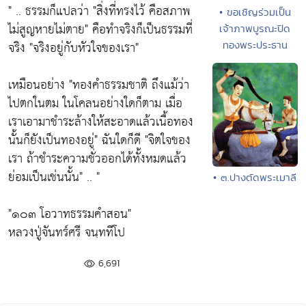
" .. ธรรมก็แปลว่า
"สิ่งที่ทรงไว้ คือสภาพ
• ขอเชิญร่วมเป็น
ไม่สูญหายไม่ตาย"
คือทำจริงก็เป็นธรรมที่
เจ้าภาพบูรณะปิด
จริง
"จริงอยู่กับหัวใจของเรา"
ทองพระประธาน
เหมือนอย่าง
"ทองคำธรรมชาติ ถึงแม้ว่า
ไปตกในตม ในโคลนอย่างใดก็ตาม เมื่อ
เราเอามาชำระล้างให้สะอาดแล้วเนื้อทอง
นั้นก็ยังเป็นทองอยู่"
ฉันใดก็ดี
"จิตใจของ
เรา ถ้าชำระความชั่วออกได้ทั้งหมดแล้ว
ย่อมเป็นเช่นนั้น"
.. "
• ๓.ปางตัดพระเมาลี
"๑๐๓ โอวาทธรรมคำสอน"
หลวงปู่จันทร์ศรี จนฺททีโป
6,691