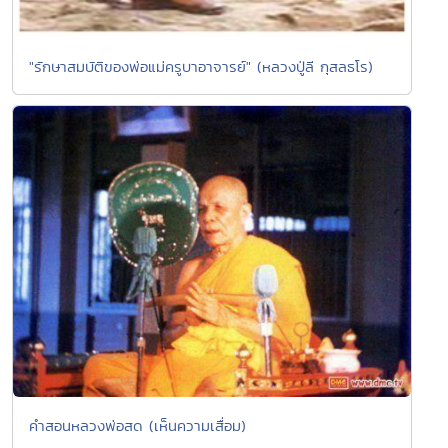
"รักษาสมบัติของพ่อแม่ครูบาอาจารย์" (หลวงปู่ลี กุสลธโร)
คำสอนหลวงพ่อสด (เห็นความเสื่อม)