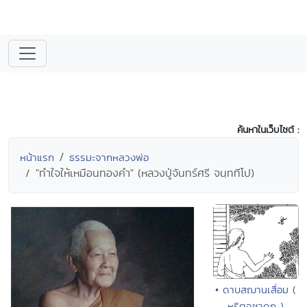
ค้นหาในเว็บไซต์ :
หน้าแรก
ธรรมะจากหลวงพ่อ
"ทำใจให้เหมือนทองคำ" (หลวงปู่จันทร์ศรี จนฺททีโป)
• ดาบสฌานเสื่อม (
หริตจชาดก )