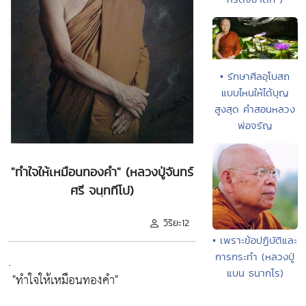
• รักษาศีลอุโบสถ
แบบไหนให้ได้บุญ
สูงสุด คำสอนหลวง
พ่อจรัญ
"ทำใจให้เหมือนทองคำ" (หลวงปู่จันทร์
ศรี จนฺททีโป)
วิริยะ12
• เพราะข้อปฏิบัติและ
การกระทำ (หลวงปู่
.
แบน ธนากโร)
"ทำใจให้เหมือนทองคำ"