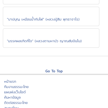
"บาปบุญ เหมือนน้ำกับไฟ" (หลวงปู่สิม พุทธาจาโร)
"มรรคผลเกิดที่ใจ" (หลวงตามหาบัว ญาณสัมปันโน)
Go To Top
หน้าแรก
ทีมงานธรรมะไทย
แผนผังเว็บไซต์
ค้นหาข้อมูล
ติดต่อธรรมะไทย
สมุดเยี่ยม