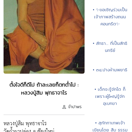
• ✨ขอเชิญร่วมเป็น
เจ้าภาพสร้างถนน
คอนกรีต✨
• สัทธา... ที่เป็นสัทธิ
นทรีย์
• ๓๔.ปางห้ามพยาธิ
ตั้งใจดีก็ดีไป ถ้าละเลยก็ตกต่ำไป :
• เด็กจะรู้จักโต ก็
หลวงปู่สิม พุทธาจาโร
เพราะผู้ใหญ่รู้จัก
อุเบกขา
จำปาพร
หลวงปู่สิม พุทธาจาโร
• สุภัททาเทพเจ้า
วัดถ้ำผาปล่อง จ.เชียงใหม่
เขียนโดย สืบ ธรรม