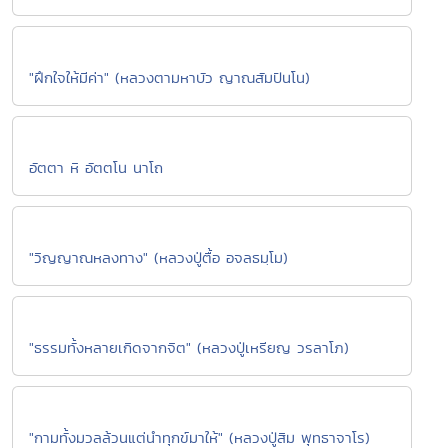
"ฝึกใจให้มีค่า" (หลวงตามหาบัว ญาณสัมปันโน)
อัตตา หิ อัตตโน นาโถ
"วิญญาณหลงทาง" (หลวงปู่ตื้อ อจลธมฺโม)
"ธรรมทั้งหลายเกิดจากจิต" (หลวงปู่เหรียญ วรลาโภ)
"กามทั้งมวลล้วนแต่นำทุกข์มาให้" (หลวงปู่สิม พุทธาจาโร)