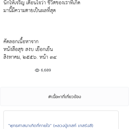
นึกให้เจริญ เตือนใจว่า ชีวิตของเราที่เกิด
มานี้มีความตายเป็นผลที่สุด
คัดลอกเนื้อหาจาก
หนังสือสุข สงบ เยือกเย็น
สิงหาคม, ๒๕๕๖. หน้า ๓๔
6,689
#เนื้อหาที่เกี่ยวข้อง
"พุทธศาสนาเกิดที่กายใจ" (หลวงปู่เทสก์ เทสรังสี)