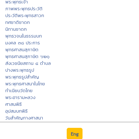
พระพุทธเจ้า
ภาพพระพุทธประวัติ
ประวัติพระพุทธสาวก
ทศชาติชาดก
นิทานชาดก
พุทธวจนในธรรมบท
มงคล ๓๘ ประการ
พุทธศาสนสุภาษิต
พุทธศาสนสุภาษิต ๖๒๑
สังเวชนียสถาน ๔ ตำบล
ปางพระพุทธรูป
พระพุทธรูปสำคัญ
พระพุทธศาสนาในไทย
ทำเนียบวัดไทย
พระอารามหลวง
ศาสนพิธี
อุปสมบทพิธี
วันสำคัญทางศาสนา
Eng