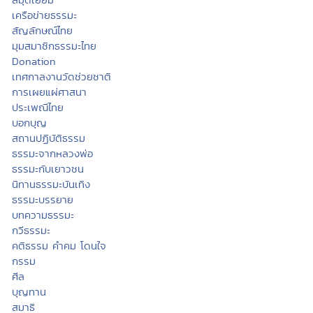
เครือข่ายธรรมะ
สัญลักษณ์ไทย
มุมสมาชิกธรรมะไทย
Donation
เทศกาลงานวัดช่วยชาติ
การเผยแผ่ศาสนา
ประเพณีไทย
บอกบุญ
สถานปฏิบัติธรรม
ธรรมะจากหลวงพ่อ
ธรรมะกับเยาวชน
นิทานธรรมะบันเทิง
ธรรมะบรรยาย
บทความธรรมะ
กวีธรรมะ
คติธรรม คำคม โดนใจ
กรรม
ศีล
บุญทาน
สมาธิ