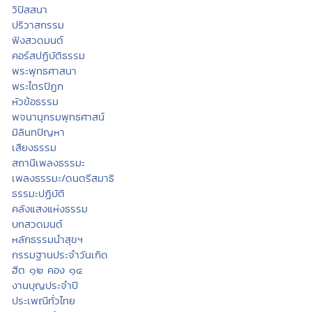
วิปัสสนา
ปริวาสกรรม
ฟังสวดมนต์
คอร์สปฏิบัติธรรม
พระพุทธศาสนา
พระไตรปิฏก
หัวข้อธรรม
พจนานุกรมพุทธศาสน์
มิลินทปัญหา
เสียงธรรม
สถานีเพลงธรรมะ
เพลงธรรมะ/ดนตรีสมาธิ
ธรรมะปฏิบัติ
คลังแสงแห่งธรรม
บทสวดมนต์
หลักธรรมนำสุขฯ
กรรมฐานประจำวันเกิด
ฮีต ๑๒ คอง ๑๔
งานบุญประจำปี
ประเพณีทั่วไทย