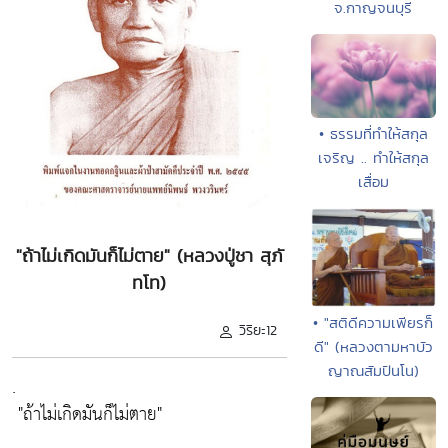
จ.กาญจนบุรี
• ธรรมที่ทำให้สกุล
เจริญ .. ทำให้สกุล
เสื่อม
"ถ้าไม่เกิดมันก็ไม่ตาย" (หลวงปู่ชา สุภั
ทโท)
• "สติดีความเพียรก็
วิริยะ12
ดี" (หลวงตามหาบัว
ญาณสัมปันโน)
.
"ถ้าไม่เกิดมันก็ไม่ตาย"