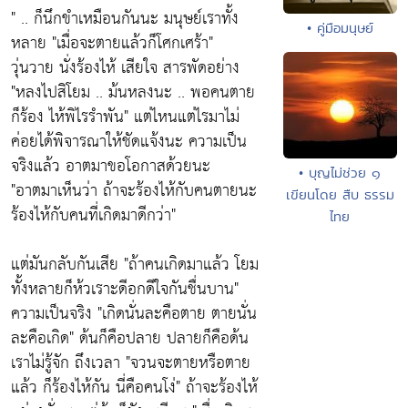
" .. ก็นึกขำเหมือนกันนะ มนุษย์เราทั้ง
• คู่มือมนุษย์
หลาย
"เมื่อจะตายแล้วก็โศกเศร้า"
วุ่นวาย นั่งร้องไห้ เสียใจ สารพัดอย่าง
"หลงไปสิโยม .. ม้นหลงนะ .. พอคนตาย
ก็ร้อง ไห้พิไรรำพัน"
แต่ไหนแต่ไรมาไม่
ค่อยได้พิจารณาให้ชัดแจ้งนะ ความเป็น
จริงแล้ว อาตมาขอโอกาสด้วยนะ
• บุญไม่ช่วย ๑
"อาตมาเห็นว่า ถ้าจะร้องไห้กับคนตายนะ
เขียนโดย สืบ ธรรม
ร้องไห้กับคนที่เกิดมาดีกว่า"
ไทย
แต่มันกลับกันเสีย
"ถ้าคนเกิดมาแล้ว โยม
ทั้งหลายก็ห้วเราะดีอกดีใจกันชื่นบาน"
ความเป็นจริง
"เกิดนั่นละคือตาย ตายนั่น
ละคือเกิด"
ด้นก็คือปลาย ปลายก็คือด้น
เราไม่รู้จัก ถึงเวลา
"จวนจะตายหรือตาย
แล้ว ก็ร้องไห้กัน นี่คือคนโง่"
ถ้าจะร้องไห้