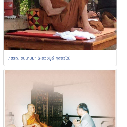
."สรณะอันเกษม" (หลวงปู่ลี กุสลธโร)