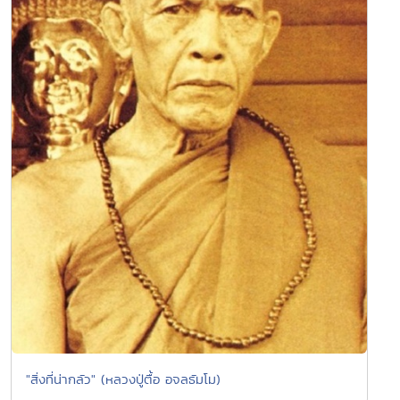
"สิ่งที่น่ากลัว" (หลวงปู่ตื้อ อจลธัมโม)