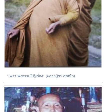
"เพราะฟังธรรมไม่รู้เรื่อง" (หลวงปู่ชา สุภัทโท)