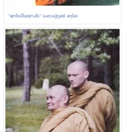
"พุทโธเป็นอย่างไร" (หลวงปู่ดูลย์ อตุโล)