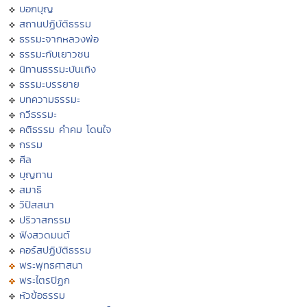
บอกบุญ
สถานปฏิบัติธรรม
ธรรมะจากหลวงพ่อ
ธรรมะกับเยาวชน
นิทานธรรมะบันเทิง
ธรรมะบรรยาย
บทความธรรมะ
กวีธรรมะ
คติธรรม คำคม โดนใจ
กรรม
ศีล
บุญทาน
สมาธิ
วิปัสสนา
ปริวาสกรรม
ฟังสวดมนต์
คอร์สปฏิบัติธรรม
พระพุทธศาสนา
พระไตรปิฏก
หัวข้อธรรม