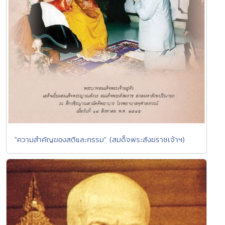
"ความสำคัญของสติและกรรม" (สมด็จพระสังฆราชเจ้าฯ)