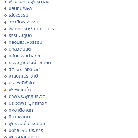
พจนานุกรมพุทธศาสน์
มิลินทปัญหา
เสียงธรรม
สถานีเพลงธรรมะ
เพลงธรรมะ/ดนตรีสมาธิ
ธรรมะปฏิบัติ
คลังแสงแห่งธรรม
บทสวดมนต์
หลักธรรมนำสุขฯ
กรรมฐานประจำวันเกิด
ฮีต ๑๒ คอง ๑๔
งานบุญประจำปี
ประเพณีทั่วไทย
พระพุทธเจ้า
ภาพพระพุทธประวัติ
ประวัติพระพุทธสาวก
ทศชาติชาดก
นิทานชาดก
พุทธวจนในธรรมบท
มงคล ๓๘ ประการ
พุทธศาสนสุภาษิต