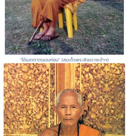
"ให้เมตตาตนเองก่อน" (สมเด็จพระสังฆราชเจ้าฯ)