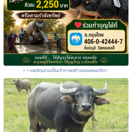
• ✨ขอเชิญร่วมเป็นเจ้าภาพสร้างถนนคอนกรีต✨