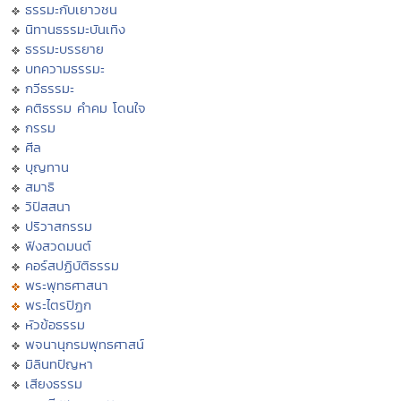
ธรรมะกับเยาวชน
นิทานธรรมะบันเทิง
ธรรมะบรรยาย
บทความธรรมะ
กวีธรรมะ
คติธรรม คำคม โดนใจ
กรรม
ศีล
บุญทาน
สมาธิ
วิปัสสนา
ปริวาสกรรม
ฟังสวดมนต์
คอร์สปฏิบัติธรรม
พระพุทธศาสนา
พระไตรปิฏก
หัวข้อธรรม
พจนานุกรมพุทธศาสน์
มิลินทปัญหา
เสียงธรรม