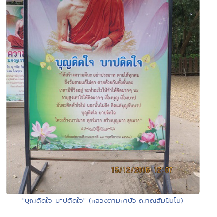
"บุญติดใจ บาปติดใจ" (หลวงตามหาบัว ญาณสัมปันโน)