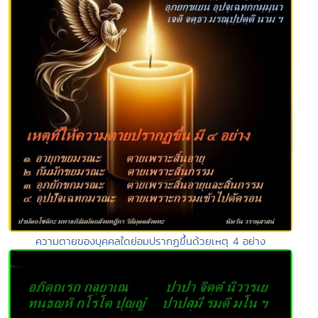
ความตายของบุคคลใดย่อมปรากฏขึ้นด้วยเหตุ 4 อย่าง