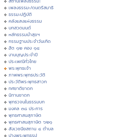
สถานีเพลงธรรมะ
เพลงธรรมะ/ดนตรีสมาธิ
ธรรมะปฏิบัติ
คลังแสงแห่งธรรม
บทสวดมนต์
หลักธรรมนำสุขฯ
กรรมฐานประจำวันเกิด
ฮีต ๑๒ คอง ๑๔
งานบุญประจำปี
ประเพณีทั่วไทย
พระพุทธเจ้า
ภาพพระพุทธประวัติ
ประวัติพระพุทธสาวก
ทศชาติชาดก
นิทานชาดก
พุทธวจนในธรรมบท
มงคล ๓๘ ประการ
พุทธศาสนสุภาษิต
พุทธศาสนสุภาษิต ๖๒๑
สังเวชนียสถาน ๔ ตำบล
ปางพระพุทธรูป