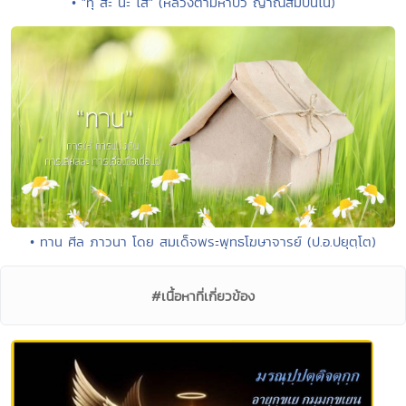
• "ทุ สะ นะ โส" (หลวงตามหาบัว ญาณสัมปันโน)
• ทาน ศีล ภาวนา โดย สมเด็จพระพุทธโฆษาจารย์ (ป.อ.ปยุตฺโต)
#เนื้อหาที่เกี่ยวข้อง