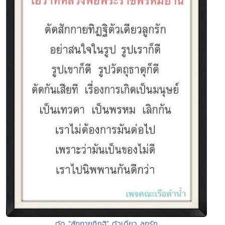
ตัด "สักกายทิฎฐิ" ตัวเดียว ลูกรัก