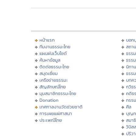
หน้าแรก
บอก
ทีมงานธรรมะไทย
สถาน
แผนผังเว็บไซต์
ธรรม
ค้นหาข้อมูล
ธรรม
ติดต่อธรรมะไทย
นิทาน
สมุดเยี่ยม
ธรรม
เครือข่ายธรรมะ
บทคว
สัญลักษณ์ไทย
กวีธ
มุมสมาชิกธรรมะไทย
คติธ
Donation
กรร
เทศกาลงานวัดช่วยชาติ
ศีล
การเผยแผ่ศาสนา
บุญท
ประเพณีไทย
สมาธิ
วิปัส
ปริว