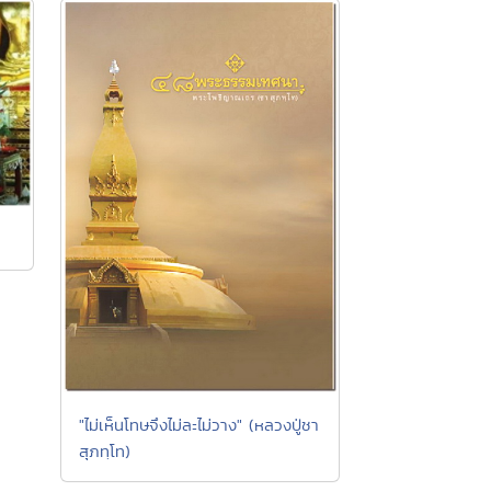
"ไม่เห็นโทษจึงไม่ละไม่วาง" (หลวงปู่ชา
สุภทฺโท)