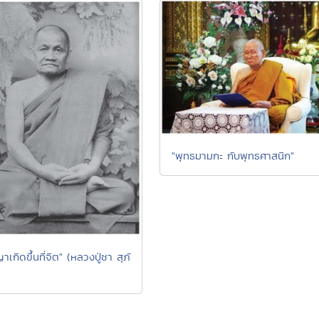
"พุทธมามกะ กับพุทธศาสนิก"
เกิดขึ้นที่จิต" (หลวงปู่ชา สุภั