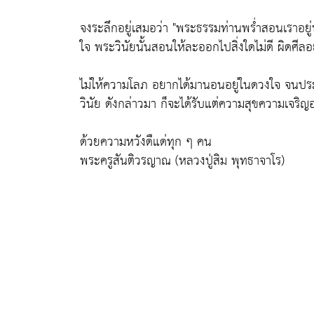
จงระลึกอยู่เสมอว่า
"พระธรรมท่านพร่ำสอนเราอยู่ท
ใจ พระวินัยนั้นสอนให้ละออกไปสิ่งใดไม่ดี ผิดศีลอย่
ไม่ให้ความโลภ อยากได้มานอนอยู่ในดวงใจ จนประพ
วินัย ดังกล่าวมา ก็จะได้รับแต่ความสุขความเจริญอ
ด้วยความหวังดืแด่ทุก ๆ คน
พระครูสันติวรญาณ (หลวงปู่สิม พุทธาจาโร)