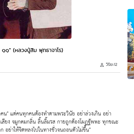
 ๑๑" (หลวงปู่สิม พุทธาจาโร)
วิริยะ12
กคน"
แต่คนทุกคนต้องทำตามพระวินัย อย่าล่วงเกิน อย่า
เสียง จมูกดมกลิ่น ลิ้นลิ้มรส กายถูกต้องโผฏฐัพพะ ทุกขณะ
ก อย่าให้จิตหลงไปในทางชั่วจนถอนตัวไม่ขึ้น"