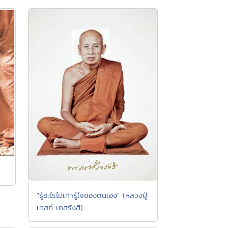
"รู้อะไรไม่เท่ารู้ใจของตนเอง" (หลวงปู่
เทสก์ เทสรังสี)