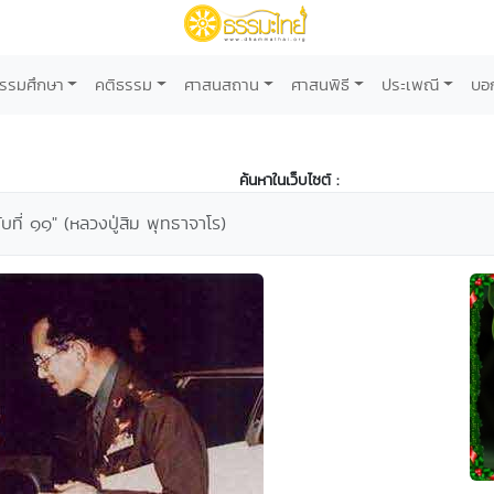
รรมศึกษา
คติธรรม
ศาสนสถาน
ศาสนพิธี
ประเพณี
บอ
ค้นหาในเว็บไซต์ :
ที่ ๑๑" (หลวงปู่สิม พุทธาจาโร)