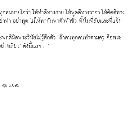
ุกลมหายใจว่า ให้ทำดืทางกาย ให้พูดดีทางวาจา ให้คิดดืทาง
าทำ อย่าพูด ไม่ให้พากันพาตัวทำชั่ว ทั้งในที่ลับและที่แจ้ง"
ฤติผิดพระวินัยไม่รู้สึกตัว
"ถ้าคนทุกคนทำตามครู คือพระ
ย่างเดียว"
ดังนี้แลฯ .. "
6,695