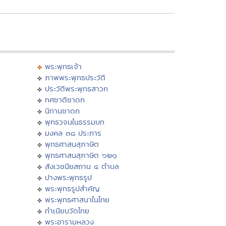
พระพุทธเจ้า
ภาพพระพุทธประวัติ
ประวัติพระพุทธสาวก
ทศชาติชาดก
นิทานชาดก
พุทธวจนในธรรมบท
มงคล ๓๘ ประการ
พุทธศาสนสุภาษิต
พุทธศาสนสุภาษิต ๖๒๑
สังเวชนียสถาน ๔ ตำบล
ปางพระพุทธรูป
พระพุทธรูปสำคัญ
พระพุทธศาสนาในไทย
ทำเนียบวัดไทย
พระอารามหลวง