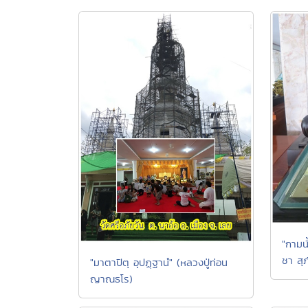
"กามนั
ชา สุภ
"มาตาปิตุ อุปฏฺฐานํ" (หลวงปู่ท่อน
ญาณธโร)