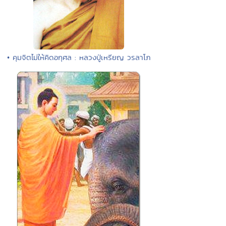
• คุมจิตไม่ให้คิดอกุศล : หลวงปู่เหรียญ วรลาโภ