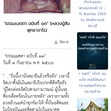
กำเริบ(แก่น
พรหมจรรย์) 12 -
15 สิงหาคม 2569
ณ ปัณฑิตารมย์
"ธรรมเมตตา ฉบับที่ ๑๓" (หลวงปู่สิม
สระบุรี
พุทธาจาโร)
วิริยะ12
"ธรรมเมตตา ฉบับที่ ๑๓"
วันที่ ๑ กันยายน พ.ศ. ๒๕๐๖
• ทุพฺภิ ํ กโรติ ทุมฺ
" ..
"วันนี้เรานั่งสมาธิแล้วหรือยัง"
เวลานี้
เมโธ คนมีปัญญา
จิตเราตั้งมั่นในสมาธิเป็นปรกติดีหรือยัง
ทรามย่อมทำความ
"ผู้ใดปล่อยจิตไปตามกามารมณ์ ผู้นั้นจะ
ประทุษร้าย
ต้องเดือดร้อนในภายหลัง"
เพราะกามทั้ง
มวลล้วนแต่นำทุกข์มาให้ ทั้งในอดีตและ
ในปัจจุบันและติดตามไปในอนาคต