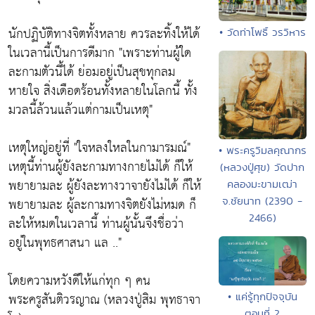
นักปฏิบัติทางจิตทั้งหลาย ควรละทิ้งให้ได้
• วัดท่าโพธิ์ วรวิหาร
ในเวลานี้เป็นการดีมาก
"เพราะท่านผู้ใด
ละกามตัวนี้ได้ ย่อมอยู่เป็นสุขทุกลม
หายใจ สิ่งเดือดร้อนทั้งหลายในโลกนี้ ทั้ง
มวลนี้ล้วนแล้วแต่กามเป็นเหตุ"
เหตุใหญ่อยู่ที่
"ใจหลงใหลในกามารมณ์"
• พระครูวิมลคุณากร
เหตุนี้ท่านผู้ยังละกามทางกายไม่ได้ ก็ให้
(หลวงปู่ศุข) วัดปาก
พยายามละ ผู้ยังละทางวาจายังไม่ได้ ก็ให้
คลองมะขามเฒ่า
จ.ชัยนาท (2390 -
พยายามละ ผู้ละกามทางจิตยังไม่หมด ก็
2466)
ละให้หมดในเวลานี้ ท่านผู้นั้นจึงชื่อว่า
อยู่ในพุทธศาสนา แล .."
โดยความหวังดีให้แก่ทุก ๆ คน
พระครูสันติวรญาณ (หลวงปู่สิม พุทธาจา
• แค่รู้ทุกปัจจุบัน
ตอนที่ 2