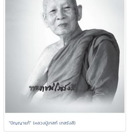
"ปัญญาแท้" (หลวงปู่เทสก์ เทสรังสี)