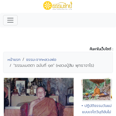
ค้นหาในเว็บไซต์ :
หน้าแรก
ธรรมะจากหลวงพ่อ
"ธรรมเมตตา ฉบับที่ ๑๓" (หลวงปู่สิม พุทธาจาโร)
• ปฏิบัติธรรมวันแม่
แบบเจโตวิมุติอันไม่