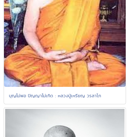
บุญไม่พอ ปัญญาไม่เกิด : หลวงปู่เหรียญ วรลาโภ