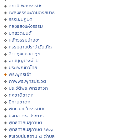
สถานีเพลงธรรมะ
เพลงธรรมะ/ดนตรีสมาธิ
ธรรมะปฏิบัติ
คลังแสงแห่งธรรม
บทสวดมนต์
หลักธรรมนำสุขฯ
กรรมฐานประจำวันเกิด
ฮีต ๑๒ คอง ๑๔
งานบุญประจำปี
ประเพณีทั่วไทย
พระพุทธเจ้า
ภาพพระพุทธประวัติ
ประวัติพระพุทธสาวก
ทศชาติชาดก
นิทานชาดก
พุทธวจนในธรรมบท
มงคล ๓๘ ประการ
พุทธศาสนสุภาษิต
พุทธศาสนสุภาษิต ๖๒๑
สังเวชนียสถาน ๔ ตำบล