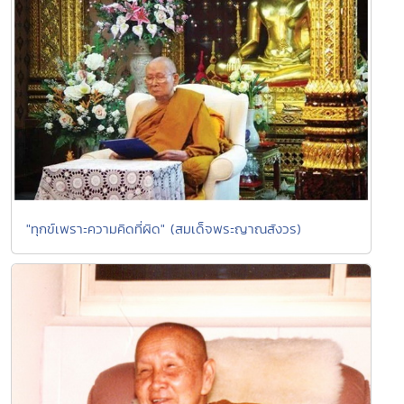
"ทุกข์เพราะความคิดที่ผิด" (สมเด็จพระญาณสังวร)