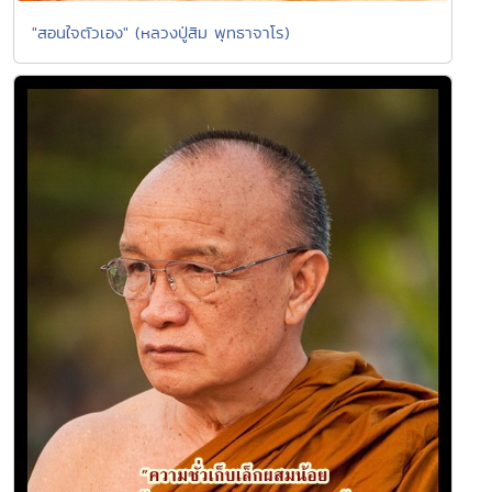
"สอนใจตัวเอง" (หลวงปู่สิม พุทธาจาโร)