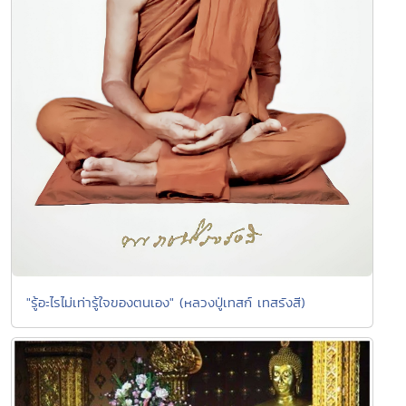
"รู้อะไรไม่เท่ารู้ใจของตนเอง" (หลวงปู่เทสก์ เทสรังสี)