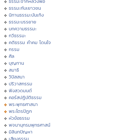
ธรรมะจากหลวงพ่อ
ธรรมะกับเยาวชน
นิทานธรรมะบันเทิง
ธรรมะบรรยาย
บทความธรรมะ
กวีธรรมะ
คติธรรม คำคม โดนใจ
กรรม
ศีล
บุญทาน
สมาธิ
วิปัสสนา
ปริวาสกรรม
ฟังสวดมนต์
คอร์สปฏิบัติธรรม
พระพุทธศาสนา
พระไตรปิฏก
หัวข้อธรรม
พจนานุกรมพุทธศาสน์
มิลินทปัญหา
เสียงธรรม