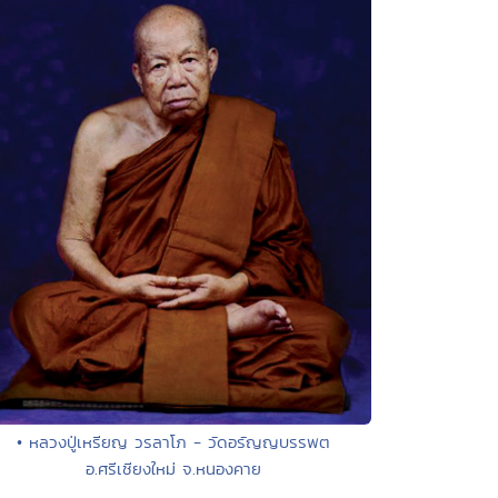
• หลวงปู่เหรียญ วรลาโภ - วัดอรัญญบรรพต
อ.ศรีเชียงใหม่ จ.หนองคาย