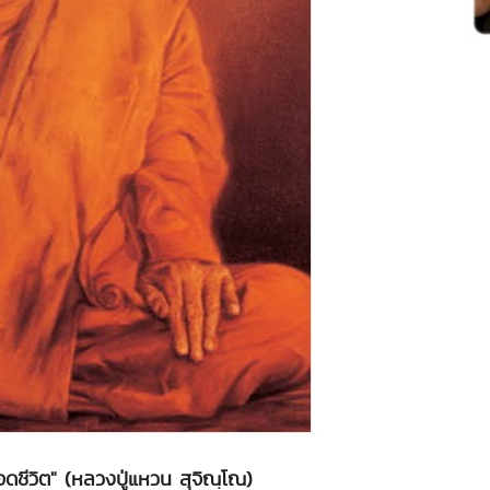
ดชีวิต" (หลวงปู่แหวน สุจิณฺโณ)