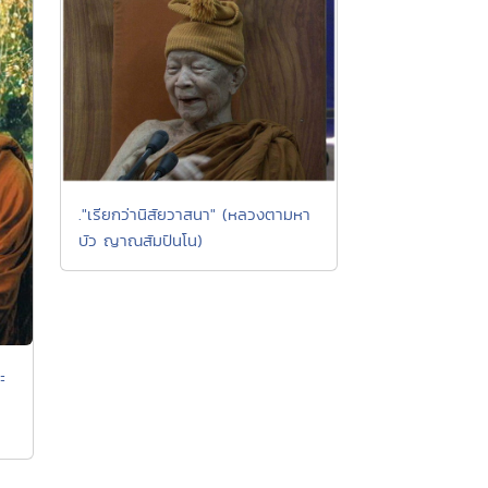
."เรียกว่านิสัยวาสนา" (หลวงตามหา
บัว ญาณสัมปันโน)
ะ