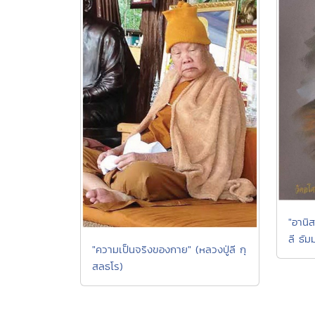
"อานิ
ลี ธัม
"ความเป็นจริงของกาย" (หลวงปู่ลี กุ
สลธโร)