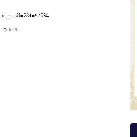
pic.php?f=2&t=57934
6,691