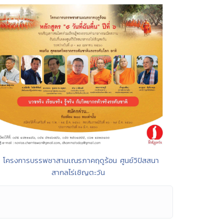
• โครงการบรรพชาสามเณรภาคฤดูร้อน ศูนย์วิปัสสนา
สากลไร่เชิญตะวัน