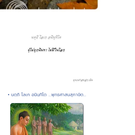
• นตฺถิ โลเก อนินฺทิโต ...พุทธศาสนสุภาษิต...