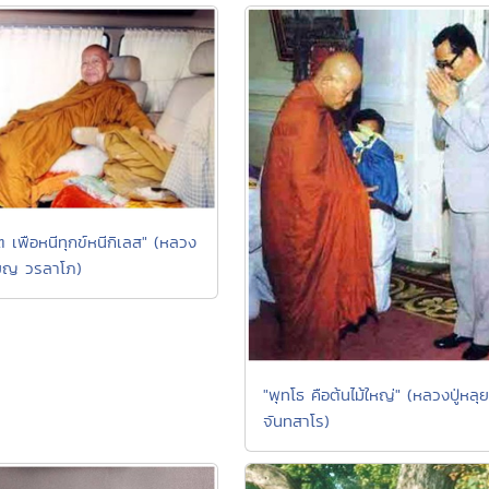
ต เพือหนีทุกข์หนีกิเลส" (หลวง
รียญ วรลาโภ)
"พุทโธ คือต้นไม้ใหญ่" (หลวงปู่หลุย
จันทสาโร)