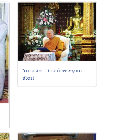
"ความริษยา" (สมเด็จพระญาณ
สังวร)