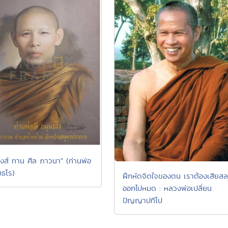
สงส์ ทาน ศีล ภาวนา" (ท่านพ่อ
มธโร)
ฝึกหัดจิตใจของตน เราต้องเสียสล
ออกไปหมด : หลวงพ่อเปลี่ยน
ปัญญาปทีโป