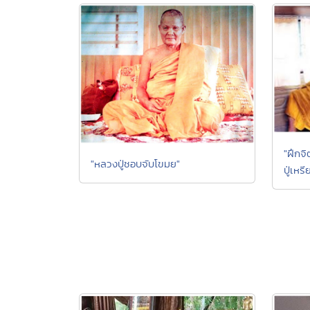
"ฝึกจิ
"หลวงปู่ชอบจับโขมย"
ปู่เห