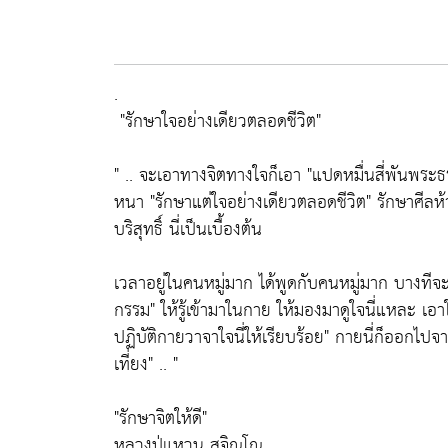
.
"รักษาใจอย่างเดียวตลอดชีวิต"
" .. จะเอาทางจิตทางใจก็เอา
"แปดหมื่นสี่พันพระธรร
หนา
"รักษาแต่ใจอย่างเดียวตลอดชีวิต"
รักษาศีลห้า
บริสุทธิ์ นี่เป็นเบื้องต้น
เวลาอยู่ในคนหมู่มาก ได้พูดกับคนหมู่มาก บางทีจ
กรรม"
ให้รู้เข้ามาในกาย ให้มองมาดูใจนี่แหละ เอาใจ
ปฏิบัติกายวาจาใจนี่ให้เรียบร้อย"
กายนี่ก็ออกไปจา
เที่ยง"
.. "
"รักษาจิตให้ดี"
หลวงปู่แหวน สุจิณฺโณ