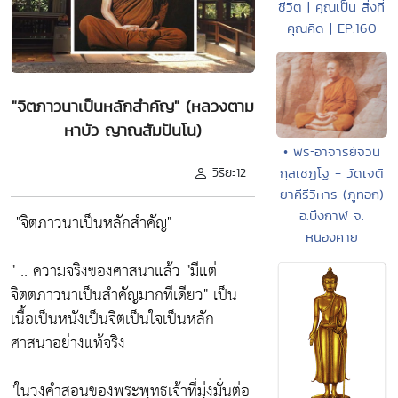
ชีวิต | คุณเป็น สิ่งที่
คุณคิด | EP.160
"จิตภาวนาเป็นหลักสำคัญ" (หลวงตาม
หาบัว ญาณสัมปันโน)
• พระอาจารย์จวน
วิริยะ12
กุลเชฏโฐ - วัดเจติ
ยาคีรีวิหาร (ภูทอก)
อ.บึงกาฬ จ.
"จิตภาวนาเป็นหลักสำคัญ"
หนองคาย
" .. ความจริงของศาสนาแล้ว
"มีแต่
จิตตภาวนาเป็นสำคัญมากทีเดียว"
เป็น
เนื้อเป็นหนังเป็นจิตเป็นใจเป็นหลัก
ศาสนาอย่างแท้จริง
"ในวงคำสอนของพระพุทธเจ้าที่มุ่งมั่นต่อ