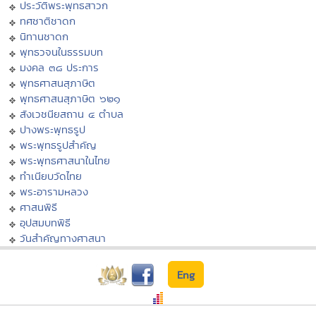
ประวัติพระพุทธสาวก
ทศชาติชาดก
นิทานชาดก
พุทธวจนในธรรมบท
มงคล ๓๘ ประการ
พุทธศาสนสุภาษิต
พุทธศาสนสุภาษิต ๖๒๑
สังเวชนียสถาน ๔ ตำบล
ปางพระพุทธรูป
พระพุทธรูปสำคัญ
พระพุทธศาสนาในไทย
ทำเนียบวัดไทย
พระอารามหลวง
ศาสนพิธี
อุปสมบทพิธี
วันสำคัญทางศาสนา
Eng