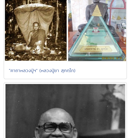
"คาถาหลวงปู่ฯ" (หลวงปู่ชา สุภทฺโท)