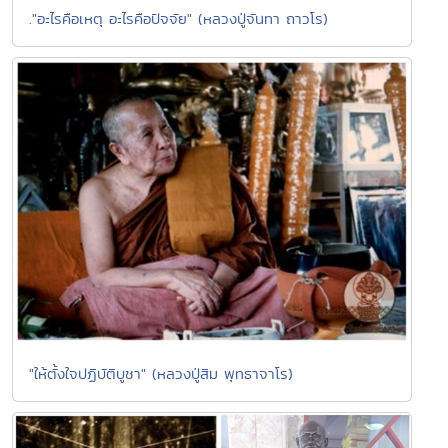
."อะไรคือเหตุ อะไรคือปัจจัย" (หลวงปู่จันทา ถาวโร)
"ให้ตั้งใจปฏิบัติบูชา" (หลวงปู่สิม พุทธาจาโร)