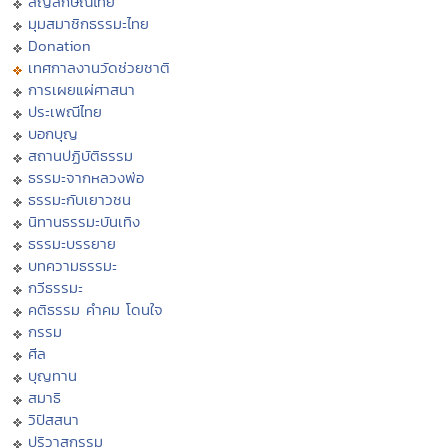
สัญลักษณ์ไทย
มุมสมาชิกธรรมะไทย
Donation
เทศกาลงานวัดช่วยชาติ
การเผยแผ่ศาสนา
ประเพณีไทย
บอกบุญ
สถานปฏิบัติธรรม
ธรรมะจากหลวงพ่อ
ธรรมะกับเยาวชน
นิทานธรรมะบันเทิง
ธรรมะบรรยาย
บทความธรรมะ
กวีธรรมะ
คติธรรม คำคม โดนใจ
กรรม
ศีล
บุญทาน
สมาธิ
วิปัสสนา
ปริวาสกรรม