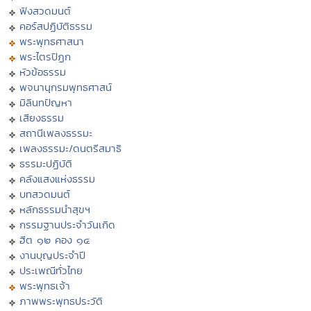
ฟังสวดมนต์
คอร์สปฏิบัติธรรม
พระพุทธศาสนา
พระไตรปิฏก
หัวข้อธรรม
พจนานุกรมพุทธศาสน์
มิลินทปัญหา
เสียงธรรม
สถานีเพลงธรรมะ
เพลงธรรมะ/ดนตรีสมาธิ
ธรรมะปฏิบัติ
คลังแสงแห่งธรรม
บทสวดมนต์
หลักธรรมนำสุขฯ
กรรมฐานประจำวันเกิด
ฮีต ๑๒ คอง ๑๔
งานบุญประจำปี
ประเพณีทั่วไทย
พระพุทธเจ้า
ภาพพระพุทธประวัติ