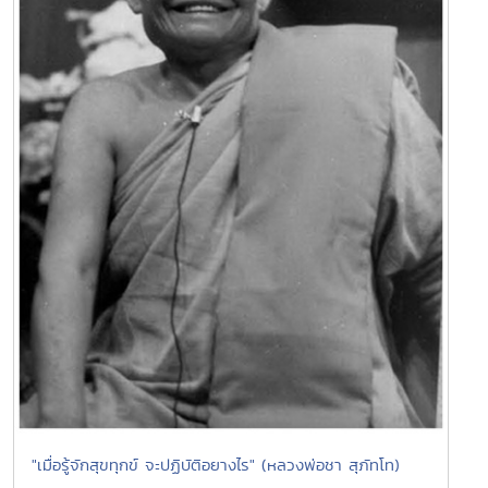
"เมื่อรู้จักสุขทุกข์ จะปฏิบัติอยางไร" (หลวงพ่อชา สุภัทโท)