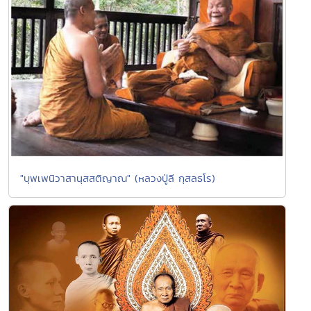
"บุพเพนิวาสานุสสติญาณ" (หลวงปู่ลี กุสลธโร)