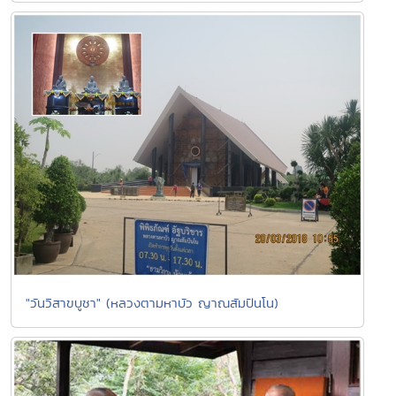
"วันวิสาขบูชา" (หลวงตามหาบัว ญาณสัมปันโน)