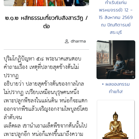
กำเริบ(แก่น
พรหมจรรย์) 12 -
๒.๑.๒ หลักธรรมเกี่ยวกับสังสารวัฏ /
15 สิงหาคม 2569
ณ ปัณฑิตารมย์
ต่อ
สระบุรี
dharma
ปุริมโกฏิปัญหา ๕๘ พระนาคเสนตอบ
คำถามเรื่อง เหตุที่ปลายสุดข้างต้นไม่
ปรากฏ
อธิบายว่า ปลายสุดข้างต้นของกาลไกล
• ผลของกรรม
ไม่ปรากฏ เปรียบเหมือนบุรุษคนหนึ่ง
ทำแท้ง!
เพาะปลูกพืชลงในแผ่นดิน หน่อก็จะแตก
ออกจากพืชแล้วเจริญงอกงามไพบูลย์โดย
ลำดับจน
เผล็ดผล เขานำเอาเมล็ดพืชจากต้นนั้นไป
เพาะปลูกอีก หน่อก็แทงขึ้นมาถึงความ