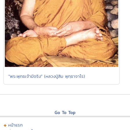
"พระพุทธเจ้ามีจริง" (หลวงปู่สิม พุทฺธาจาโร)
Go To Top
หน้าแรก