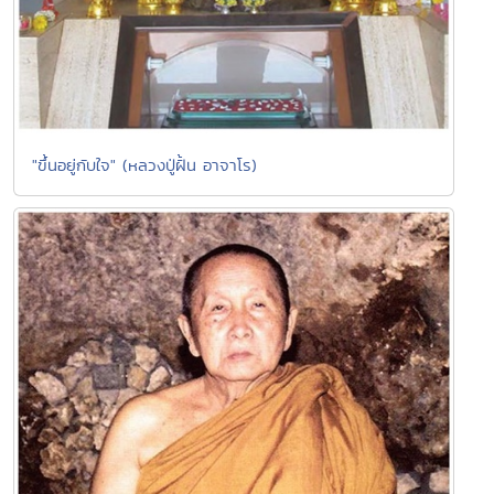
"ขึ้นอยู่กับใจ" (หลวงปู่ฝั้น อาจาโร)