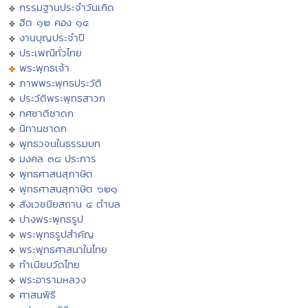
กรรมฐานประจำวันเกิด
ฮีต ๑๒ คอง ๑๔
งานบุญประจำปี
ประเพณีทั่วไทย
พระพุทธเจ้า
ภาพพระพุทธประวัติ
ประวัติพระพุทธสาวก
ทศชาติชาดก
นิทานชาดก
พุทธวจนในธรรมบท
มงคล ๓๘ ประการ
พุทธศาสนสุภาษิต
พุทธศาสนสุภาษิต ๖๒๑
สังเวชนียสถาน ๔ ตำบล
ปางพระพุทธรูป
พระพุทธรูปสำคัญ
พระพุทธศาสนาในไทย
ทำเนียบวัดไทย
พระอารามหลวง
ศาสนพิธี