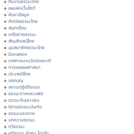
ทีมงานธรรมะไทย
แผนผังเว็บไซต์
ค้นหาข้อมูล
ติดต่อธรรมะไทย
สมุดเยี่ยม
เครือข่ายธรรมะ
สัญลักษณ์ไทย
มุมสมาชิกธรรมะไทย
Donation
เทศกาลงานวัดช่วยชาติ
การเผยแผ่ศาสนา
ประเพณีไทย
บอกบุญ
สถานปฏิบัติธรรม
ธรรมะจากหลวงพ่อ
ธรรมะกับเยาวชน
นิทานธรรมะบันเทิง
ธรรมะบรรยาย
บทความธรรมะ
กวีธรรมะ
คติธรรม คำคม โดนใจ