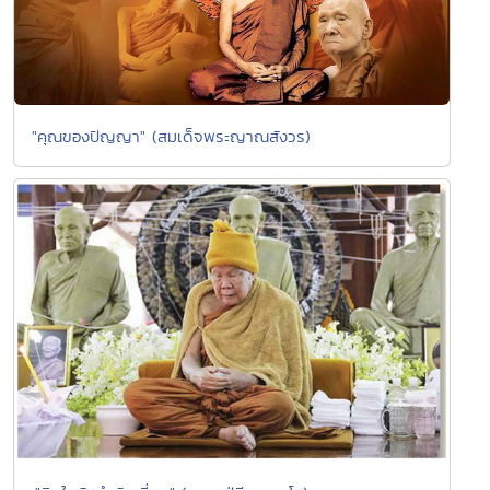
"คุณของปัญญา" (สมเด็จพระญาณสังวร)