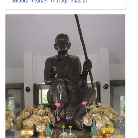
."จิตใจมันสำคัญที่สุด" (หลวงปู่ลี กุสลธโร)