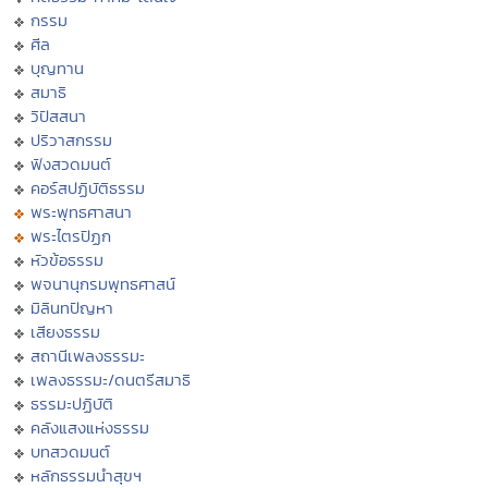
กรรม
ศีล
บุญทาน
สมาธิ
วิปัสสนา
ปริวาสกรรม
ฟังสวดมนต์
คอร์สปฏิบัติธรรม
พระพุทธศาสนา
พระไตรปิฏก
หัวข้อธรรม
พจนานุกรมพุทธศาสน์
มิลินทปัญหา
เสียงธรรม
สถานีเพลงธรรมะ
เพลงธรรมะ/ดนตรีสมาธิ
ธรรมะปฏิบัติ
คลังแสงแห่งธรรม
บทสวดมนต์
หลักธรรมนำสุขฯ