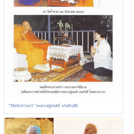
"วิธีหัดภาวนา" (หลวงปู่เทสก์ เทสรังสี)