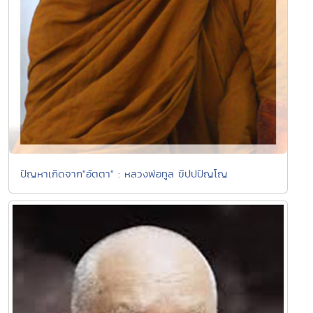
ปัญหาเกิดจาก"อัตตา" : หลวงพ่อทูล ขิปปปัญโญ