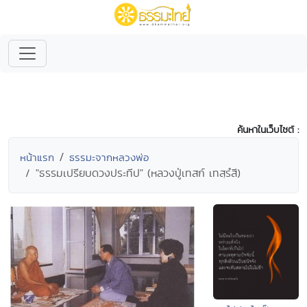
ค้นหาในเว็บไซต์ :
หน้าแรก
ธรรมะจากหลวงพ่อ
"ธรรมเปรียบดวงประทีป" (หลวงปู่เทสก์ เทสฺรํสี)