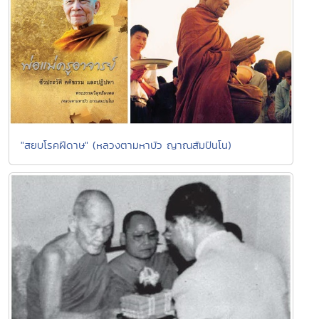
"สยบโรคฝีดาษ" (หลวงตามหาบัว ญาณสัมปันโน)