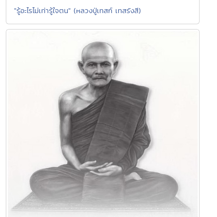
"รู้อะไรไม่เท่ารู้ใจตน" (หลวงปู่เทสก์ เทสรังสี)