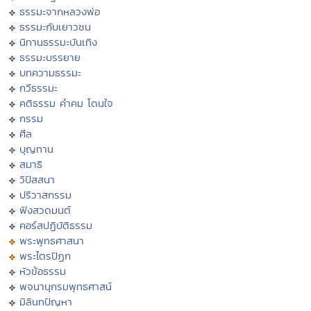
ธรรมะจากหลวงพ่อ
ธรรมะกับเยาวชน
นิทานธรรมะบันเทิง
ธรรมะบรรยาย
บทความธรรมะ
กวีธรรมะ
คติธรรม คำคม โดนใจ
กรรม
ศีล
บุญทาน
สมาธิ
วิปัสสนา
ปริวาสกรรม
ฟังสวดมนต์
คอร์สปฏิบัติธรรม
พระพุทธศาสนา
พระไตรปิฏก
หัวข้อธรรม
พจนานุกรมพุทธศาสน์
มิลินทปัญหา