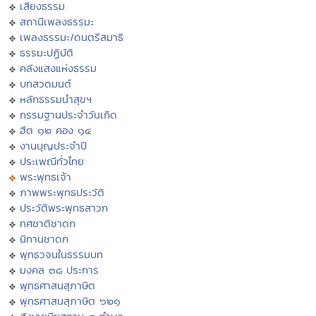
เสียงธรรม
สถานีเพลงธรรมะ
เพลงธรรมะ/ดนตรีสมาธิ
ธรรมะปฏิบัติ
คลังแสงแห่งธรรม
บทสวดมนต์
หลักธรรมนำสุขฯ
กรรมฐานประจำวันเกิด
ฮีต ๑๒ คอง ๑๔
งานบุญประจำปี
ประเพณีทั่วไทย
พระพุทธเจ้า
ภาพพระพุทธประวัติ
ประวัติพระพุทธสาวก
ทศชาติชาดก
นิทานชาดก
พุทธวจนในธรรมบท
มงคล ๓๘ ประการ
พุทธศาสนสุภาษิต
พุทธศาสนสุภาษิต ๖๒๑