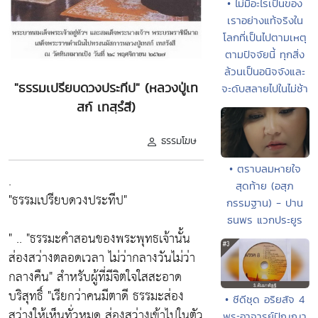
• ไม่มีอะไรเป็นของ
เราอย่างแท้จริงใน
โลกที่เป็นไปตามเหตุ
ตามปัจจัยนี้ ทุกสิ่ง
ล้วนเป็นอนิจจังและ
"ธรรมเปรียบดวงประทีป" (หลวงปู่เท
จะดับสลายไปในไม่ช้า
สก์ เทสฺรํสี)
ธรรมโฆษ
• ตราบลมหายใจ
.
สุดท้าย (อสุภ
"ธรรมเปรียบดวงประทีป"
กรรมฐาน) - ปาน
ธนพร แวกประยูร
" .. "ธรรมะคำสอนของพระพุทธเจ้านั้น
ส่องสว่างตลอดเวลา ไม่ว่ากลางวันไม่ว่า
กลางคืน" สำหรับผู้ที่มีจิตใจใสสะอาด
บริสุทธิ์ "เรียกว่าคนมีตาดี ธรรมะส่อง
• ซีดีชุด อริยสัจ 4
สว่างให้เห็นทั่วหมด ส่องสว่างเข้าไปในตัว
พระอาจารย์ปัญญา