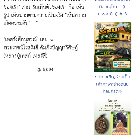
ของเรา" สามารถเห็นตัวของเรา คือ เห็น
นีลวณฺโณ - ((
รูป เห็นนามตามความเป็นจริง "เห็นความ
มรรค 8 )) # 3
เกิดความดับ" .. "
"เทสรังสีอนุสรณ์" เล่ม ๑
พระราชนิโรธรังสี คัมภีรปัญญาวิศิษฏ์
(หลวงปู่เทสก์ เทสฺรํสี)
6,694
• ✨ขอเชิญร่วมเป็น
เจ้าภาพสร้างถนน
คอนกรีต✨