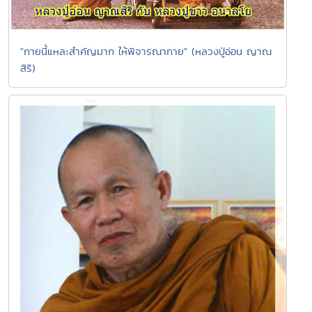
"กายนี้แหละสำคัญมาก ให้พิจารณากาย" (หลวงปู่อ่อน ญาณ
สิริ)