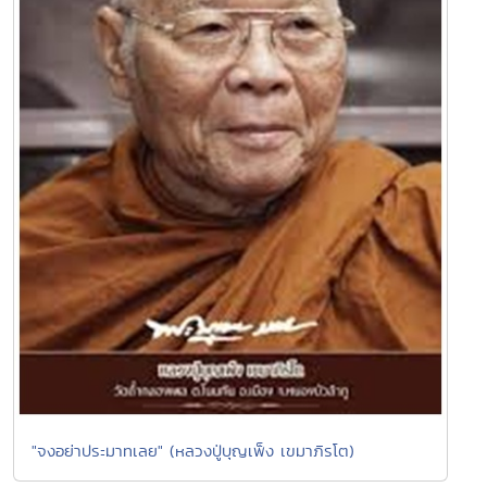
"จงอย่าประมาทเลย" (หลวงปู่บุญเพ็ง เขมาภิรโต)