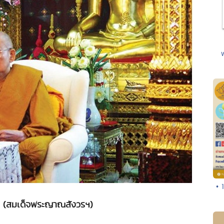
• 
ิ" (สมเด็จพระญาณสังวรฯ)