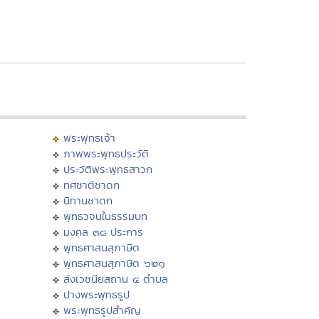
พระพุทธเจ้า
ภาพพระพุทธประวัติ
ประวัติพระพุทธสาวก
ทศชาติชาดก
นิทานชาดก
พุทธวจนในธรรมบท
มงคล ๓๘ ประการ
พุทธศาสนสุภาษิต
พุทธศาสนสุภาษิต ๖๒๑
สังเวชนียสถาน ๔ ตำบล
ปางพระพุทธรูป
พระพุทธรูปสำคัญ