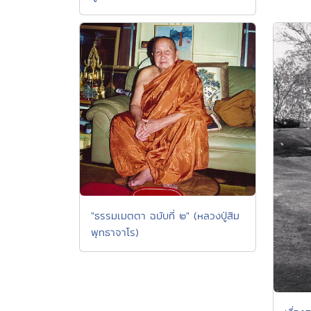
"ธรรมเมตตา ฉบับที่ ๒" (หลวงปู่สิม
พุทธาจาโร)