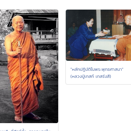
"หลักปฏิบัติในพระพุทธศาสนา"
(หลวงปู่เทสก์ เทสรังสี)