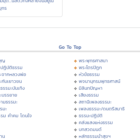
มมุติ...นี่สัตว์ทั้งหลายจมอยู่ใน
ุทร
Go To Top
บุญ
พระพุทธศาสนา
ปฏิบัติธรรม
พระไตรปิฏก
ะจากหลวงพ่อ
หัวข้อธรรม
ะกับเยาวชน
พจนานุกรมพุทธศาสน์
ธรรมะบันเทิง
มิลินทปัญหา
ะบรรยาย
เสียงธรรม
ามธรรมะ
สถานีเพลงธรรมะ
รรมะ
เพลงธรรมะ/ดนตรีสมาธิ
รรม คำคม โดนใจ
ธรรมะปฏิบัติ
ม
คลังแสงแห่งธรรม
บทสวดมนต์
าน
หลักธรรมนำสุขฯ