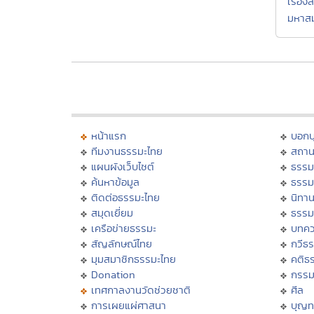
เรื่องส
มหาสม
หน้าแรก
บอก
ทีมงานธรรมะไทย
สถาน
แผนผังเว็บไซต์
ธรรม
ค้นหาข้อมูล
ธรรม
ติดต่อธรรมะไทย
นิทาน
สมุดเยี่ยม
ธรรม
เครือข่ายธรรมะ
บทคว
สัญลักษณ์ไทย
กวีธ
มุมสมาชิกธรรมะไทย
คติธ
Donation
กรร
เทศกาลงานวัดช่วยชาติ
ศีล
การเผยแผ่ศาสนา
บุญท