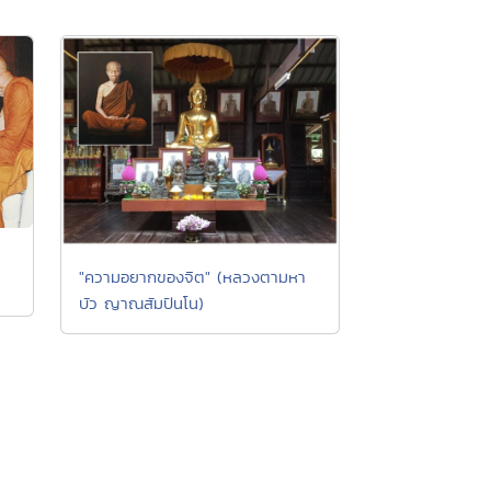
"ความอยากของจิต" (หลวงตามหา
บัว ญาณสัมปันโน)