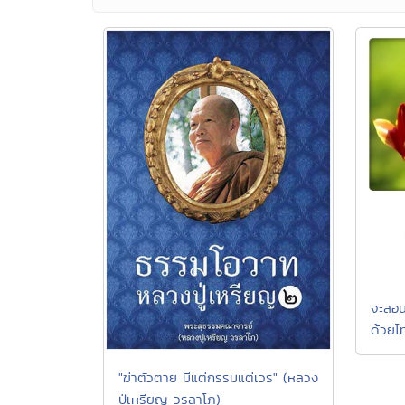
จะสอน
ด้วยโ
"ฆ่าตัวตาย มีแต่กรรมแต่เวร" (หลวง
ปู่เหรียญ วรลาโภ)