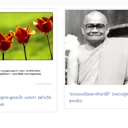
"ธรรมเหมือนยารักษาไข้" (หลวงปู่
ลูกจะพูดอะไร เมตตา อย่าเจือ
สภทฺโท)
ทสะ