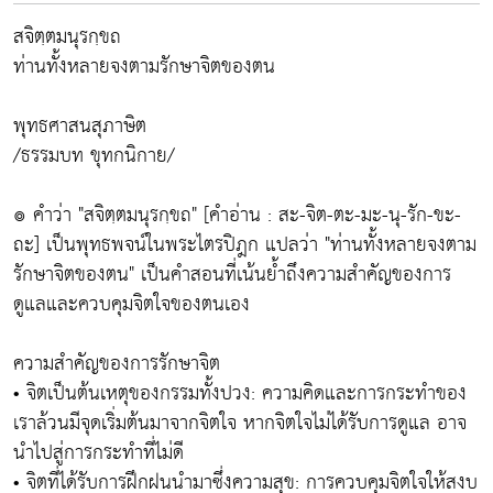
สจิตฺตมนุรกฺขถ
ท่านทั้งหลายจงตามรักษาจิตของตน
พุทธศาสนสุภาษิต
/ธรรมบท ขุทกนิกาย/
๏ คำว่า "สจิตฺตมนุรกฺขถ" [คำอ่าน : สะ-จิต-ตะ-มะ-นุ-รัก-ขะ-
ถะ] เป็นพุทธพจน์ในพระไตรปิฎก แปลว่า "ท่านทั้งหลายจงตาม
รักษาจิตของตน" เป็นคำสอนที่เน้นย้ำถึงความสำคัญของการ
ดูแลและควบคุมจิตใจของตนเอง
ความสำคัญของการรักษาจิต
• จิตเป็นต้นเหตุของกรรมทั้งปวง: ความคิดและการกระทำของ
เราล้วนมีจุดเริ่มต้นมาจากจิตใจ หากจิตใจไม่ได้รับการดูแล อาจ
นำไปสู่การกระทำที่ไม่ดี
• จิตที่ได้รับการฝึกฝนนำมาซึ่งความสุข: การควบคุมจิตใจให้สงบ