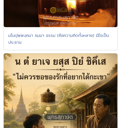
มโนปุพฺพงฺคมา ธมฺมา ธรรม (คือความคิดทั้งหลาย) มีใจเป็น
ประธาน