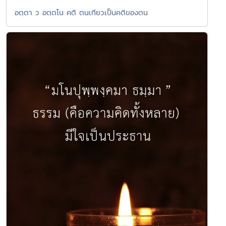
อตฺตา ว อตฺตโน คติ ตนเทียวเป็นคติของตน