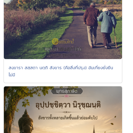
สงฺขารา สสฺสตา นตฺถิ สังขาร (คือสิ่งที่ปรุง) อันเที่ยงยั่งยืน
ไม่มี