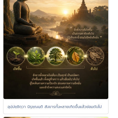
อุปฺปชฺชิตฺวา นิรุชฺฌนฺติ สังขารทั้งหลายเกิดขึ้นแล้วย่อมดับไป