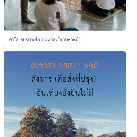
พาโล อปรินายโก คนพาลมิใช่คนหัวหน้า