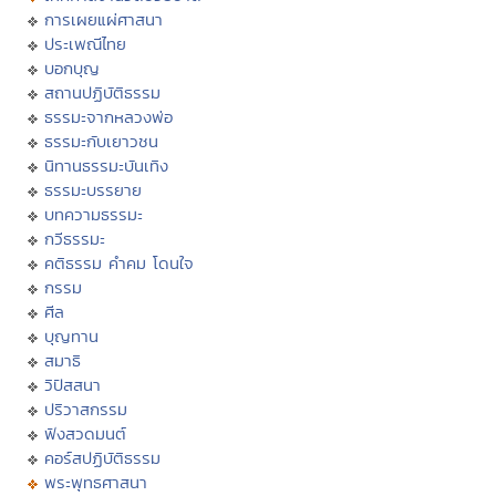
การเผยแผ่ศาสนา
ประเพณีไทย
บอกบุญ
สถานปฏิบัติธรรม
ธรรมะจากหลวงพ่อ
ธรรมะกับเยาวชน
นิทานธรรมะบันเทิง
ธรรมะบรรยาย
บทความธรรมะ
กวีธรรมะ
คติธรรม คำคม โดนใจ
กรรม
ศีล
บุญทาน
สมาธิ
วิปัสสนา
ปริวาสกรรม
ฟังสวดมนต์
คอร์สปฏิบัติธรรม
พระพุทธศาสนา