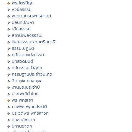
พระไตรปิฏก
หัวข้อธรรม
พจนานุกรมพุทธศาสน์
มิลินทปัญหา
เสียงธรรม
สถานีเพลงธรรมะ
เพลงธรรมะ/ดนตรีสมาธิ
ธรรมะปฏิบัติ
คลังแสงแห่งธรรม
บทสวดมนต์
หลักธรรมนำสุขฯ
กรรมฐานประจำวันเกิด
ฮีต ๑๒ คอง ๑๔
งานบุญประจำปี
ประเพณีทั่วไทย
พระพุทธเจ้า
ภาพพระพุทธประวัติ
ประวัติพระพุทธสาวก
ทศชาติชาดก
นิทานชาดก