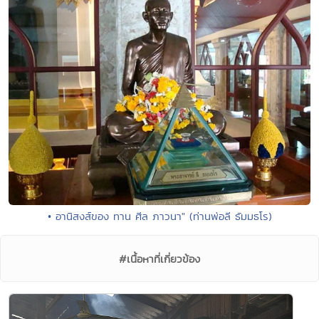
• อานิสงส์ของ ทาน ศีล ภาวนา" (ท่านพ่อลี ธัมมธโร)
#เนื้อหาที่เกี่ยวข้อง