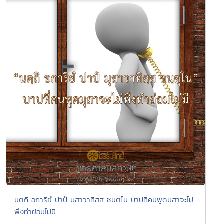
นตฺถิ อการิยํ ปาปํ มุสาวาทิสฺส ชนฺตุโน บาปที่คนพูดมุสาจะไม่
พึงทำย่อมไม่มี