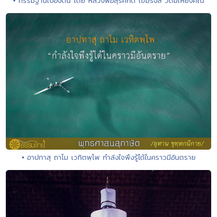
• กรรมฐานเบื้องต้น โดย หลวงพ่อสุรศักดิ์ เขมรังสี วัดมเหยงคณ์
• อาปทาสุ ถาโม เวทิตพฺโพ กำลังใจพึงรู้ได้ในคราวมีอันตราย