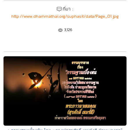
ที่มา :
http://www.dhammathai.org/suphasit/data/Page_01.jpg
3,126