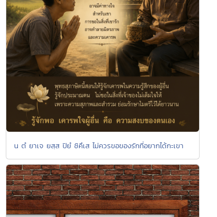
น ตํ ยาเจ ยสฺส ปิยํ ชิคึเส ไม่ควรขอของรักที่อยากได้กะเขา