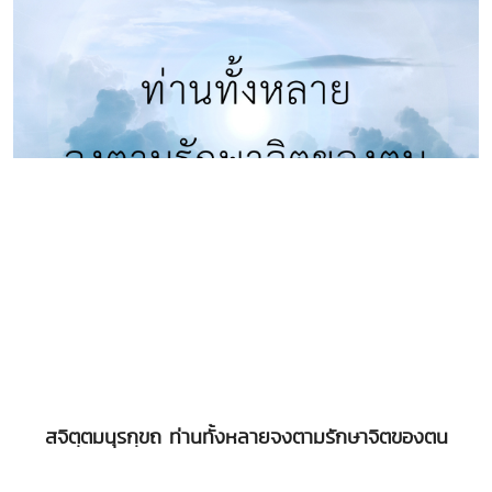
สจิตฺตมนุรกฺขถ ท่านทั้งหลายจงตามรักษาจิตของตน