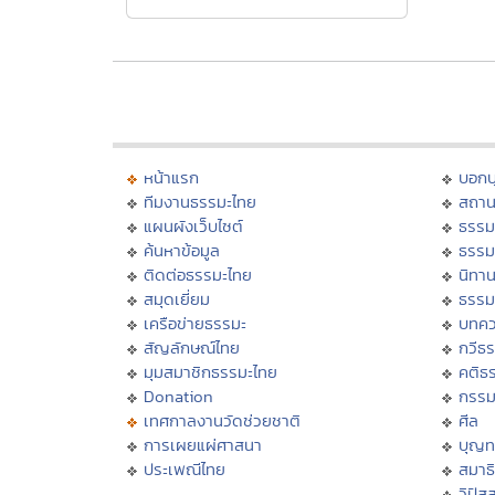
หน้าแรก
บอก
ทีมงานธรรมะไทย
สถาน
แผนผังเว็บไซต์
ธรรม
ค้นหาข้อมูล
ธรรม
ติดต่อธรรมะไทย
นิทาน
สมุดเยี่ยม
ธรรม
เครือข่ายธรรมะ
บทคว
สัญลักษณ์ไทย
กวีธ
มุมสมาชิกธรรมะไทย
คติธ
Donation
กรร
เทศกาลงานวัดช่วยชาติ
ศีล
การเผยแผ่ศาสนา
บุญท
ประเพณีไทย
สมาธิ
วิปัส