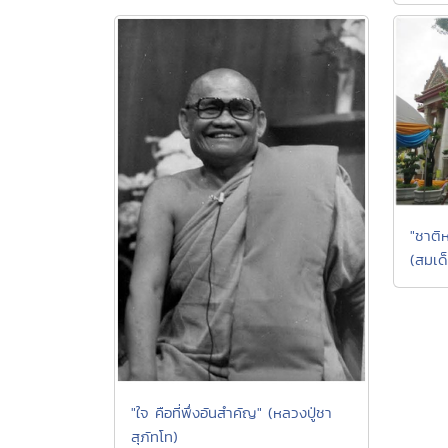
"ชาติห
(สมเ
"ใจ คือที่พึ่งอันสำคัญ" (หลวงปู่ชา
สุภัทโท)