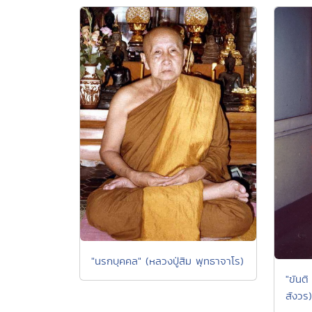
"นรกบุคคล" (หลวงปู่สิม พุทธาจาโร)
"ขันต
สังวร)