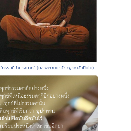
 "กรรมมีอำนาจมาก" (หลวงตามหาบัว ญาณสัมปันโน)