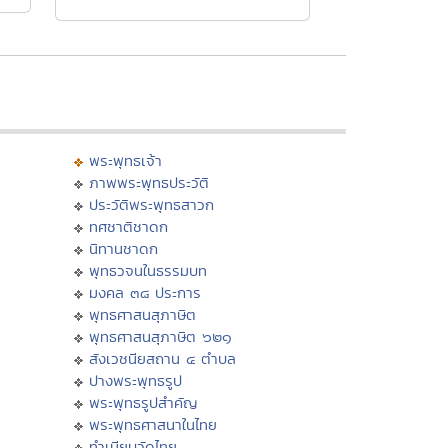
พระพุทธเจ้า
ภาพพระพุทธประวัติ
ประวัติพระพุทธสาวก
ทศชาติชาดก
นิทานชาดก
พุทธวจนในธรรมบท
มงคล ๓๘ ประการ
พุทธศาสนสุภาษิต
พุทธศาสนสุภาษิต ๖๒๑
สังเวชนียสถาน ๔ ตำบล
ปางพระพุทธรูป
พระพุทธรูปสำคัญ
พระพุทธศาสนาในไทย
ทำเนียบวัดไทย