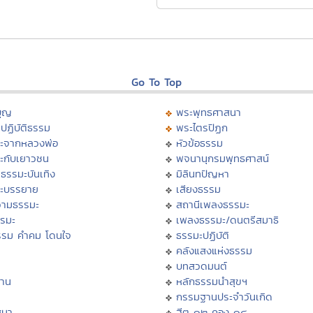
Go To Top
บุญ
พระพุทธศาสนา
ปฏิบัติธรรม
พระไตรปิฏก
ะจากหลวงพ่อ
หัวข้อธรรม
ะกับเยาวชน
พจนานุกรมพุทธศาสน์
ธรรมะบันเทิง
มิลินทปัญหา
ะบรรยาย
เสียงธรรม
ามธรรมะ
สถานีเพลงธรรมะ
รรมะ
เพลงธรรมะ/ดนตรีสมาธิ
รรม คำคม โดนใจ
ธรรมะปฏิบัติ
ม
คลังแสงแห่งธรรม
บทสวดมนต์
าน
หลักธรรมนำสุขฯ
กรรมฐานประจำวันเกิด
สนา
ฮีต ๑๒ คอง ๑๔