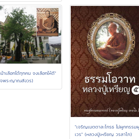
น้าเลือกได้ทุกคน จงเลือกให้ดี"
ด็จพระญาณสังวร)
"เจริญเมตตาละโกรธ ไม่ผูกกรรมผ
เวร" (หลวงปู่เหรียญ วรลาโภ)