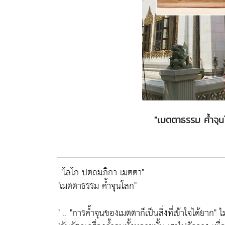
"เมตตาธรรม ค้ำจุ
"โลโก ปตฺถมฺภิกา เมตฺตา"
"เมตตาธรรม ค้ำจุนโลก"
" ..
"การค้ำจุนของเมตตาก็เป็นสิ่งที่เข้าใจได้ยาก"
ไม