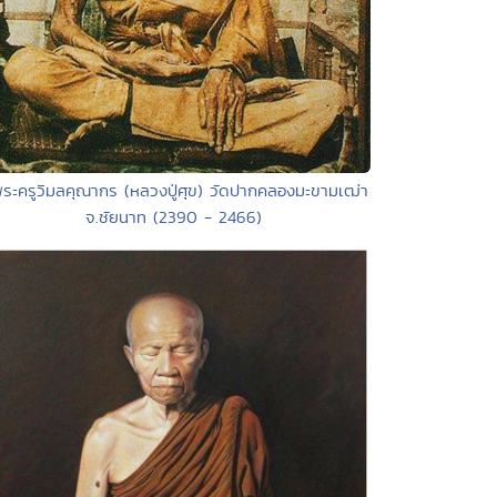
พระครูวิมลคุณากร (หลวงปู่ศุข) วัดปากคลองมะขามเฒ่า
จ.ชัยนาท (2390 - 2466)