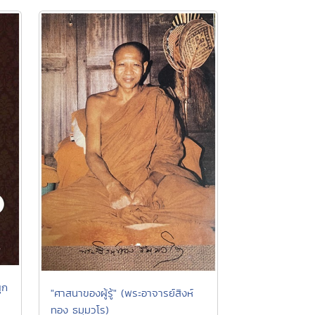
ูก
"ศาสนาของผู้รู้" (พระอาจารย์สิงห์
ทอง ธมฺมวโร)