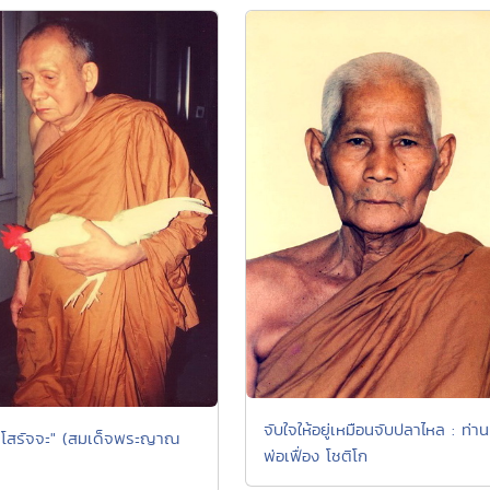
จับใจให้อยู่เหมือนจับปลาไหล : ท่าน
ิ โสรัจจะ" (สมเด็จพระญาณ
พ่อเฟื่อง โชติโก