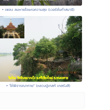
• เพลง ลมหายใจแห่งความสุข (เวอร์ชั่นทำสมาธิ)
• "ให้พิจารณากาย" (หลวงปู่เทสก์ เทสรังสี)