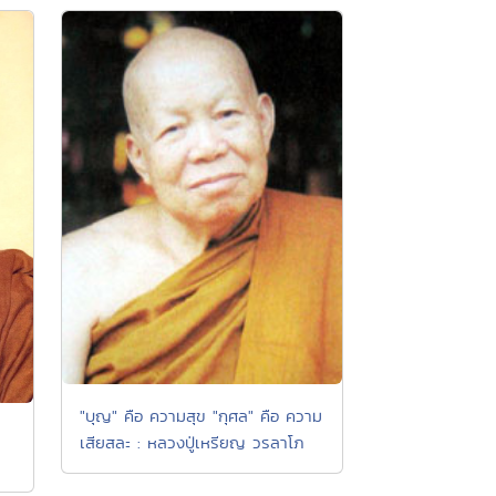
"บุญ" คือ ความสุข "กุศล" คือ ความ
เสียสละ : หลวงปู่เหรียญ วรลาโภ