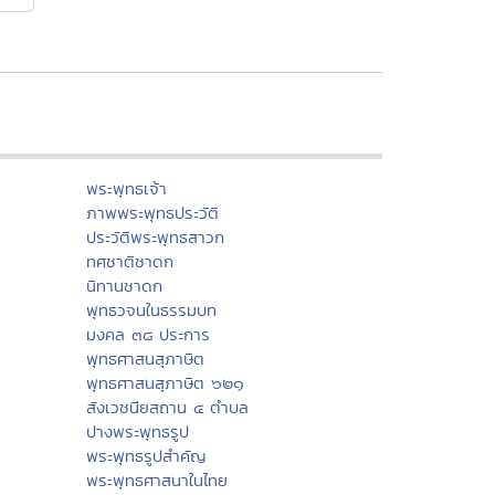
พระพุทธเจ้า
ภาพพระพุทธประวัติ
ประวัติพระพุทธสาวก
ทศชาติชาดก
นิทานชาดก
พุทธวจนในธรรมบท
มงคล ๓๘ ประการ
พุทธศาสนสุภาษิต
พุทธศาสนสุภาษิต ๖๒๑
สังเวชนียสถาน ๔ ตำบล
ปางพระพุทธรูป
พระพุทธรูปสำคัญ
พระพุทธศาสนาในไทย