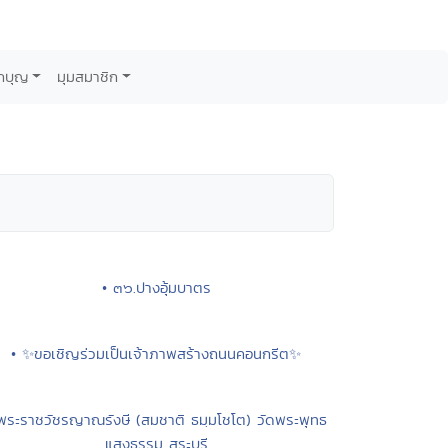
กบุญ
มุมสมาชิก
• ๓๖.ปางอุ้มบาตร
• ✨ขอเชิญร่วมเป็นเจ้าภาพสร้างถนนคอนกรีต✨
พระราชวัชรญาณรังษี (สมชาติ ธมฺมโชโต) วัดพระพุทธ
แสงธรรม สระบุรี