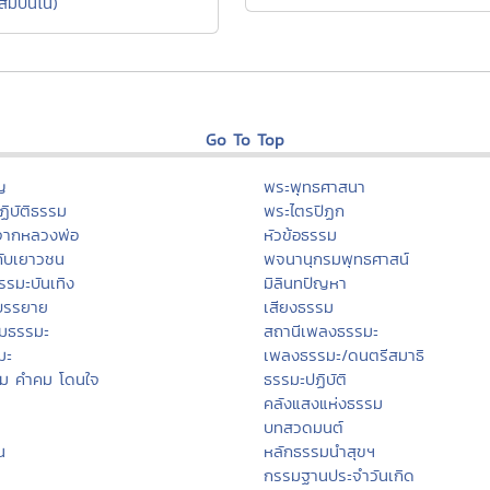
มปันโน)
Go To Top
ญ
พระพุทธศาสนา
ิบัติธรรม
พระไตรปิฏก
จากหลวงพ่อ
หัวข้อธรรม
กับเยาวชน
พจนานุกรมพุทธศาสน์
รรมะบันเทิง
มิลินทปัญหา
บรรยาย
เสียงธรรม
มธรรมะ
สถานีเพลงธรรมะ
มะ
เพลงธรรมะ/ดนตรีสมาธิ
รม คำคม โดนใจ
ธรรมะปฏิบัติ
คลังแสงแห่งธรรม
บทสวดมนต์
น
หลักธรรมนำสุขฯ
กรรมฐานประจำวันเกิด