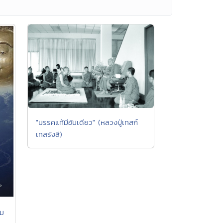
"มรรคแท้มีอันเดียว" (หลวงปู่เทสก์
เทสรังสี)
าม