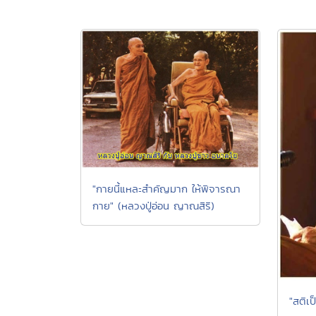
"กายนี้แหละสำคัญมาก ให้พิจารณา
กาย" (หลวงปู่อ่อน ญาณสิริ)
"สติเ