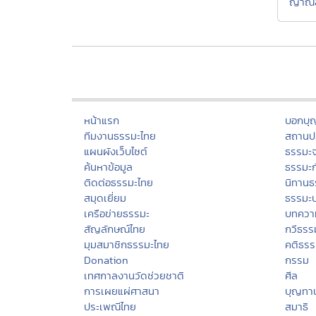
ญาณสั
หน้าแรก
บอกบุ
ทีมงานธรรมะไทย
สถานปฏ
แผนผังเว็บไซต์
ธรรมะ
ค้นหาข้อมูล
ธรรมะ
ติดต่อธรรมะไทย
นิทานธ
สมุดเยี่ยม
ธรรมะ
เครือข่ายธรรมะ
บทควา
สัญลักษณ์ไทย
กวีธรร
มุมสมาชิกธรรมะไทย
คติธร
Donation
กรรม
เทศกาลงานวัดช่วยชาติ
ศีล
การเผยแผ่ศาสนา
บุญทา
ประเพณีไทย
สมาธิ