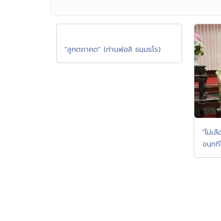
"ลูกตถาคต" (ท่านพ่อลี ธมฺมธโร)
"ไม่เล
จนฺทที