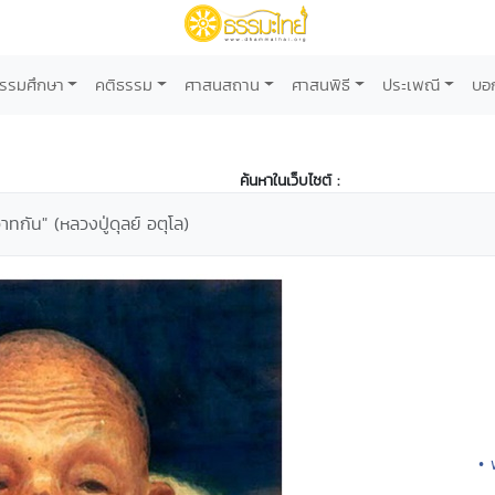
รรมศึกษา
คติธรรม
ศาสนสถาน
ศาสนพิธี
ประเพณี
บอ
ค้นหาในเว็บไซต์ :
ิวาทกัน" (หลวงปู่ดุลย์ อตุโล)
• 