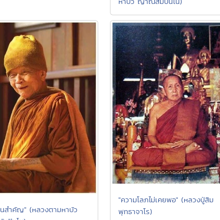
หาบัว ญาณสัมปันโน)
"ความโลภไม่เคยพอ" (หลวงปู่สิม
ป็นสำคัญ" (หลวงตามหาบัว
พุทธาจาโร)