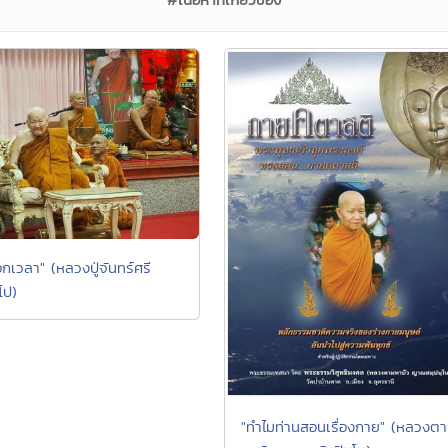
ือกเวลา" (หลวงปู่จันทร์ศรี
โป)
"ทำไมท่านสอนเรื่องกาย" (หลวงต