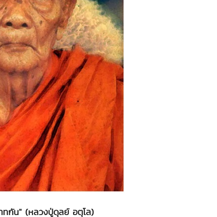
วาทกัน" (หลวงปู่ดุลย์ อตุโล)