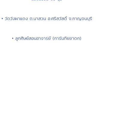
• วัดวังผาแดง ต.นาสวน อ.ศรีสวัสดิ์ จ.กาญจนบุรี
• ลูกศิษย์สอนอาจารย์ (การันทิยชาดก)