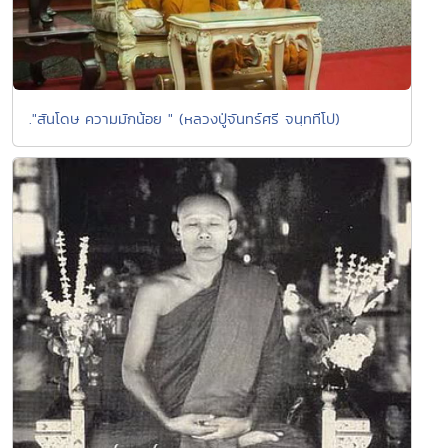
."สันโดษ ความมักน้อย " (หลวงปู่จันทร์ศรี จนฺททีโป)