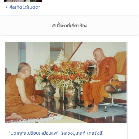
• ศีลเกิดแต่เมตตา
#เนื้อหาที่เกี่ยวข้อง
"บุญกุศลเปรียบเหมือนแพ" (หลวงปู่เทสก์ เทสรังสี)