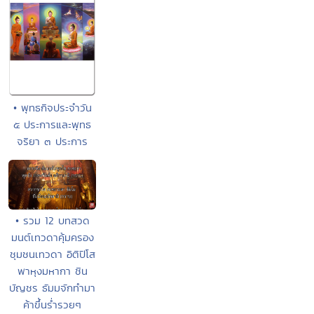
• พุทธกิจประจำวัน
๕ ประการและพุทธ
จริยา ๓ ประการ
• รวม 12 บทสวด
มนต์เทวดาคุ้มครอง
ชุมชนเทวดา อิติปิโส
พาหุงมหากา ชิน
บัญชร ธัมมจักทำมา
ค้าขึ้นร่ำรวยๆ