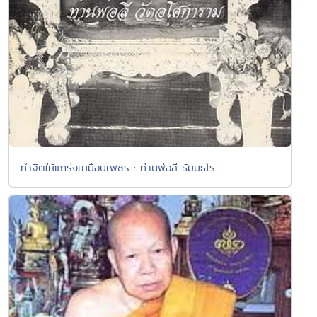
ทำจิตให้แกร่งเหมือนเพชร : ท่านพ่อลี ธัมมธโร