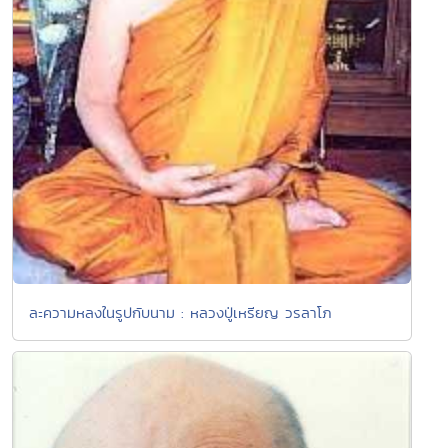
ละความหลงในรูปกับนาม : หลวงปู่เหรียญ วรลาโภ