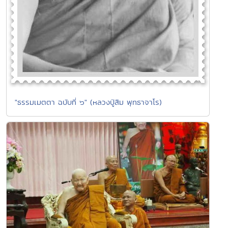
"ธรรมเมตตา ฉบับที่ ๖" (หลวงปู่สิม พุทธาจาโร)