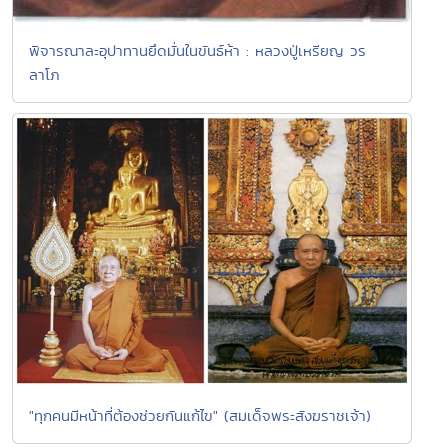
พิจารณาละอุปาทานยึดมั่นในขันธ์ห้า : หลวงปู่เหรียญ วร
ลาโภ
"ทุกคนมีหน้าที่ต้องช่วยกันแก้ไข" (สมเด็จพระสังฆราชเจ้า)