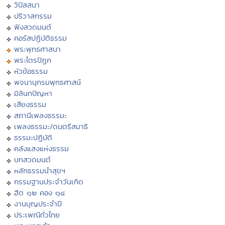
วิปัสสนา
ปริวาสกรรม
ฟังสวดมนต์
คอร์สปฏิบัติธรรม
พระพุทธศาสนา
พระไตรปิฏก
หัวข้อธรรม
พจนานุกรมพุทธศาสน์
มิลินทปัญหา
เสียงธรรม
สถานีเพลงธรรมะ
เพลงธรรมะ/ดนตรีสมาธิ
ธรรมะปฏิบัติ
คลังแสงแห่งธรรม
บทสวดมนต์
หลักธรรมนำสุขฯ
กรรมฐานประจำวันเกิด
ฮีต ๑๒ คอง ๑๔
งานบุญประจำปี
ประเพณีทั่วไทย