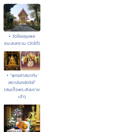
• วัดไชยชุมพล
ชนะสงคราม (วัดใต้)
• "พุทธศาสนากับ
สถาบันกษัตริย์"
(สมเด็จพระสังฆราช
เจ้า)