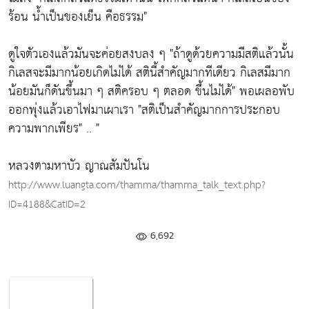
ร้อน น้ำเป็นของเย็น คือธรรม"
ดูใจตัวเองแล้วมันจะค่อยสงบลง ๆ
"ถ้าดูด้วยความมีสติแล้วนั้น
กิเลสจะมีมากน้อยเกิดไม่ได้ สตินี้สำคัญมากทีเดียว กิเลสมีมาก
น้อยมันก็ดันขึ้นมา ๆ สติครอบ ๆ ตลอด ขึ้นไม่ได้"
พอเผลอพับ
ออกพุ่งแล้วเอาไฟมาเผาเรา
"สติเป็นสำคัญมากการประกอบ
ความพากเพียร"
.. "
หลวงตามหาบัว ญาณสัมปันโน
http://www.luangta.com/thamma/thamma_talk_text.php?
ID=4188&CatID=2
6,692