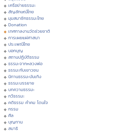
เครือข่ายธรรมะ
สัญลักษณ์ไทย
มุมสมาชิกธรรมะไทย
Donation
เทศกาลงานวัดช่วยชาติ
การเผยแผ่ศาสนา
ประเพณีไทย
บอกบุญ
สถานปฏิบัติธรรม
ธรรมะจากหลวงพ่อ
ธรรมะกับเยาวชน
นิทานธรรมะบันเทิง
ธรรมะบรรยาย
บทความธรรมะ
กวีธรรมะ
คติธรรม คำคม โดนใจ
กรรม
ศีล
บุญทาน
สมาธิ