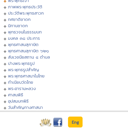
พระพุทธเจ้า
ภาพพระพุทธประวัติ
ประวัติพระพุทธสาวก
ทศชาติชาดก
นิทานชาดก
พุทธวจนในธรรมบท
มงคล ๓๘ ประการ
พุทธศาสนสุภาษิต
พุทธศาสนสุภาษิต ๖๒๑
สังเวชนียสถาน ๔ ตำบล
ปางพระพุทธรูป
พระพุทธรูปสำคัญ
พระพุทธศาสนาในไทย
ทำเนียบวัดไทย
พระอารามหลวง
ศาสนพิธี
อุปสมบทพิธี
วันสำคัญทางศาสนา
Eng