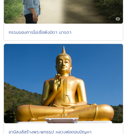
กรรมของการไม่เชื่อฟังบิดา มารดา
อานิสงส์สร้างพระพุทธรูป หลวงพ่อตอบปัญหา