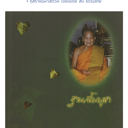
• กุสราชมหาสัตว์๓ เขียนโดย สืบ ธรรมไทย