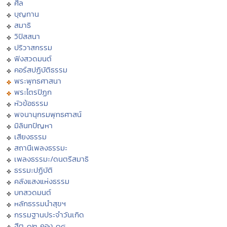
ศีล
บุญทาน
สมาธิ
วิปัสสนา
ปริวาสกรรม
ฟังสวดมนต์
คอร์สปฏิบัติธรรม
พระพุทธศาสนา
พระไตรปิฏก
หัวข้อธรรม
พจนานุกรมพุทธศาสน์
มิลินทปัญหา
เสียงธรรม
สถานีเพลงธรรมะ
เพลงธรรมะ/ดนตรีสมาธิ
ธรรมะปฏิบัติ
คลังแสงแห่งธรรม
บทสวดมนต์
หลักธรรมนำสุขฯ
กรรมฐานประจำวันเกิด
ฮีต ๑๒ คอง ๑๔