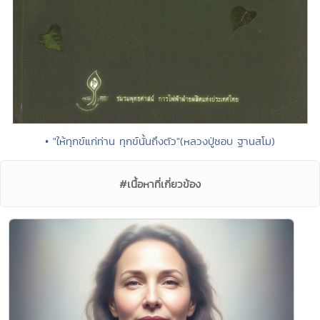
• "ให้ทุกข์แก่ท่าน ทุกข์นั้นถึงตัว"(หลวงปู่ชอบ ฐานสโม)
#เนื้อหาที่เกี่ยวข้อง