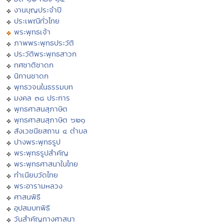
งานบุญประจำปี
ประเพณีทั่วไทย
พระพุทธเจ้า
ภาพพระพุทธประวัติ
ประวัติพระพุทธสาวก
ทศชาติชาดก
นิทานชาดก
พุทธวจนในธรรมบท
มงคล ๓๘ ประการ
พุทธศาสนสุภาษิต
พุทธศาสนสุภาษิต ๖๒๑
สังเวชนียสถาน ๔ ตำบล
ปางพระพุทธรูป
พระพุทธรูปสำคัญ
พระพุทธศาสนาในไทย
ทำเนียบวัดไทย
พระอารามหลวง
ศาสนพิธี
อุปสมบทพิธี
วันสำคัญทางศาสนา