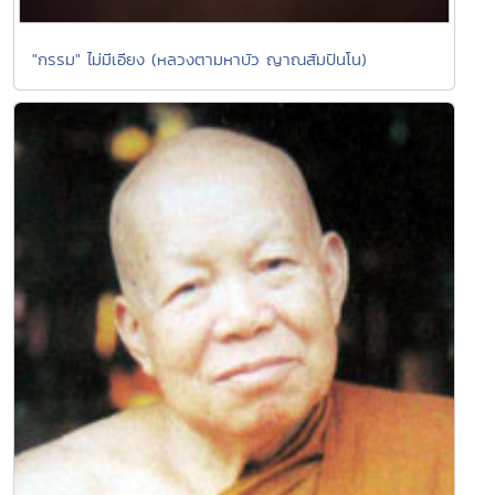
"กรรม" ไม่มีเอียง (หลวงตามหาบัว ญาณสัมปันโน)