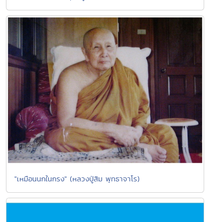
"เหมือนนกในกรง" (หลวงปู่สิม พุทธาจาโร)