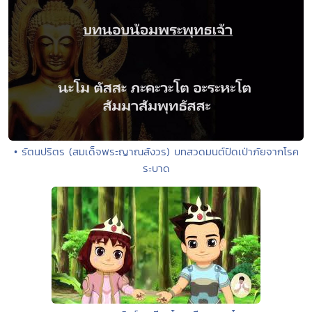
• รัตนปริตร (สมเด็จพระญาณสังวร) บทสวดมนต์ปัดเป่าภัยจากโรค
ระบาด