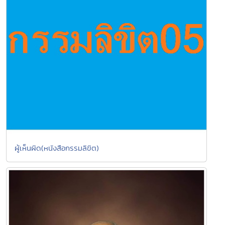
ผู้เห็นผิด(หนังสือกรรมลิขิต)