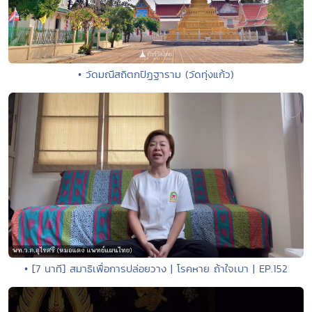
• วัดมณีสถิตกปิฏฐาราม (วัดทุ่งแก้ว)
• [7 นาที] สมาธิเพื่อการปล่อยวาง | โรคหาย ถ้าใจเบา | EP.152