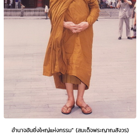
อำนาจอันยิ่งใหญ่แห่งกรรม" (สมเด็จพระญาณสังวร)