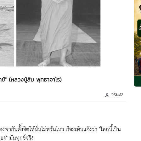
ทุกข์" (หลวงปู่สิม พุทธาจาโร)
วิริยะ12
งพากันตั้งจิตให้มั่นไม่หวั่นไหว ก็จะเห็นแจ้งว่า
"โลกนี้เป็น
เอง"
มันทุกข์จริง