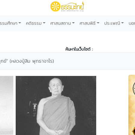
รรมศึกษา
คติธรรม
ศาสนสถาน
ศาสนพิธี
ประเพณี
บอ
ค้นหาในเว็บไซต์ :
งทุกข์" (หลวงปู่สิม พุทธาจาโร)