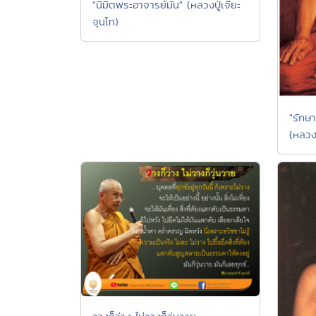
"นิมิตพระอาจารย์มั่น" (หลวงปู่เจี๊ยะ
จุนโท)
"รักษ
(หลวง