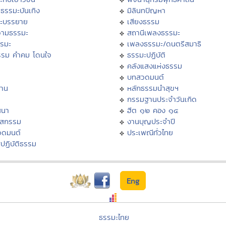
ธรรมะบันเทิง
มิลินทปัญหา
ะบรรยาย
เสียงธรรม
ามธรรมะ
สถานีเพลงธรรมะ
รรมะ
เพลงธรรมะ/ดนตรีสมาธิ
รรม คำคม โดนใจ
ธรรมะปฏิบัติ
ม
คลังแสงแห่งธรรม
บทสวดมนต์
าน
หลักธรรมนำสุขฯ
กรรมฐานประจำวันเกิด
สนา
ฮีต ๑๒ คอง ๑๔
าสกรรม
งานบุญประจำปี
วดมนต์
ประเพณีทั่วไทย
ปฏิบัติธรรม
Eng
ธรรมะไทย