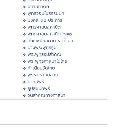
นิทานชาดก
พุทธวจนในธรรมบท
มงคล ๓๘ ประการ
พุทธศาสนสุภาษิต
พุทธศาสนสุภาษิต ๖๒๑
สังเวชนียสถาน ๔ ตำบล
ปางพระพุทธรูป
พระพุทธรูปสำคัญ
พระพุทธศาสนาในไทย
ทำเนียบวัดไทย
พระอารามหลวง
ศาสนพิธี
อุปสมบทพิธี
วันสำคัญทางศาสนา