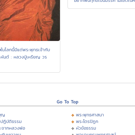
"อยากพ้นทุกข์เป็นมรรค ไม่ใช่ตัณห
ศษในโลกนี้มีแต่พระพุทธเจ้ากับ
หันต์ : หลวงปู่เหรียญ วร
Go To Top
บุญ
พระพุทธศาสนา
ปฏิบัติธรรม
พระไตรปิฏก
ะจากหลวงพ่อ
หัวข้อธรรม
ะกับเยาวชน
พจนานุกรมพุทธศาสน์