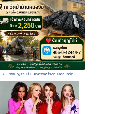
• ✨ขอเชิญร่วมเป็นเจ้าภาพสร้างถนนคอนกรีต✨