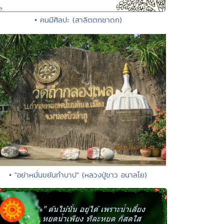
• คนมีศิลปะ (สาลิตตกชาดก)
• "อย่าหมั่นขยันทำบาป" (หลวงปู่ขาว อนาลโย)