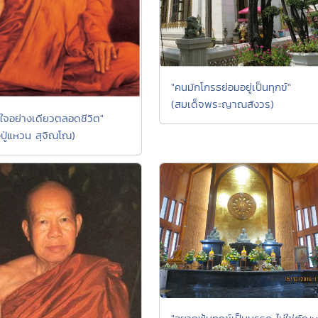
"คนมักโกรธย่อมอยู่เป็นทุกข์"
(สมเด็จพระญาณสังวร)
าใจอย่างเดียวตลอดชีวิต"
ปู่แหวน สุจิณฺโณ)