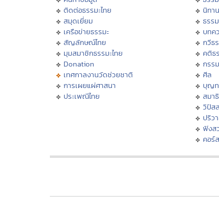
ติดต่อธรรมะไทย
นิทาน
สมุดเยี่ยม
ธรรม
เครือข่ายธรรมะ
บทคว
สัญลักษณ์ไทย
กวีธ
มุมสมาชิกธรรมะไทย
คติธ
Donation
กรร
เทศกาลงานวัดช่วยชาติ
ศีล
การเผยแผ่ศาสนา
บุญท
ประเพณีไทย
สมาธิ
วิปัส
ปริว
ฟังส
คอร์ส