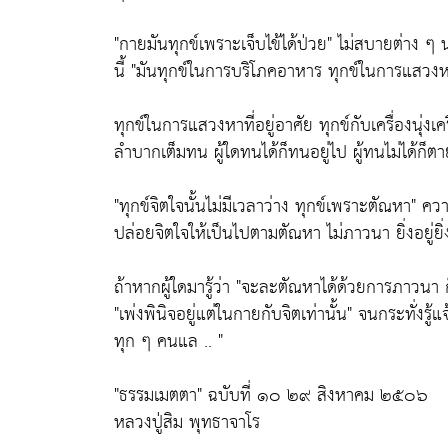
"กายมันทุกข์เพราะเจ็บไข้ได้ป่วย"
ไม่สบายต่าง ๆ นานา
นี้
"มันทุกข์ในการบริโภคอาหาร ทุกข์ในการแสวง
ทุกข์ในการแสวงหาที่อยู่อาศัย ทุกข์กับเครื่องนุ่
ลำบากเต็มทน ผู้ใดทนได้ก็ทนอยู่ไป ผู้ทนไม่ได้ก็ต
"ทุกข์จิตใจนั้นไม่มีเวลาว่าง ทุกข์เพราะตัณหา"
ความ
ปล่อยจิตใจให้เป็นไปตามตัณหา ไม่ภาวนา ยิ่งอยู่ยิ่ง
ถ้าหากผู้ใดมารู้ว่า
"จะละตัณหาได้ด้วยการภาวนา ก็ให้
"เพ่งพินิจอยู่แต่ในกายกับจิตเท่านั้น"
จนกระทั่งรู้แ
ทุก ๆ คนแล .. "
"ธรรมเมตตา"
ฉบับที่ ๑๐ ๒๙ สิงหาคม ๒๕๐๖
หลวงปู่สิม พุทธาจาโร