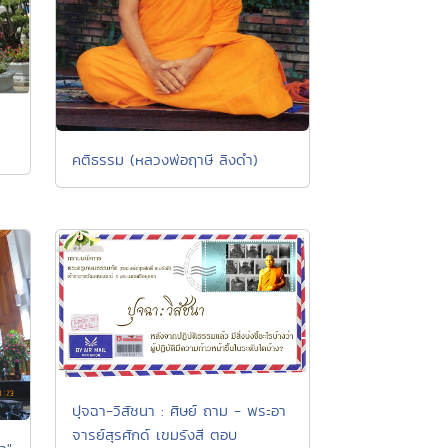
คติธรรม (หลวงพ่อฤาษี ลิงดำ)
ปุจฉา-วิสัชนา : ศิษย์ ถาม - พระอา
จารย์สุรศักด์ เขมรังสี ตอบ