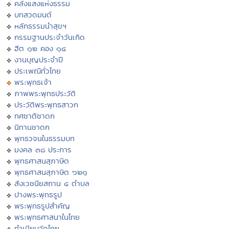
คลังแสงแห่งธรรม
บทสวดมนต์
หลักธรรมนำสุขฯ
กรรมฐานประจำวันเกิด
ฮีต ๑๒ คอง ๑๔
งานบุญประจำปี
ประเพณีทั่วไทย
พระพุทธเจ้า
ภาพพระพุทธประวัติ
ประวัติพระพุทธสาวก
ทศชาติชาดก
นิทานชาดก
พุทธวจนในธรรมบท
มงคล ๓๘ ประการ
พุทธศาสนสุภาษิต
พุทธศาสนสุภาษิต ๖๒๑
สังเวชนียสถาน ๔ ตำบล
ปางพระพุทธรูป
พระพุทธรูปสำคัญ
พระพุทธศาสนาในไทย
ทำเนียบวัดไทย