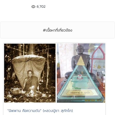
6,702
#เนื้อหาที่เกี่ยวข้อง
"นิพพาน คือความดับ" (หลวงปู่ชา สุภัทโท)