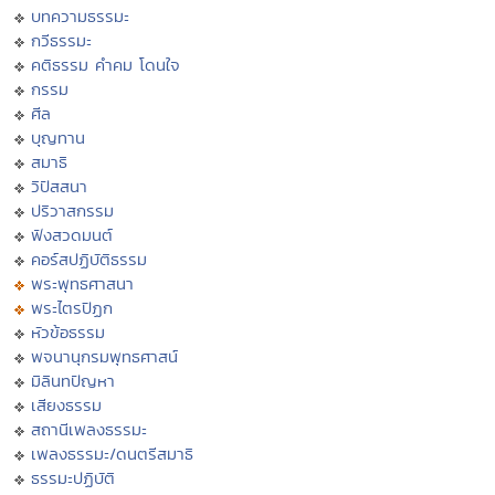
บทความธรรมะ
กวีธรรมะ
คติธรรม คำคม โดนใจ
กรรม
ศีล
บุญทาน
สมาธิ
วิปัสสนา
ปริวาสกรรม
ฟังสวดมนต์
คอร์สปฏิบัติธรรม
พระพุทธศาสนา
พระไตรปิฏก
หัวข้อธรรม
พจนานุกรมพุทธศาสน์
มิลินทปัญหา
เสียงธรรม
สถานีเพลงธรรมะ
เพลงธรรมะ/ดนตรีสมาธิ
ธรรมะปฏิบัติ