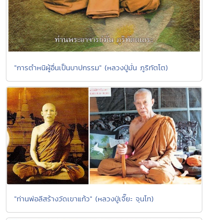
"การตำหนิผู้อื่นเป็นบาปกรรม" (หลวงปู่มั่น ภูริทัตโต)
"ท่านพ่อลีสร้างวัดเขาแก้ว" (หลวงปู่เจี๊ยะ จุนโท)