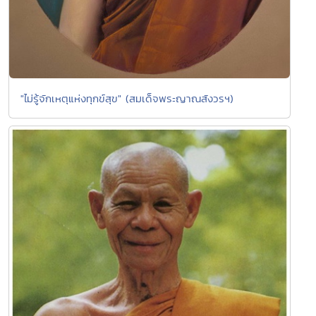
"ไม่รู้จักเหตุแห่งทุกข์สุข" (สมเด็จพระญาณสังวรฯ)