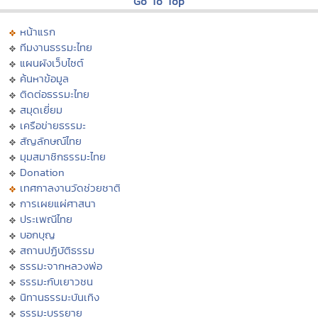
Go To Top
หน้าแรก
ทีมงานธรรมะไทย
แผนผังเว็บไซต์
ค้นหาข้อมูล
ติดต่อธรรมะไทย
สมุดเยี่ยม
เครือข่ายธรรมะ
สัญลักษณ์ไทย
มุมสมาชิกธรรมะไทย
Donation
เทศกาลงานวัดช่วยชาติ
การเผยแผ่ศาสนา
ประเพณีไทย
บอกบุญ
สถานปฏิบัติธรรม
ธรรมะจากหลวงพ่อ
ธรรมะกับเยาวชน
นิทานธรรมะบันเทิง
ธรรมะบรรยาย