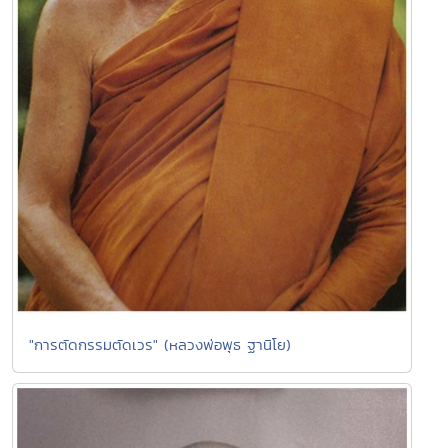
"การตัดกรรมตัดเวร" (หลวงพ่อพุธ ฐานิโย)