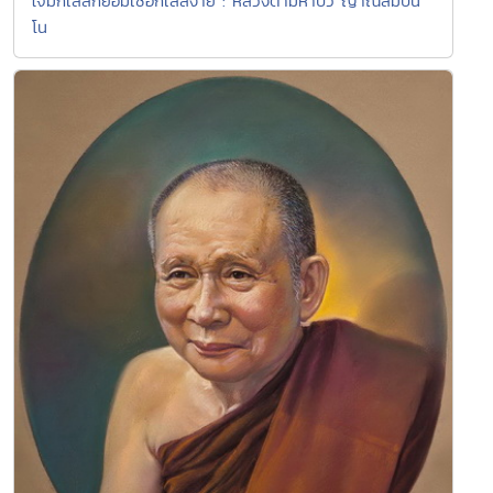
ใจมีกิเลสก็ย่อมเชื่อกิเลสง่าย : หลวงตามหาบัว ญาณสัมปัน
โน