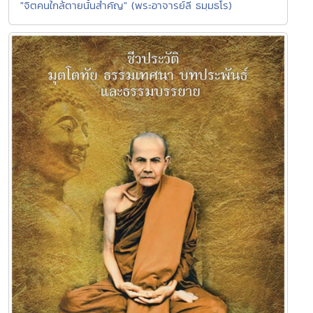
"จิตคนใกล้ตายนั้นสำคัญ" (พระอาจารย์ลี ธมฺมธโร)