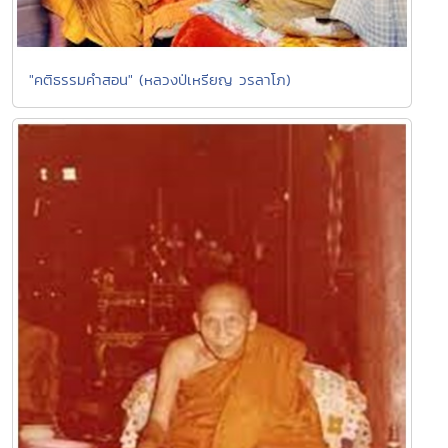
"คติธรรมคำสอน" (หลวงป่เหรียญ วรลาโภ)