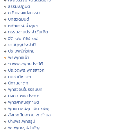
ธรรมะปฏิบัติ
คลังแสงแห่งธรรม
บทสวดมนต์
หลักธรรมนำสุขฯ
กรรมฐานประจำวันเกิด
ฮีต ๑๒ คอง ๑๔
งานบุญประจำปี
ประเพณีทั่วไทย
พระพุทธเจ้า
ภาพพระพุทธประวัติ
ประวัติพระพุทธสาวก
ทศชาติชาดก
นิทานชาดก
พุทธวจนในธรรมบท
มงคล ๓๘ ประการ
พุทธศาสนสุภาษิต
พุทธศาสนสุภาษิต ๖๒๑
สังเวชนียสถาน ๔ ตำบล
ปางพระพุทธรูป
พระพุทธรูปสำคัญ