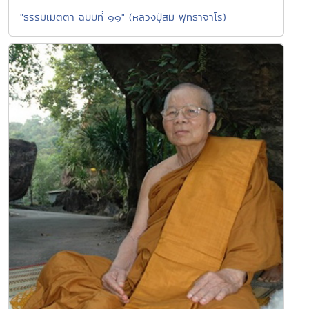
"ธรรมเมตตา ฉบับที่ ๑๑" (หลวงปู่สิม พุทธาจาโร)