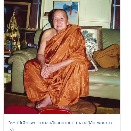
"๐๖ ให้เพียรพยายามจนสิ้นลมหายใจ" (หลวงปู่สิม พุทธาจา
โร)