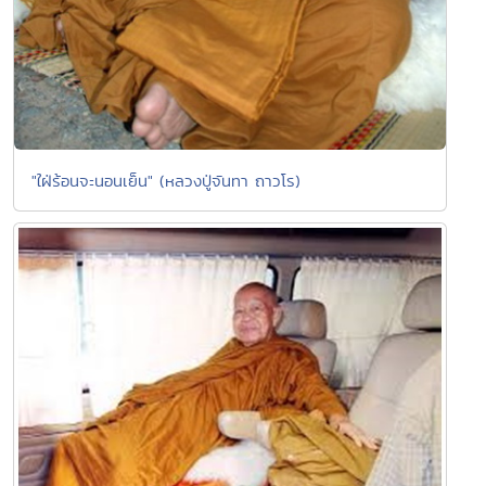
"ใฝ่ร้อนจะนอนเย็น" (หลวงปู่จันทา ถาวโร)