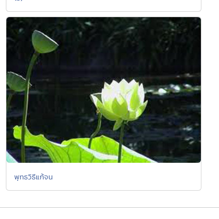
พุทธวิธีแก้จน