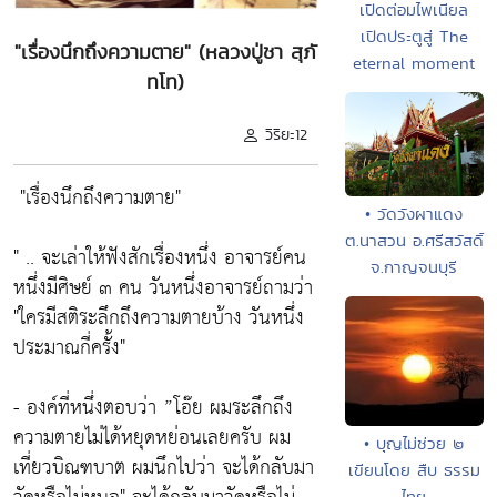
เปิดต่อมไพเนียล
เปิดประตูสู่ The
"เรื่องนึกถึงความตาย" (หลวงปู่ชา สุภั
eternal moment
ทโท)
วิริยะ12
"เรื่องนึกถึงความตาย"
• วัดวังผาแดง
ต.นาสวน อ.ศรีสวัสดิ์
" .. จะเล่าให้ฟังสักเรื่องหนึ่ง อาจารย์คน
จ.กาญจนบุรี
หนึ่งมีศิษย์ ๓ คน วันหนึ่งอาจารย์ถามว่า
"ใครมีสติระลึกถึงความตายบ้าง วันหนึ่ง
ประมาณกี่ครั้ง"
- องค์ที่หนึ่งตอบว่า
”โอ๊ย ผมระลึกถึง
ความตายไม่ได้หยุดหย่อนเลยครับ ผม
• บุญไม่ช่วย ๒
เที่ยวบิณฑบาต ผมนึกไปว่า จะได้กลับมา
เขียนโดย สืบ ธรรม
ไทย