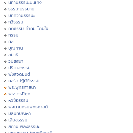
นิทานธรรมะบันเทิง
ธรรมะบรรยาย
บทความธรรมะ
กวีธรรมะ
คติธรรม คำคม โดนใจ
กรรม
ศีล
บุญทาน
สมาธิ
วิปัสสนา
ปริวาสกรรม
ฟังสวดมนต์
คอร์สปฏิบัติธรรม
พระพุทธศาสนา
พระไตรปิฏก
หัวข้อธรรม
พจนานุกรมพุทธศาสน์
มิลินทปัญหา
เสียงธรรม
สถานีเพลงธรรมะ
เพลงธรรมะ/ดนตรีสมาธิ