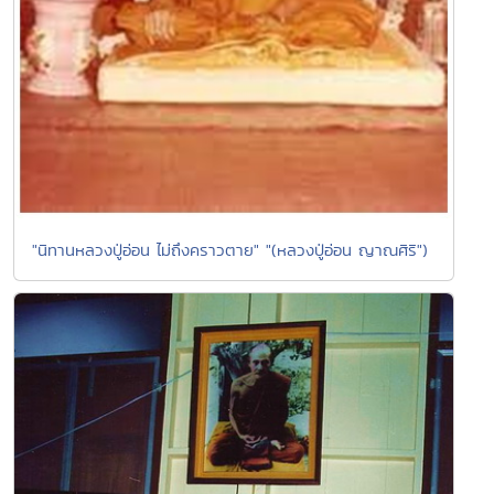
"นิทานหลวงปู่อ่อน ไม่ถึงคราวตาย" "(หลวงปู่อ่อน ญาณศิริ")