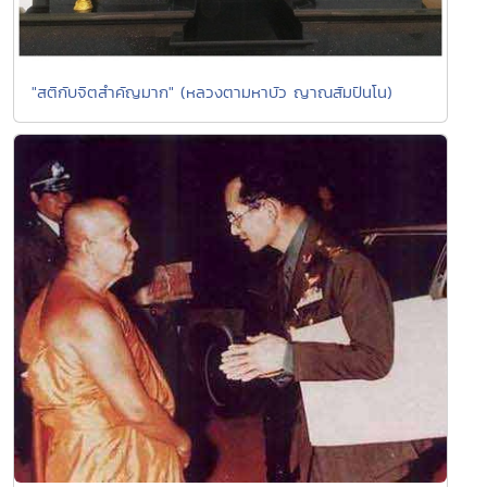
"สติกับจิตสำคัญมาก" (หลวงตามหาบัว ญาณสัมปันโน)