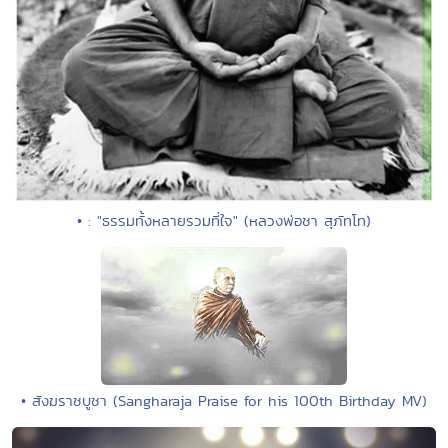
• : "ธรรมทั้งหลายรวมที่ใจ" (หลวงพ่อชา สุภัทโท)
• สังฆราชบูชา (Sangharaja Praise for his 100th Birthday MV)