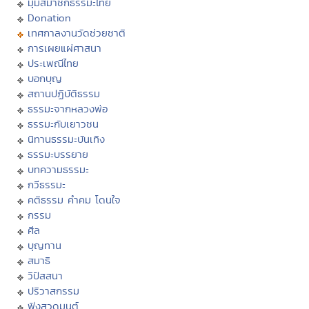
มุมสมาชิกธรรมะไทย
Donation
เทศกาลงานวัดช่วยชาติ
การเผยแผ่ศาสนา
ประเพณีไทย
บอกบุญ
สถานปฏิบัติธรรม
ธรรมะจากหลวงพ่อ
ธรรมะกับเยาวชน
นิทานธรรมะบันเทิง
ธรรมะบรรยาย
บทความธรรมะ
กวีธรรมะ
คติธรรม คำคม โดนใจ
กรรม
ศีล
บุญทาน
สมาธิ
วิปัสสนา
ปริวาสกรรม
ฟังสวดมนต์