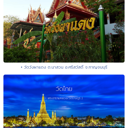
• วัดวังผาแดง ต.นาสวน อ.ศรีสวัสดิ์ จ.กาญจนบุรี