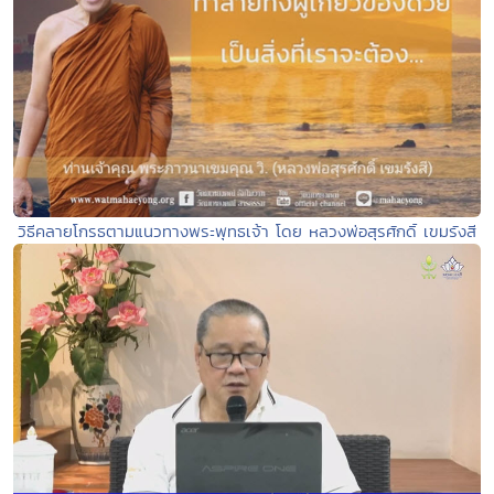
วิธีคลายโกรธตามแนวทางพระพุทธเจ้า โดย หลวงพ่อสุรศักดิ์ เขมรังสี