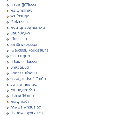
คอร์สปฏิบัติธรรม
พระพุทธศาสนา
พระไตรปิฏก
หัวข้อธรรม
พจนานุกรมพุทธศาสน์
มิลินทปัญหา
เสียงธรรม
สถานีเพลงธรรมะ
เพลงธรรมะ/ดนตรีสมาธิ
ธรรมะปฏิบัติ
คลังแสงแห่งธรรม
บทสวดมนต์
หลักธรรมนำสุขฯ
กรรมฐานประจำวันเกิด
ฮีต ๑๒ คอง ๑๔
งานบุญประจำปี
ประเพณีทั่วไทย
พระพุทธเจ้า
ภาพพระพุทธประวัติ
ประวัติพระพุทธสาวก