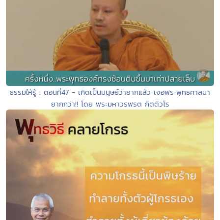
ธรรมให้รู้ : ตอนที่47 - เกิดเป็นมนุษย์ว่ายากแล้ว เจอพระพุทธศาสนา
ยากกว่า!! โดย พระมหาวรพรต กิตติวโร