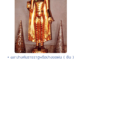
• ๔๙.ปางคันธารราฐหรือปางขอฝน ( ยืน )