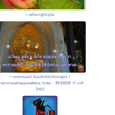
• อดีตมาสู่ปัจจุบัน
• บทสวดมนต์ ธัมมจักกัปปวัตตนสูตร |
hammacakkappavattana Sutta - 转法轮经 17 นาที
[HD]