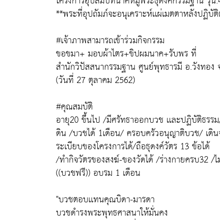
โครงการอุปสมบทนาคหมู่พระธุดงค์กรรมฐาน รุ่น.
**พระที่อุปถัมภ์จะอนุเคราะห์เเผ่เมตตาหลังปฏิบั
#เจ้าภาพสามารถเข้าร่วมกิจกรรม
ขอขมา+ มอบผ้าไตร+ขิปผมนาค+รับพร ที่
สำนักวิปัสสนากรรมฐาน ศูนย์พุทธารมี อ.วังทอง 
(วันที่ 27 ตุลาคม 2562)
#คุณสมบัติ
อายุ20 ขึ้นไป /มีศรัทธาออกบวช เเละปฏิบัติธรรม/ 
ดิน /บวชได้ 1เดือน/ ครอบครัวอนุญาติบวช/ เดินจ
ระเบียบของโครงการได้/ถือธุดงค์วัตร 13 ข้อได้
/ทำกิจวัตรของสงฆ์-ของวัดได้ /ร่างกายครบ32 /ไม
((บวชฟรี)) อบรม 1 เดือน
"บวชตอบเเทนคุณบิดา-มารดา
บวชดำรงพระพุทธศาสนาให้มั่นคง