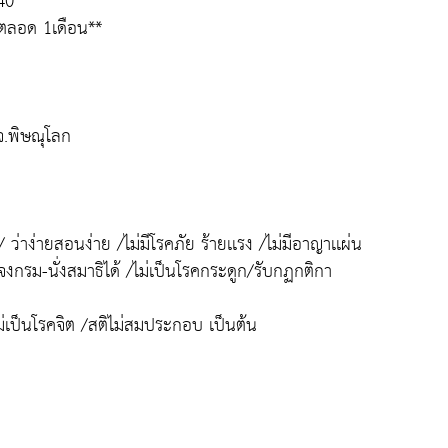
40
ติตลอด 1เดือน**
จ.พิษณุโลก
ว่าง่ายสอนง่าย /ไม่มีโรคภัย ร้ายเเรง /ไม่มีอาญาเเผ่น
งกรม-นั่งสมาธิได้ /ไม่เป็นโรคกระดูก/รับกฏกติกา
่เป็นโรคจิต /สติไม่สมประกอบ เป็นต้น