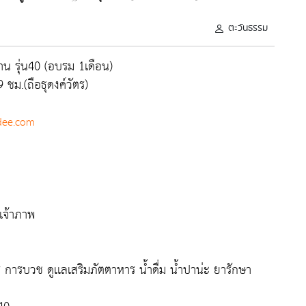
ตะวันธรรม
น รุ่น40 (อบรม 1เดือน)
 ชม.(ถือธุดงค์วัตร)
ee.com
เจ้าภาพ
ร การบวช ดูเเลเสริมภัตตาหาร น้ำดื่ม น้ำปาน่ะ ยารักษา