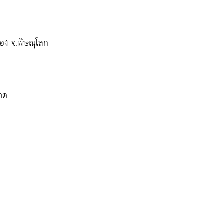
ทอง จ.พิษณุโลก
ราด