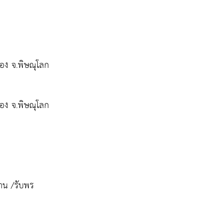
ทอง จ.พิษณุโลก
ทอง จ.พิษณุโลก
าน /รับพร