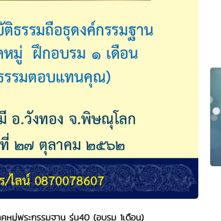
คหมู่พระกรรมฐาน รุ่น40 (อบรม 1เดือน)