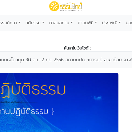
รรมศึกษา
คติธรรม
ศาสนสถาน
ศาสนพิธี
ประเพณี
บอ
ค้นหาในเว็บไซต์ :
แบบเจโตวิมุติ 30 สค.-2 กย. 2556 สถาบันปัณฑิตารมย์ อ.เขาย้อย จ.เพ