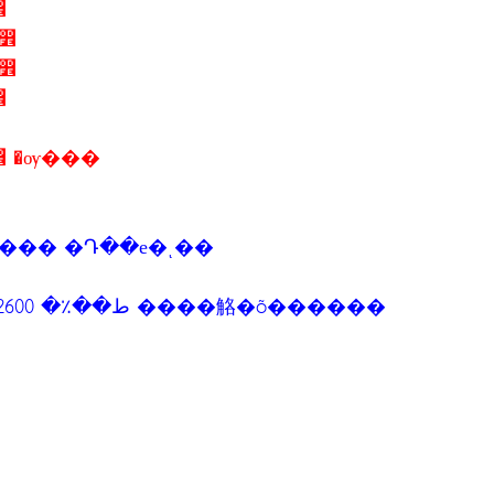
����� ��ا෾
8 ��. 2556 �ѳ�Ե����� ��ا෾
5 ��. 2556 �ѳ�Ե����� ��ا෾
����� ��ا෾
0 ��. 2556 �ѳ�Ե����� ��ا෾ �ѹ���
��� �Դ��е�ͺ��
��������ح����ն����繾ط��٪� 2600 ����觡�õ������