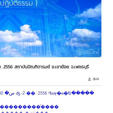
. 2556 สถาบันปัณฑิตารมย์ อ.เขาย้อย จ.เพชรบุรี
สุมล
���������ͧ����