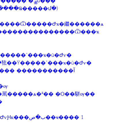
������ �.ྪú���
54 (����Ҩ�����մ�)
˵���觺ح �źح��������Ѿ�����Ժҡ�繼������ѧ
�ҧ�����ѹ���˵ء�͹�֧���������������Ѿ���ҡ
͡�û�ԺѵԸ������¤����آ㹸�����ʹ���ҡ�û�Ժѵ�
������ມ��㹡��Ÿ�����ʹ���ҡ�û�Ժѵ�
���� �����������آ
�ѹ
�駡�����ѧ�ª�� �Ѻ��駢ѹ��
�
��ҹ���� 1