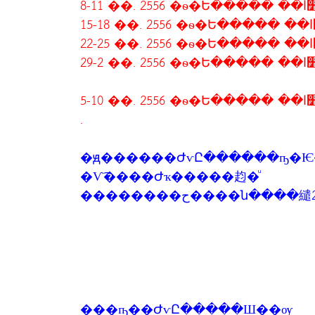
8-11 ��. 2556 �ѳ�Ե
15-1
22-2
29-2 ��. 2556 �ѳ�Ե
5-1
.
�ԭ������ԺѵԸ������ҧ�Ѥ
�Ѵ͡����Ժҡ�����赹�ͧ
���ҧ��ԺѵԸ�����Ш��ѹ