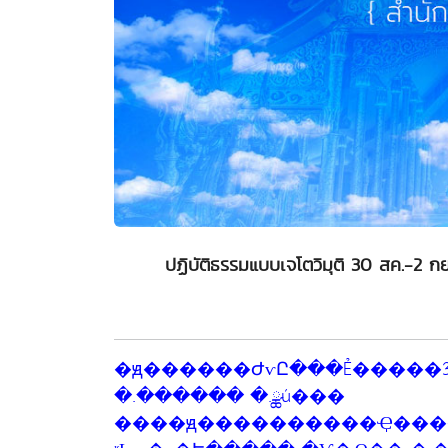
ปฏิบัติธรรมแบบเจโตวิมุติ 30 สค.-2 กย
�ԭ������ԺѵԸ���Ẻ�����ص� 30 ʤ.-2 ��. 2556 ʶҺѹ�ѳ�Ե�����
�.������ �.ྪú���
����ԭ����������Ҿ���