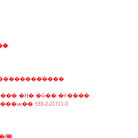
�ح��ѱ��
��������ͧ����
��� �Ң� �ŵ�� �ѷ����
� �Ţ���ѭ�� 533-2-21711-0
2-5 �ԧ�Ҥ� 2556 �ѳ�Ե����� ��ا෾