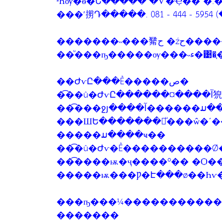
ʶҺѹ�ѳ�Ե����� �Ѵ�Ҿ�� �.
���ʹ㨵Դ�����. 081 - 444 - 59
�������
��ͧ��
��ԺѵԸ���Ẻ�����ص�
��
��͡���ջյ����آ
���ШԵ�������㹡ͧ���ŵ�ʹ
�����ມ����ҹ��
��͡�û�Ժѵ�Ẻ����������Ǿ
��͡����ѭ�ҷ����º�� �Ѻ�
�����ѭ���Ƿ�Է���ø��Һѵ
���ҧ���¼�����������ԺѵԨк���ب�ص
�������