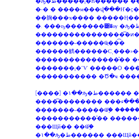
�ԡ�ط�����¡�Һ������ �������ͧ������ԭ 㺻�д�����
�-� � ����м���վ���Ҥ�ç
��躹���ҡ���� �����Ң��
�. ���ҧ�������͹�ѹ �ԡ�ط������ ��觷
����������������͡�ͷ
�������˵�����Ҩ֧���͡
������觹������Сͺ���»�
���������������ͧ�� �
�������¡�˹Ѵ �����Ѻ ��
[����] �١��ԡ
�������˵�����Ҩ֧�͡ ����
�����������ͧ�� �������
���Щй�� ��Ҩ֧�͡
�١��ԡ�ط������ ���Щй������