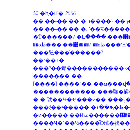
30 �ԧ�Ҥ� 2556
��.��-��.�� �. ŧ����¹ �
��.��-��.�� �. ʹ��Ҹ���
�Ť������? �Է����ʵ���͹����? 
��оط���ʹ��͹���
���㹡���ͤ������?
��ʻ��ٵ�
���º��觷�����������ҡ�
������� ��
[����] ����˹�� ��м���վ
������ͧ������ ���駹�鹾
�-� 㺴��½�Ҿ���ѵ�� ���ǵ������
���ǵ��ʶ����� �١��ԡ�ط������
�ͷ�����¨��Ӥѭ������͹���
����Ҷ�ʹ��½����͡Ѻ㺷�躹�� 