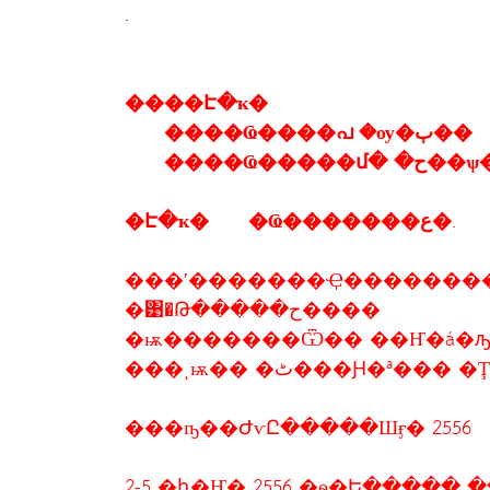
.
����Է�ҡ�
����Ҩ����പ �ѹ�ٻ��
����Ҩ�����մ� 
�Է�ҡ� �Ҩ�������ع�.
���ʹ�������Ҿ�������
�͹�Թ�����ح����
�ѭ�������Ѿ�� ��Ҥ�á�ԡ
���ͺѭ�� �ٹ���Ԩ�ª��
���ҧ��ԺѵԸ�����Шӻ� 2556