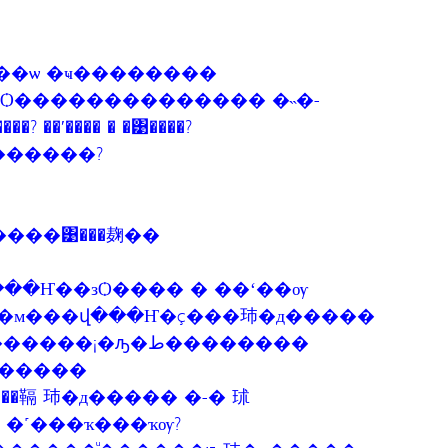
�ҷ��ѡ �ҹ��������
��Ѻ�������������� �˵�-
��ʹ���� � �͹����?
�? ��оط���ʹҤ������?
���͹���麹��
���Ҥ��зѺ���� � ��ʻ��ѹ
�м���վ���Ҥ�ç���㺻�д�����
¡�ԡ�ط��������
�䩹 㺻�д����� �-� 㺷
�˹���ҡ���ҡѹ?