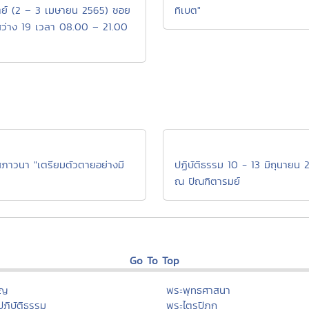
ตย์ (2 – 3 เมษายน 2565) ซอย
ทิเบต"
สว่าง 19 เวลา 08.00 – 21.00
สภาวนา "เตรียมตัวตายอย่างมี
ปฏิบัติธรรม 10 - 13 มิถุนายน 
ณ ปัณฑิตารมย์
Go To Top
ุญ
พระพุทธศาสนา
ฏิบัติธรรม
พระไตรปิฏก