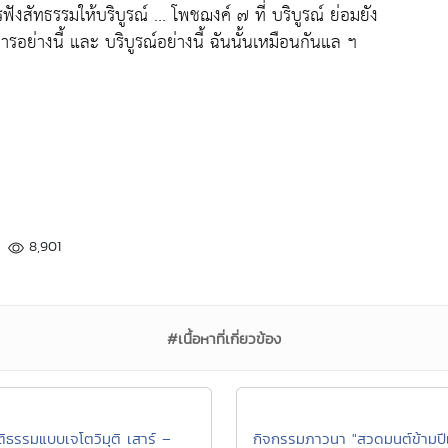
ฟังสัทธรรมให้บริบูรณ์ ... โพชฌงค์ ๗ ที่ บริบูรณ์ ย่อมยัง
หารอย่างนี้ และ บริบูรณ์อย่างนี้ ฉันนั้นเหมือนกันแล ฯ
8,901
#เนื้อหาที่เกี่ยวข้อง
ติธรรมแบบเจโตวิมุติ เสาร์ –
กิจกรรมภาวนา "สวดมนต์ข้ามป