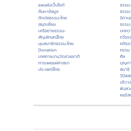
แผนผังเว็บไซต์
ธรรม
ค้นหาข้อมูล
ธรรมะ
ติดต่อธรรมะไทย
นิทาน
สมุดเยี่ยม
ธรรม
เครือข่ายธรรมะ
บทคว
สัญลักษณ์ไทย
กวีธร
มุมสมาชิกธรรมะไทย
คติธร
Donation
กรรม
เทศกาลงานวัดช่วยชาติ
ศีล
การเผยแผ่ศาสนา
บุญท
ประเพณีไทย
สมาธิ
วิปัส
ปริวา
ฟังสว
คอร์ส