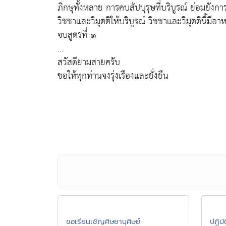
ภิกษุทั้งหลาย การคบสัปบุรุษที่บริบูรณ์ ย่อมยังการ
วิชชาและวิมุตติให้บริบูรณ์ วิชชาและวิมุตตินี้มีอา
จบสูตรที่ ๑
...
สวัสดียามสายครับ
ขอให้ทุกท่านจงรุ่งเรืองและยั่งยืน
ขอเรียนเชิญศิษยานุศิษย์
ปฏิบั