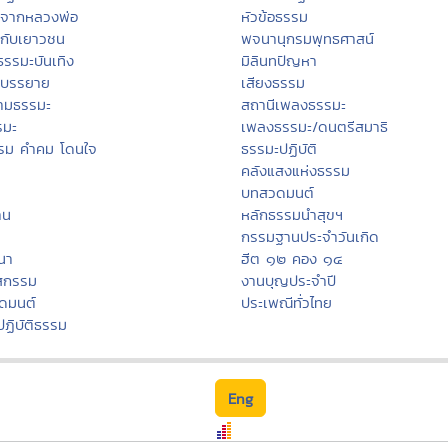
ะจากหลวงพ่อ
หัวข้อธรรม
กับเยาวชน
พจนานุกรมพุทธศาสน์
ธรรมะบันเทิง
มิลินทปัญหา
ะบรรยาย
เสียงธรรม
ามธรรมะ
สถานีเพลงธรรมะ
รมะ
เพลงธรรมะ/ดนตรีสมาธิ
รม คำคม โดนใจ
ธรรมะปฏิบัติ
คลังแสงแห่งธรรม
บทสวดมนต์
าน
หลักธรรมนำสุขฯ
กรรมฐานประจำวันเกิด
สนา
ฮีต ๑๒ คอง ๑๔
สกรรม
งานบุญประจำปี
ดมนต์
ประเพณีทั่วไทย
ปฏิบัติธรรม
Eng