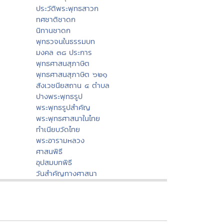
ประวัติพระพุทธสาวก
ทศชาติชาดก
นิทานชาดก
พุทธวจนในธรรมบท
มงคล ๓๘ ประการ
พุทธศาสนสุภาษิต
พุทธศาสนสุภาษิต ๖๒๑
สังเวชนียสถาน ๔ ตำบล
ปางพระพุทธรูป
พระพุทธรูปสำคัญ
พระพุทธศาสนาในไทย
ทำเนียบวัดไทย
พระอารามหลวง
ศาสนพิธี
อุปสมบทพิธี
วันสำคัญทางศาสนา