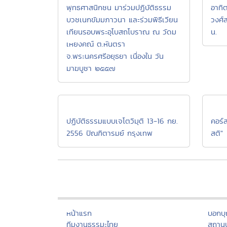
พุทธศาสนิกชน มาร่วมปฏิบัติธรรม
อาทิ
บวชเนกขัมมภาวนา และร่วมพิธีเวียน
วงศ์
เทียนรอบพระอุโบสถโบราณ ณ วัดม
น.
เหยงคณ์ ต.หันตรา
จ.พระนครศรีอยุธยา เนื่องใน วัน
มาฆบูชา ๒๕๕๗
ปฏิบัติธรรมแบบเจโตวิมุติ 13-16 กย.
คอร์
2556 ปัณฑิตารมย์ กรุงเทพ
สติ"
หน้าแรก
บอกบ
ทีมงานธรรมะไทย
สถานป