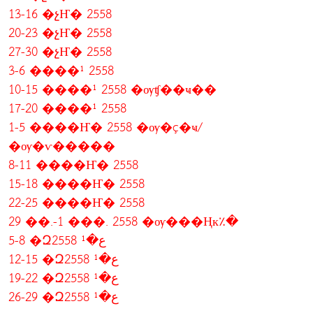
13-16 �չҤ� 2558
20-23 �չҤ� 2558
27-30 �չҤ� 2558
3-6 ����¹ 2558
10-15 ����¹ 2558 �ѹʧ��ҹ��
17-20 ����¹ 2558
1-5 ����Ҥ� 2558 �ѹ�ç�ҹ/
�ѹ�ѵ�����
8-11 ����Ҥ� 2558
15-18 ����Ҥ� 2558
22-25 ����Ҥ� 2558
29 ��.-1 ���. 2558 �ѹ���Ңк٪�
5-8 �Զع�¹ 2558
12-15 �Զع�¹ 2558
19-22 �Զع�¹ 2558
26-29 �Զع�¹ 2558