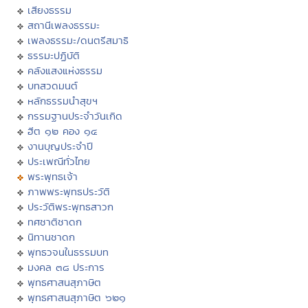
เสียงธรรม
สถานีเพลงธรรมะ
เพลงธรรมะ/ดนตรีสมาธิ
ธรรมะปฏิบัติ
คลังแสงแห่งธรรม
บทสวดมนต์
หลักธรรมนำสุขฯ
กรรมฐานประจำวันเกิด
ฮีต ๑๒ คอง ๑๔
งานบุญประจำปี
ประเพณีทั่วไทย
พระพุทธเจ้า
ภาพพระพุทธประวัติ
ประวัติพระพุทธสาวก
ทศชาติชาดก
นิทานชาดก
พุทธวจนในธรรมบท
มงคล ๓๘ ประการ
พุทธศาสนสุภาษิต
พุทธศาสนสุภาษิต ๖๒๑