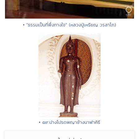
• "ธรรมเป็นที่พึ่งทางใจ" (หลวงปู่เหรียญ วรลาโภ)
• ๕๙.ปางโปรดพญาช้างนาฬาคิรี