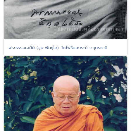
พระธรรมเจดีย์ (จูม พันธุโล) วัดโพธิสมภรณ์ จ.อุดรธานี