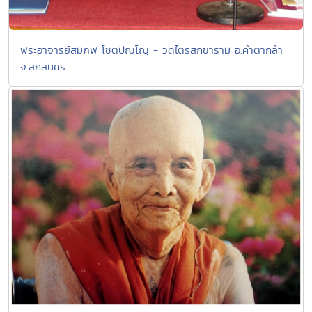
พระอาจารย์สมภพ โชติปญฺโญุ - วัดไตรสิกขาราม อ.คำตากล้า
จ.สกลนคร