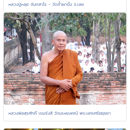
หลวงปู่หลุย จันทสาโร - วัดถ้ำผาบิ้ง จ.เลย
หลวงพ่อสุรศักดิ์ เขมรังสี วัดมเหยงคณ์ พระนครศรีอยุธยา