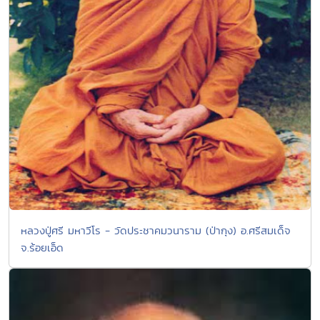
หลวงปู่ศรี มหาวีโร - วัดประชาคมวนาราม (ป่ากุง) อ.ศรีสมเด็จ
จ.ร้อยเอ็ด