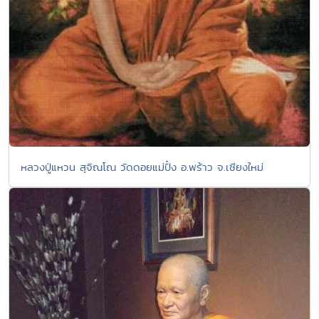
หลวงปู่แหวน สุจิณโณ วัดดอยแม่ปั๋ง อ.พร้าว จ.เชียงใหม่