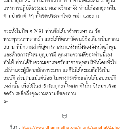
เมื่ออายุได้ 20 ปี กระทั่งพรรษาที่ 4 ท่านได้เริ่มต้น เข้าสู่วิถี
แห่งการปฏิบัติธรรมอย่างเอาจริงเอาจัง ท่านได้ออกธุดงค์ไป
ตามป่าเขาต่างๆ ทั้งเขตประเทศไทย พม่า และลาว
กระทั่งในปีพ.ศ.2491 ท่านจึงได้มาจำพรรษา ณ วัด
พระพุทธบาทตากผ้า และได้พัฒนาวัดจนมีชื่อเสียงเป็นศาสน
สถาน ที่มีความสำคัญทางศาสนาแห่งหนึ่งของจังหวัดลำพูน
และด้วยการสั่งสมบุญบารมี คุณงามความดีของท่านนี้เอง
ทำให้ ท่านได้รับความเคารพศรัทธาจากพุทธบริษัทโดยทั่วไป
แม้ท่านจะผู้มีลาภสักการะมาก แต่ก็ไม่ได้สะสมถือไว้เป็น
สมบัติ ส่วนตนแม้แต่น้อย ในทางตรงข้ามกลับได้มอบสมบัติ
เหล่านั้น เพื่อใช้ในสาธารณกุศลทั้งหมด ดังนั้น จึงสมควรจะ
จดจำ ระลึกถึงคุณงามความดีของท่าน
๛
ที่มา :
https://www.dhammathai.org/monk/sangha02.php