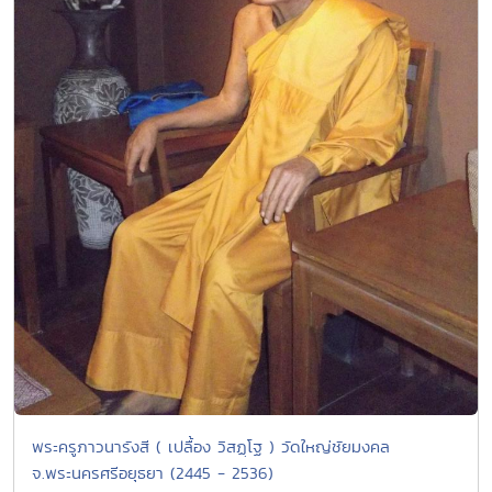
พระครูภาวนารังสี ( เปลื้อง วิสฏฺโฐ ) วัดใหญ่ชัยมงคล
จ.พระนครศรีอยุธยา (2445 - 2536)