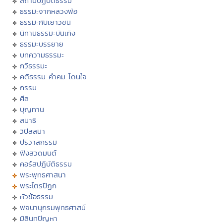
สถานปฏิบัติธรรม
ธรรมะจากหลวงพ่อ
ธรรมะกับเยาวชน
นิทานธรรมะบันเทิง
ธรรมะบรรยาย
บทความธรรมะ
กวีธรรมะ
คติธรรม คำคม โดนใจ
กรรม
ศีล
บุญทาน
สมาธิ
วิปัสสนา
ปริวาสกรรม
ฟังสวดมนต์
คอร์สปฏิบัติธรรม
พระพุทธศาสนา
พระไตรปิฏก
หัวข้อธรรม
พจนานุกรมพุทธศาสน์
มิลินทปัญหา