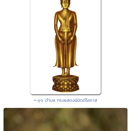
• ๑๖ ตำบล ทรงแสดงนิมิตต์โอภาส