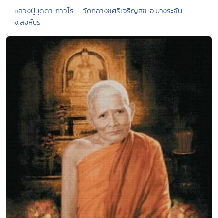
หลวงปู่บุดดา ถาวโร - วัดกลางชูศรีเจริญสุข อ.บางระจัน
จ.สิงห์บุรี