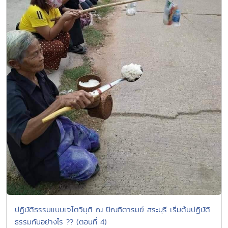
ปฏิบัติธรรมแบบเจโตวิมุติ ณ ปัณฑิตารมย์ สระบุรี เริ่มต้นปฏิบัติ
ธรรมกันอย่างไร ?? (ตอนที่ 4)