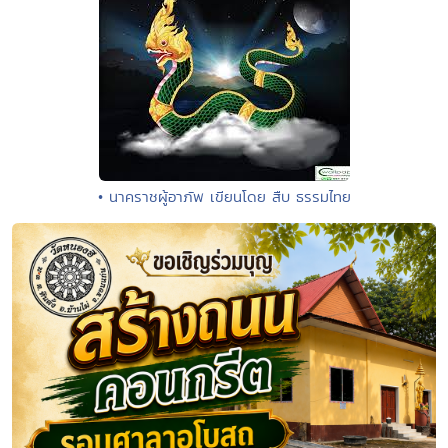
• นาคราชผู้อาภัพ เขียนโดย สืบ ธรรมไทย