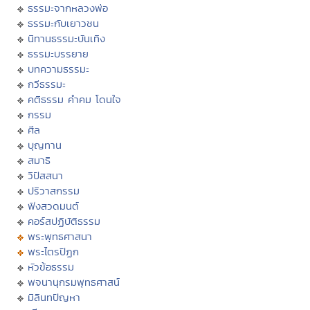
ธรรมะจากหลวงพ่อ
ธรรมะกับเยาวชน
นิทานธรรมะบันเทิง
ธรรมะบรรยาย
บทความธรรมะ
กวีธรรมะ
คติธรรม คำคม โดนใจ
กรรม
ศีล
บุญทาน
สมาธิ
วิปัสสนา
ปริวาสกรรม
ฟังสวดมนต์
คอร์สปฏิบัติธรรม
พระพุทธศาสนา
พระไตรปิฏก
หัวข้อธรรม
พจนานุกรมพุทธศาสน์
มิลินทปัญหา