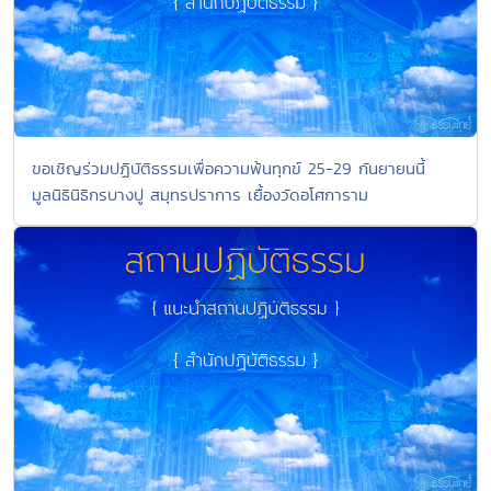
ขอเชิญร่วมปฏิบัติธรรมเพื่อความพ้นทุกข์ 25-29 กันยายนนี้
มูลนิธินิธิกรบางปู สมุทรปราการ เยื้องวัดอโศการาม