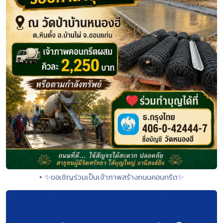
• ✨ขอเชิญร่วมเป็นเจ้าภาพสร้างถนนคอนกรีต✨