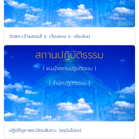
วัดพระเจ้าแสนแส้ อ. เวียงแหง จ. เชียงใหม่
ปฏิบัติบูชาพระปัทมสัมภวะ (คุรุริมโปเช)