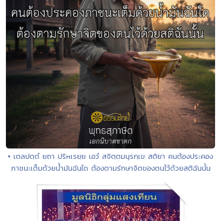
• เตลปตฺตํ ยถา ปริหเรยฺย เอวํ สจิตฺตมนุรกฺเข สติยา คนต้องประคอง
ภาชนะเต็มด้วยน้ำมันฉันใด ต้องตามรักษาจิตของตนไว้ด้วยสติฉันนั้น