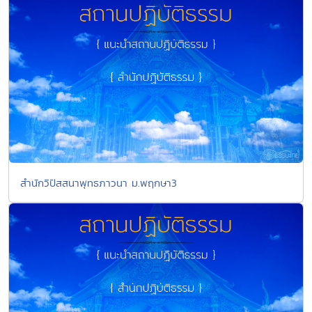
สำนักวิปัสสนาพุทธภาวนา ม.พฤกษา3