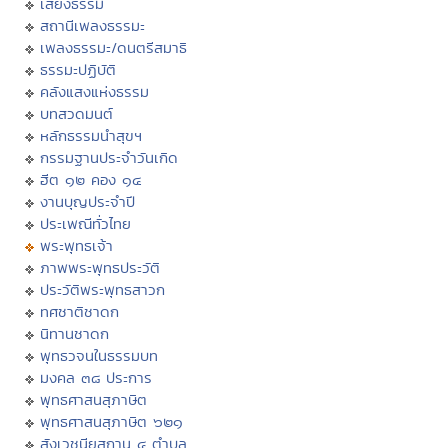
เสียงธรรม
สถานีเพลงธรรมะ
เพลงธรรมะ/ดนตรีสมาธิ
ธรรมะปฏิบัติ
คลังแสงแห่งธรรม
บทสวดมนต์
หลักธรรมนำสุขฯ
กรรมฐานประจำวันเกิด
ฮีต ๑๒ คอง ๑๔
งานบุญประจำปี
ประเพณีทั่วไทย
พระพุทธเจ้า
ภาพพระพุทธประวัติ
ประวัติพระพุทธสาวก
ทศชาติชาดก
นิทานชาดก
พุทธวจนในธรรมบท
มงคล ๓๘ ประการ
พุทธศาสนสุภาษิต
พุทธศาสนสุภาษิต ๖๒๑
สังเวชนียสถาน ๔ ตำบล