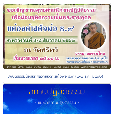
ปฏิบัติธรรมน้อมอุทิศถวายองค์เสด็จพ่อ ร.๙ (๔-๘ ธ.ค. ๒๕๖๒)