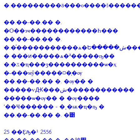
�.���������ä���о����š�����
��.��-��.�� �.
�Ѻ��зҹ������������Һ���
��.��-��.�� �.
�.�֡�����������ѧ�Ե�����ش��������Һ���ҧ
� ���ͷ�����ѧ�ª�����ҧ��
�.�ػ�ҵ���ӡ����������ѡ�­ҳ
�˵���мŷ�����¤�֧�ѹ
��.��-��.�� �. �ѹ�� �
�����ѵԪ���ش������������
�����ѡ�ѹ�� � �ѹ����
ʹ��Ҹ������ - �ͺ�ѭ�ҵ�ҧ �
��.��-��.�� �. �͹
25 ��Ȩԡ�¹ 2556