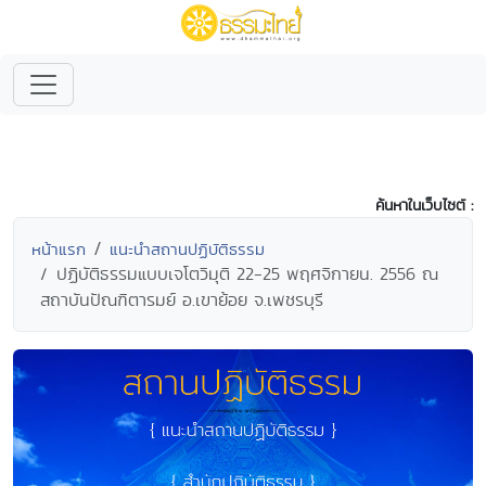
ค้นหาในเว็บไซต์ :
หน้าแรก
แนะนำสถานปฏิบัติธรรม
ปฏิบัติธรรมแบบเจโตวิมุติ 22-25 พฤศจิกายน. 2556 ณ
สถาบันปัณฑิตารมย์ อ.เขาย้อย จ.เพชรบุรี