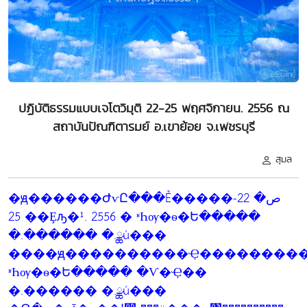
ปฏิบัติธรรมแบบเจโตวิมุติ 22-25 พฤศจิกายน. 2556 ณ
สถาบันปัณฑิตารมย์ อ.เขาย้อย จ.เพชรบุรี
สุมล
�ԭ������ԺѵԸ���Ẻ�����ص� 22-
25 ��Ȩԡ�¹. 2556 � ʶҺѹ�ѳ�Ե�����
�.������ �.ྪú���
����ԭ����������Ҿ���������
ʶҺѹ�ѳ�Ե����� �Ѵ�Ҿ��
�.������ �.ྪú���