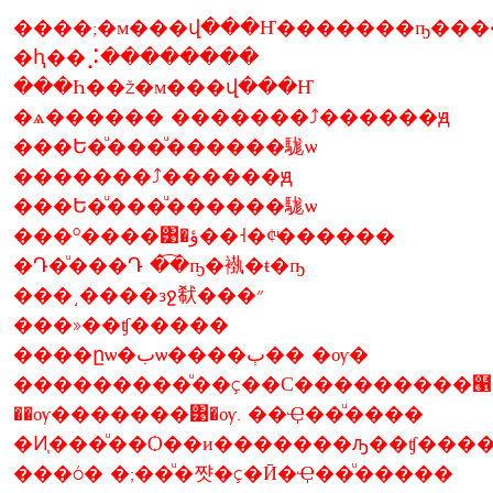
����;�м���վ���Ҥ�������ҧ��
�ԧ��⡨��������
���Һ��ž�м���վ���Ҥ
�ѧ������ �������⤴������ԭ
���Ե�ͧ���ͧ������駹ѡ
�������⤴������ԭ
���Ե�ͧ���ͧ������駹ѡ
���º����͹�ؤ��˧�¢ͧ������
�Դ�ͧ���Դ �͡�ҧ�褹�ŧ�ҧ
���͵����зջ㹷���״
���»��ʧ�����
����ըѡ�بѡ����ٻ�� �ѹ�
���������ͧ��ç��С���������๡��
��ѹ�������͹�ѹ. ��Ҿ��ͧ����
�Ͷ֧���ͧ��Ѻ��и�������ԡ��ʧ���
���ó� �;��ͧ�쨧�ç�Ӣ�Ҿ��ͧ�����