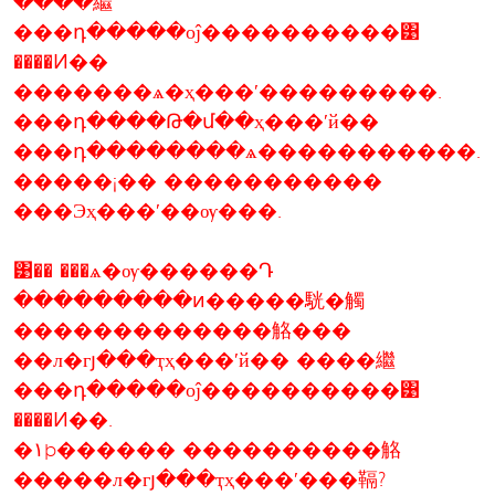
����繼
���դ�����оĵ����������͹
����Ͷ��
�������ѧ�ҳ���ʹ���������.
���դ����Թ�մ��­ҳ���ʹй��
���դ��������ѧ�����������.
�����¡�� �����������
���Эҳ���ʹ��ѹ���.
͹�� ���ѧ�ѹ������Դ
���������ͷ�����駫�觸
�������������觡���
��л�гյ���ҭҳ���ʹй�� ����繼
���դ�����оĵ����������͹
����Ͷ��.
�١þ������ ����������觡
�����л�гյ���ҭҳ���ʹ���䩹?