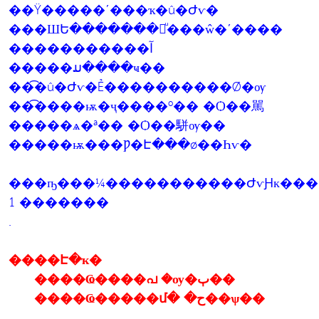
��Ÿ�����ʹ���ҡ�û�Ժѵ�
���ШԵ�������㹡ͧ���ŵ�ʹ����
�����������آ
�����ມ����ҹ��
��͡�û�Ժѵ�Ẻ����������Ǿ�ѹ
��͡����ѭ�ҷ����º�� �Ѻ��駡
�����ѧ�ª�� �Ѻ��駢ѹ��
�����ѭ���Ƿ�Է���ø��Һѵ�
���ҧ���¼�����������ԺѵԨк���ب�ص��ҹ����
1 �������
.
����Է�ҡ�
����Ҩ����പ �ѹ�ٻ��
����Ҩ�����մ� �ح��ѱ��