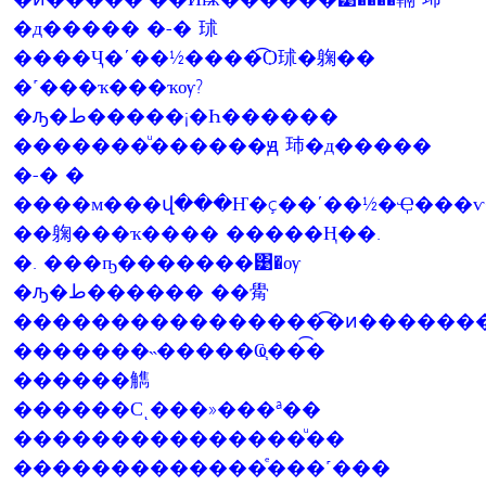
�д����� �-� 㺷
����Ҷ�ʹ��½����͡Ѻ㺷�躹��
�˹���ҡ���ҡѹ?
�ԡ�ط�����¡�Һ������
�������ͧ������ԭ 㺻�д�����
�-� �
����м���վ���Ҥ�ç��ʹ��½�Ҿ���
��躹���ҡ���� �����Ң��.
�. ���ҧ�������͹�ѹ
�ԡ�ط������ ��觷
����������������͡�ͷ������
�������˵�����Ҩ֧���͡
������觹
������Сͺ���»���ª��
���������������ͧ��
�������������ͤ���˹���