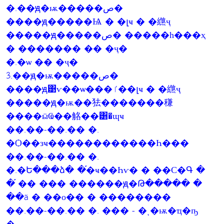
�.��ԭ�ѭ�����ص�
����ԭ�����Ѩ � �լҹ � �繺ҷ
�����ԭ�����ص� �����һ���ҳ
� ������� �� �ҷ�
�.�ѡ �� �ҷ�
3.��ԭ�ѭ�����ص�
����ԭ͹ѵ��ѡ���ٵ��լҹ � �繺ҷ
�����ԭ�ѭ��㹤�������稴
����ӹҨ��觡��͸�ɰҹ
��.��-��.�� �.
�Ѻ��зҹ������������Һ���
��.��-��.�� �.
�.�Ե���ձ� �֡�ҹ��Һѵ� � ��С�Գ �
�֡ �� ��� ������ԭ�Թ����� �
��ä � ��о�� � ��������
��.��-��.�� �. ��� - �ͺ�ѭ�ҵ�ҧ