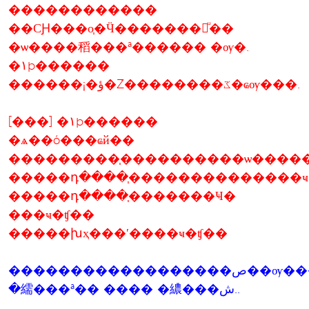
������������
��СԨ���о֧�Ӵ�������蹢ͧ��
�ѡ����稻���ª������ �ѹ�.
�١þ������
������¡�ؤ�Ź��������ػ�ҩѹ���.
[���] �١þ������
�ѧ��ó���ҩй��
���������֧����������ѡ����
�����դ����֧��������������ҹ
�����դ����֧�������Ҹ�
���ҹ�ʧ��
�����խҳ���ʹ����ҹ�ʧ��
������������������ص��ѹ������Ժ
�繻���ª�� ���� �繷���ش..