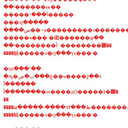
��ʵ������ѭ��
�����آ���¹�����
���лյ�����
����ص��¬ҹ���������з������������ԭ���
�����ҹ��� �繼������ມ��
��ʵ��������آ. ��������͹��
����觡�����л�гյ���ҭҳ���ʹ�.
�ա���˹��
�ԡ�غ���ب�ص��ҹ����շء��
������آ
�������آ�зء����дѺ�����ʡ�͹�
��
����ມ�����˵����ʵԺ���ط�������.��������͹��
����觡�����л�гյ���ҭҳ���ʹ�.