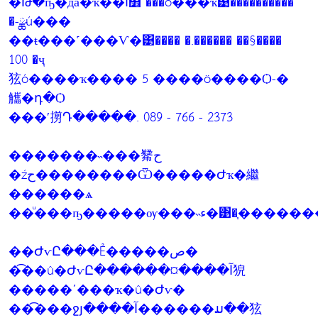
�Թ�ҧ�дǡ�ҡ��ا෾ ���ö���ҡ͹����������
�-ྪú���
��ŧ���˹���Ѵ�͹���� �.������ ��§����
100 �ҷ
㹡ó����ҡ���� 5 ����ö����Ѻ-�
觿�դ�Ѻ
���ʹ㨵Դ�����. 089 - 766 - 2373
�������˵���觺ح
�źح��������Ѿ�����Ժҡ�繼
������ѧ
��ͧ���ҧ�����ѹ���
��ԺѵԸ���Ẻ�����ص�
��͡�û�ԺѵԸ������¤����آ㹸
�����ʹ���ҡ�û�Ժѵ�
��͡���ջյ����آ������ມ��㹡