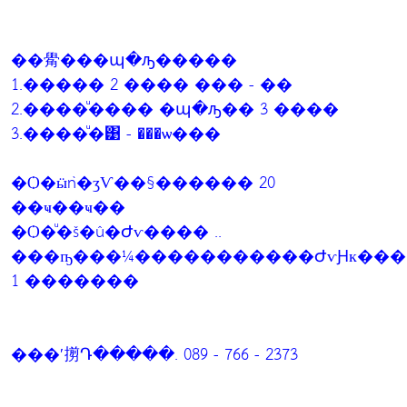
��觷���պ�ԡ�����
1.����� 2 ���� ��� - ��
2.����ͧ���� �պ�ԡ�� 3 ����
3.����ͧ�͹ - ���ѡ���
�Ѻ�ӹǹ�ӡѴ��§������ 20
��ҹ��ҹ��
�Ѻ�ͧ�š�û�Ժѵ���� ..
���ҧ���¼�����������ԺѵԨк���ب�ص��ҹ����
1 �������
���ʹ㨵Դ�����. 089 - 766 - 2373