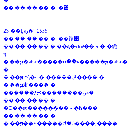
�
��.��-��.�� �. �͹
23 ��Ȩԡ�¹ 2556
��.��-��.�� �. ��蹹͹
��.��-��.�� �.��ԭ�ҹһҹʵ��լҹ � �繺
ҷ
�.��ԭ�ҹһҹʵ�����ռ��ҡ�����ԭ�ҹһҹʵ
�
�.��ԭʵԻѯ�ҹ � �����⾪���� �
�.��ԭ⾪���� �
������Ԫ��������ص�
��.��-��.�� �.
�Ѻ��зҹ�������� - �Һ���
��.��-��.�� �.
�.��ԭ��Ҹ�����Ժ�ó����ͺ����