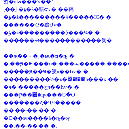
㹾�оط���ʹҹ��?
[��] �ؤ�ż�黯Ժѵ� ��䩹
�ؤ�ż���������§�����Ѥ� �
������Ҽ�黯Ժѵ�
�ؤ�ż���������§���¼� �
������Ҽ������������㹼�
��ж�� - �ͺ�ѭ�ҵ�ҧ �
�.��ԭ�Ѥ���ǹ�ͺ���ѭ�����ͺ����
�����ԭ��Ҹ�㹬ҹ��Һѵ� �
���������½֡�ҡ�͹�����һ���ҳ ��
�ҷ� �����جҹ��Һѵ� �
���Ƿ��ͧ͸�ɰҹ���Ե�Ѻ
�������ԭ�ҶҸ�����
��.��-��.�� �.
�Ѻ��зҹ����á�ҧ�ѹ
��.��-��.�� �.