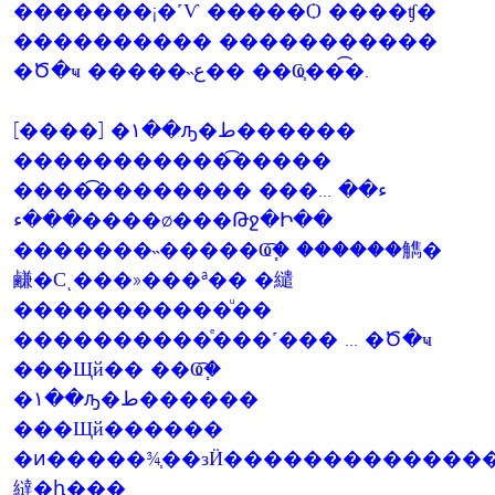
�������¡�˹Ѵ �����Ѻ ����ʧ�
���������� �����������
�Ծ�ҹ �����˵ع�� ��Ҩ֧���͡.
[����] �١��ԡ�ط������
������������͡����
�����͡������� ���ء�� ...
���ء����ø���Թջ�Ի��
�������˵�����Ҩ֧�͡ ������觹�
鹻�Сͺ���»���ª�� �繾
�����������ͧ��
����������ͤ���˹��� ... �Ծ�ҹ
���Щй�� ��Ҩ֧�͡
�١��ԡ�ط������
���Щй������
�ͷ�����¾֧��зӤ�������������
繨�ԧ���