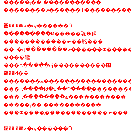
�����¡�� �����������
��������ѡ������Ф���������
͹�� ���ѧ�ѹ������Դ
���������ͷ�����駫�觸
������������ѹ��觡���
��л�гյ��������ѡ������Ф����
����繼
���դ�����оĵ����������͹
����Ͷ��.
�������ѧ�����֧�����������
���դ����Թ�մ��¤����֧�������
���դ��������ѧ�����������
�����¡�� �����������
���Ф����֧������������ѹ���.
͹�� ���ѧ�ѹ������Դ