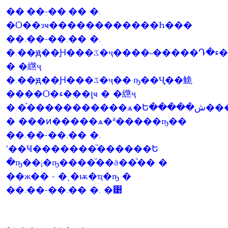
��.��-��.�� �.
�Ѻ��зҹ������������Һ���
��.��-��.�� �.
�.��ԭ��Ԩ���ػ�ҷ����˵�����Դ�ء���լҹ
� �繺ҷ
�.��ԭ��Ԩ���ػ�ҷ��·ҧ��Ҷ֧��觤
����Ѻ�ء���լҹ � �繺ҷ
�.�֡�����������ѧ�Ե�����ش��������Һ���ҧ
� ���ͷ�����ѧ�ª�����ҧ��
��.��-��.�� �.
ʹ��Ҹ�������ͧ������Ե
�ҧ��¡�ҧ����ͧ��ä��ͧ�� �
��ж�� - �ͺ�ѭ�ҵ�ҧ �
��.��-��.�� �. �͹