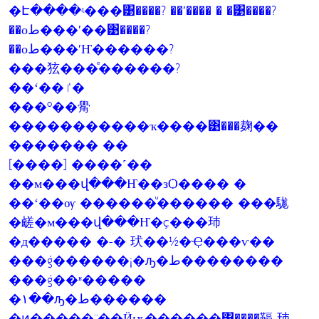
�Է����ʵ���͹����? ��ʹ���� � �͹����?
��оط���ʹ��͹����?
��оط���ʹҤ������?
���㹡���ͤ������?
��ʻ��ٵ�
���º��觷
�����������ҡ����͹���麹��
������� ��
[����] ����˹��
��м���վ���Ҥ��зѺ���� �
��ʻ��ѹ ������ͧ������ ���駹
�鹾�м���վ���Ҥ�ç���㺻
�д����� �-� 㺴��½�Ҿ���ѵ��
���ǵ������¡�ԡ�ط��������
���ǵ��ʶ�����
�١��ԡ�ط������
�ͷ�����¨��Ӥѭ������͹����䩹 㺻