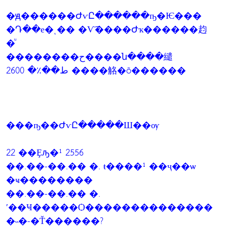
�ԭ������ԺѵԸ������ҧ�Ѥ���
�Դ��е�ͺ�� �Ѵ͡����Ժҡ������赹
�ͧ
��������ح����ն����繾
ط��٪� 2600 ����觡�õ������
���ҧ��ԺѵԸ�����Ш��ѹ
22 ��Ȩԡ�¹ 2556
��.��-��.�� �. ŧ����¹ ��ҷ��ѡ
�ҹ��������
��.��-��.�� �.
ʹ��Ҹ�����Ѻ��������������
�˵�-�Ť������?