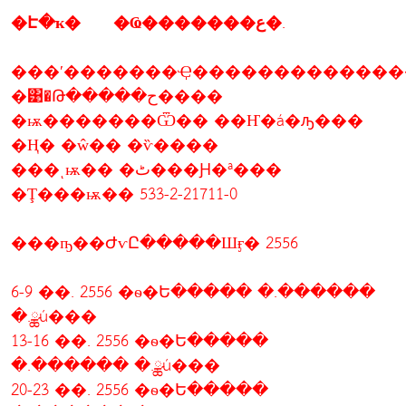
�Է�ҡ� �Ҩ�������ع�.
���ʹ�������Ҿ�������������
�͹�Թ�����ح����
�ѭ�������Ѿ�� ��Ҥ�á�ԡ���
�Ң� �ŵ�� �ѷ����
���ͺѭ�� �ٹ���Ԩ�ª���
�Ţ���ѭ�� 533-2-21711-0
���ҧ��ԺѵԸ�����Шӻ� 2556
6-9 ��. 2556 �ѳ�Ե����� �.������
�.ྪú���
13-16 ��. 2556 �ѳ�Ե�����
�.������ �.ྪú���
20-23 ��. 2556 �ѳ�Ե�����