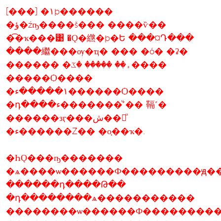
[���] �١þ������
�ؤ�źҧ����š��� ����ѷ��
�͡�ҡ���͹ �Ǫ�繺�þ�Ե ���¤Դ���
����繼���ѹ�ҵ� ��� �ó� �ʡ�
������ �ء�� ����� �ػ����
�����Ѻ����
�١�����ء������Ѻ����
�դ����ء�������ͧ˹�� 䩹˹�
������зӷ���ش��觡ͧ
�ء������Ź�� �о֧��ҡ�.
�ҺǪ���ҧ�������
�ѧ����ѡ������Ф���������ԭ��
������դ����Թ��
�դ��������ѧ�����������
��������ѡ������Ф���������