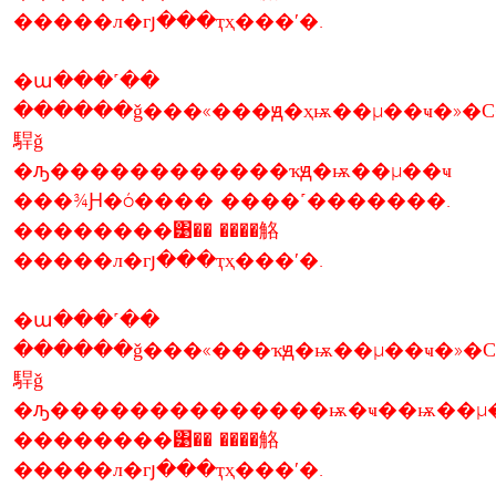
�����л�гյ���ҭҳ���ʹ�.
�ա���˹��
������ǧ���«���ԭ�ҳѭ��µ��ҹ�»�С
駻ǧ
�ԡ������������ҡԭ�ѭ��µ��ҹ
���¾Ԩ�ó���� ����˹�������.
��������͹�� ����觡
�����л�гյ���ҭҳ���ʹ�.
�ա���˹��
������ǧ���«���ҡԭ�ѭ��µ��ҹ�»�
駻ǧ
�ԡ��������������ѭ�ҹ��ѭ��µ�
��������͹�� ����觡
�����л�гյ���ҭҳ���ʹ�.