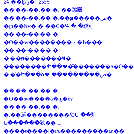
24 ��Ȩԡ�¹ 2556
��.��-��.�� �. ��蹹͹
��.��-��.�� �.��ԭ�����ص�
�լҹ��Һѵ� � ��С�Գ � �繺ҷ
��.��-��.�� �.
�Ѻ��зҹ�������� - �Һ���
��.��-��.�� �.
�.��ԭ�������Ҹ�
��������ʵԷ����ͧ�������ä�Ѻ��
�.�֡�Ե���ձ� ���������ص�
��.��-��.�� �.
�Ѻ��зҹ����á�ҧ�ѹ
��.��-��.�� �.
�.��駡��������㹨Ե ��駨
Ե������㹡�� ...
����ŧ����آ�ѭ���������ѭ��