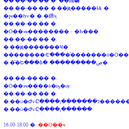
��.��-��.�� �. ��蹹͹
��.��-��.�� �.��ԭ�����Ѩ �
�լҹ��Һѵ� � �繺ҷ
��.��-��.�� �.
�Ѻ��зҹ�������� - �Һ���
��.��-��.�� �.
�.��ԭ�������Ҹ�
��������ʵԷ����ͧ�������ä�Ѻ��
�.�֡�Ե���ձ� ���������ص�
��.��-��.�� �.
�Ѻ��зҹ����á�ҧ�ѹ
��.��-��.�� �.
�.��û�ԺѵԸ����¡�������ž�����
�.��û�ԺѵԸ����¡������
16.00-18.00 �.
��Ѻ��ҹ