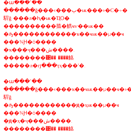
�ա���˹��
������ǧ���«���ٻ�ѭ���»�С�÷�
駻ǧ ���л�Ԧ�ѭ�ҴѺ�
����������㨫�觹ҹѵ��ѭ��
�ԡ������������ҡ��ҹѭ��µ��ҹ
���¾Ԩ�ó����
�ҡ���ҷ���ش����.
��������͹�� ����觡
�����л�гյ���ҭҳ���ʹ�.
�ա���˹��
������ǧ���«���ҡ��ҹѭ��µ��ҹ�»
駻ǧ
�ԡ������������ԭ�ҳѭ��µ��ҹ
���¾Ԩ�ó����
�ԭ�ҳ�ҷ���ش����.
��������͹�� ����觡