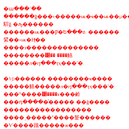
�ա���˹��
������ǧ���«�����ѭ�ҹ��ѭ��µ��
駻ǧ �ԡ������
������ѭ���Ƿ�Ե���ø. ������
繴��»ѭ�Ңͧ��
����з��������������.
��������͹�� ����觡
�����л�гյ���ҭҳ���ʹ�.
�١þ������ ��������ҹ����
�����觡�����л�гյ���ҭҳ���ʹ�.
���º����͹����ɤ���鹷
���դ�����ͧ����� ��ǧ����
�����������������
����͵�����˭����蹵������
�Ѵ����蹹�����ж���