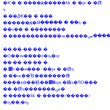
�Ѥ� � ����ԭ�����Ѩ � �լҹ � �繺
ҷ
�.�֡�Ԫ�� � ���
������ԭ�Թ����� � ��ä �
��о�� � ��������
��.��-��.�� �.
�Ѻ��зҹ����á�ҧ�ѹ
��.��-��.�� �.
�.͹ѵ��ѡ���ٵ��լҹ � �繺ҷ
�.�֡�ѭ��㹤�������稴
����ӹҨ��觡��͸�ɰҹ �繭ҳ�ӴѺ���
�� �繺ҷ�������ص�
�.�����Ѩ � �����/�����/
�ҧ��¡�ҧ