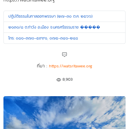
ปฏิบัติธรรมในกาลออกพรรษา (๒๗-๓๐ ต.ค. ๒๕๖๖)
๒๑๓๑/๘ ต.ท่าวัง อ.เมือง จ.นครศรีธรรมราช �����
โทร: ๐๘๑-๓๗๐-๕๙๙๑, ๐๗๕-๓๔๑-๒๔๘
ที่มา :
https://watsritawee.org
8,903