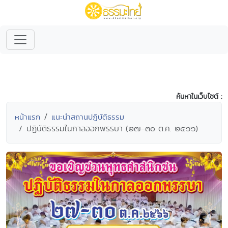
ค้นหาในเว็บไซต์ :
หน้าแรก
แนะนำสถานปฏิบัติธรรม
ปฏิบัติธรรมในกาลออกพรรษา (๒๗-๓๐ ต.ค. ๒๕๖๖)