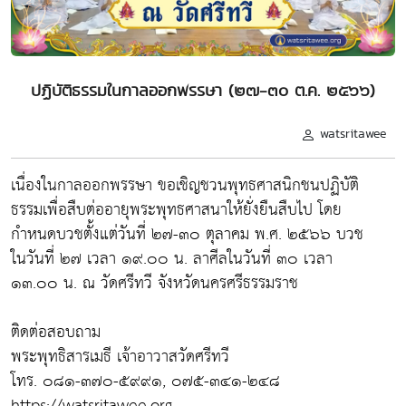
ปฏิบัติธรรมในกาลออกพรรษา (๒๗-๓๐ ต.ค. ๒๕๖๖)
watsritawee
เนื่องในกาลออกพรรษา ขอเชิญชวนพุทธศาสนิกชนปฏิบัติ
ธรรมเพื่อสืบต่ออายุพระพุทธศาสนาให้ยั่งยืนสืบไป โดย
กำหนดบวชตั้งแต่วันที่ ๒๗-๓๐ ตุลาคม พ.ศ. ๒๕๖๖ บวช
ในวันที่ ๒๗ เวลา ๑๙.๐๐ น. ลาศีลในวันที่ ๓๐ เวลา
๑๓.๐๐ น. ณ วัดศรีทวี จังหวัดนครศรีธรรมราช
ติดต่อสอบถาม
พระพุทธิสารเมธี เจ้าอาวาสวัดศรีทวี
โทร. ๐๘๑-๓๗๐-๕๙๙๑, ๐๗๕-๓๔๑-๒๔๘
https://watsritawee.org