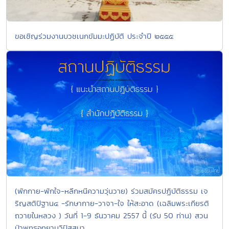
ขอเชิญร่วมงานบวชเนกขัมมะปฏิบัติ ประจำปี ๒๕๕๕
(พักกาย-พักใจ-หลีกหนีความวุ่นวาย) ร่วมสมัครปฏิบัติธรรม เจ
ริญสติปัฐาน๔ -รักษากาย-วาจา-ใจ ให้สะอาด (เฉลิมพระเกียรติ
ถวายในหลวง ) วันที่ 1-9 ธันวาคม 2557 นี้ (รับ 50 ท่าน) สวน
ป่าพุทธอุทยานวิปัสสนา