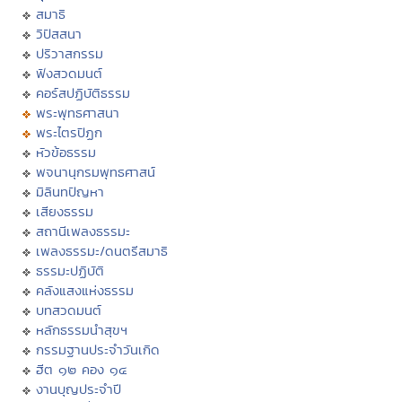
สมาธิ
วิปัสสนา
ปริวาสกรรม
ฟังสวดมนต์
คอร์สปฏิบัติธรรม
พระพุทธศาสนา
พระไตรปิฏก
หัวข้อธรรม
พจนานุกรมพุทธศาสน์
มิลินทปัญหา
เสียงธรรม
สถานีเพลงธรรมะ
เพลงธรรมะ/ดนตรีสมาธิ
ธรรมะปฏิบัติ
คลังแสงแห่งธรรม
บทสวดมนต์
หลักธรรมนำสุขฯ
กรรมฐานประจำวันเกิด
ฮีต ๑๒ คอง ๑๔
งานบุญประจำปี