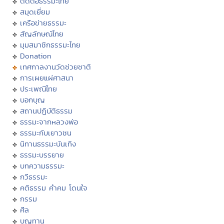
ติดต่อธรรมะไทย
สมุดเยี่ยม
เครือข่ายธรรมะ
สัญลักษณ์ไทย
มุมสมาชิกธรรมะไทย
Donation
เทศกาลงานวัดช่วยชาติ
การเผยแผ่ศาสนา
ประเพณีไทย
บอกบุญ
สถานปฏิบัติธรรม
ธรรมะจากหลวงพ่อ
ธรรมะกับเยาวชน
นิทานธรรมะบันเทิง
ธรรมะบรรยาย
บทความธรรมะ
กวีธรรมะ
คติธรรม คำคม โดนใจ
กรรม
ศีล
บุญทาน