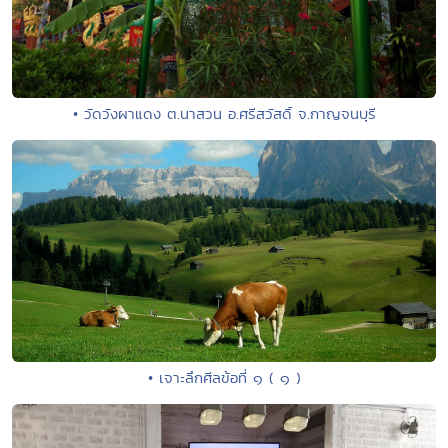
• วัดวังผาแดง ต.นาสวน อ.ศรีสวัสดิ์ จ.กาญจนบุรี
• เจาะลึกศีลข้อที่ ๑ ( ๑ )