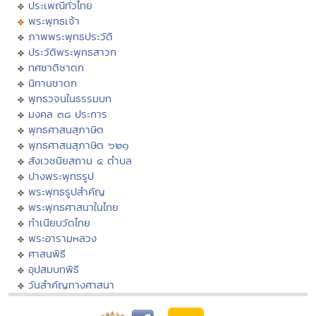
ประเพณีทั่วไทย
พระพุทธเจ้า
ภาพพระพุทธประวัติ
ประวัติพระพุทธสาวก
ทศชาติชาดก
นิทานชาดก
พุทธวจนในธรรมบท
มงคล ๓๘ ประการ
พุทธศาสนสุภาษิต
พุทธศาสนสุภาษิต ๖๒๑
สังเวชนียสถาน ๔ ตำบล
ปางพระพุทธรูป
พระพุทธรูปสำคัญ
พระพุทธศาสนาในไทย
ทำเนียบวัดไทย
พระอารามหลวง
ศาสนพิธี
อุปสมบทพิธี
วันสำคัญทางศาสนา