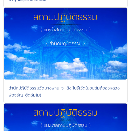
สำนักปฎิบัติธรรมวัดบางพาน จ. สิงห์บุรี(วัดในอุปถัมถ์ของหลวง
พ่อจรัญ ฐิตธัมโม)