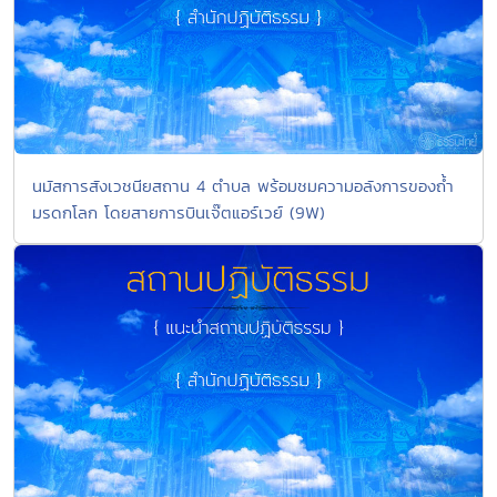
นมัสการสังเวชนียสถาน 4 ตำบล พร้อมชมความอลังการของถ้ำ
มรดกโลก โดยสายการบินเจ๊ตแอร์เวย์ (9W)