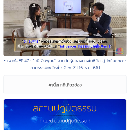
• เจาะใจEP.47 : "วนิ อินพุทธ" จากวัยรุ่นหลงทางในชีวิต สู่ Influencer
สายธรรมะขวัญใจ Gen Z [16 ธ.ค. 66]
#เนื้อหาที่เกี่ยวข้อง