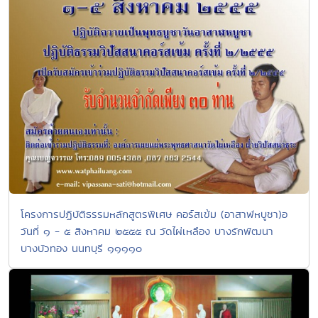
โครงการปฏิบัติธรรมหลักสูตรพิเศษ คอร์สเข้ม (อาสาฬหบูชา)อ
วันที่ ๑ - ๕ สิงหาคม ๒๕๕๕ ณ วัดไผ่เหลือง บางรักพัฒนา
บางบัวทอง นนทบุรี ๑๑๑๑๐