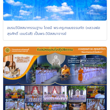
อบรมวิปัสสนากรรมฐาน โดยมี พระครูเกษมธรรมทัต (หลวงพ่อ
สุรศักดิ์ เขมรังสี) เป็นพระวิปัสสนาจารย์