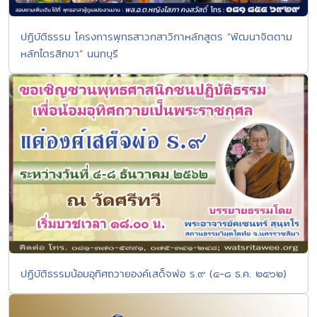
ปฏิบัติธรรม โครงการพุทธสาวกสาวิกาหลักสูตร “พัฒนาจิตตาม
หลักไตรสิกขา” นนทบุรี
ปฏิบัติธรรมน้อมอุทิศถวายองค์เสด็จพ่อ ร.๙ (๔-๘ ธ.ค. ๒๕๖๒)