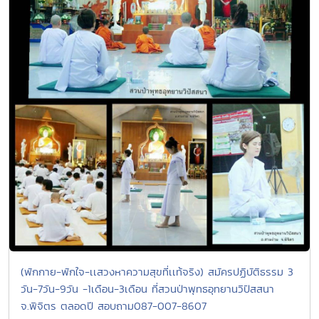
(พักกาย-พักใจ-เเสวงหาความสุขที่เเท้จริง) สมัครปฏิบัติธรรม 3
วัน-7วัน-9วัน -1เดือน-3เดือน ที่สวนป่าพุทธอุทยานวิปัสสนา
จ.พิจิตร ตลอดปี สอบถาม087-007-8607