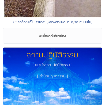
• "เราต้องแก้ไขเราเอง" (หลวงตามหาบัว ญาณสัมปันโน)
#เนื้อหาที่เกี่ยวข้อง