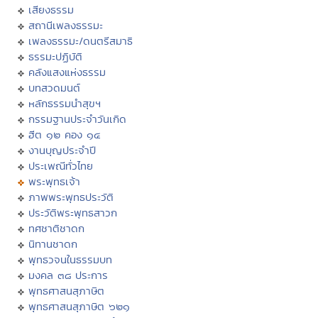
เสียงธรรม
สถานีเพลงธรรมะ
เพลงธรรมะ/ดนตรีสมาธิ
ธรรมะปฏิบัติ
คลังแสงแห่งธรรม
บทสวดมนต์
หลักธรรมนำสุขฯ
กรรมฐานประจำวันเกิด
ฮีต ๑๒ คอง ๑๔
งานบุญประจำปี
ประเพณีทั่วไทย
พระพุทธเจ้า
ภาพพระพุทธประวัติ
ประวัติพระพุทธสาวก
ทศชาติชาดก
นิทานชาดก
พุทธวจนในธรรมบท
มงคล ๓๘ ประการ
พุทธศาสนสุภาษิต
พุทธศาสนสุภาษิต ๖๒๑