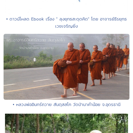
• ดาวน์โหลด Ebook เรื่อง " ลุงยุทธสะดุดคิด" โดย อาจารย์ธีรยุทธ
เวชเจริญยิ่ง
• หลวงพ่ออินทร์ถวาย สันตุสสโก วัดป่านาคำน้อย จ.อุดรธานี