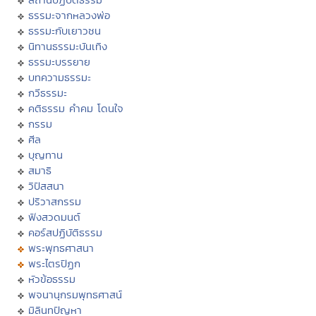
ธรรมะจากหลวงพ่อ
ธรรมะกับเยาวชน
นิทานธรรมะบันเทิง
ธรรมะบรรยาย
บทความธรรมะ
กวีธรรมะ
คติธรรม คำคม โดนใจ
กรรม
ศีล
บุญทาน
สมาธิ
วิปัสสนา
ปริวาสกรรม
ฟังสวดมนต์
คอร์สปฏิบัติธรรม
พระพุทธศาสนา
พระไตรปิฏก
หัวข้อธรรม
พจนานุกรมพุทธศาสน์
มิลินทปัญหา