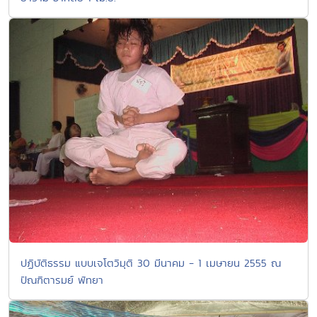
ปฏิบัติธรรม แบบเจโตวิมุติ 30 มีนาคม - 1 เมษายน 2555 ณ
ปัณฑิตารมย์ พัทยา