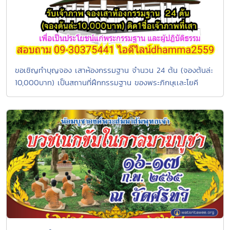
ขอเชิญทำบุญจอง เสาห้องกรรมฐาน จำนวน 24 ต้น (จองต้นล่ะ
10,000บาท) เป็นสถานที่ฝึกกรรมฐาน ของพระภิกษุเเละโยคี