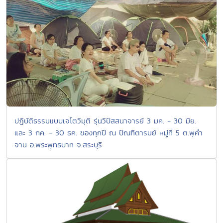
ปฏิบัติธรรมแบบเจโตวิมุติ รุ่นวิปัสสนาจารย์ 3 มค. - 30 มิย.
และ 3 กค. - 30 ธค. ของทุกปี ณ ปัณฑิตารมย์ หมู่ที่ 5 ต.พุคำ
จาน อ.พระพุทธบาท จ.สระบุรี