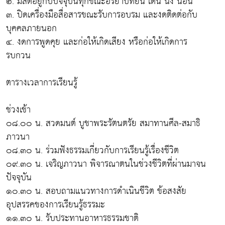
๒. มีสติอยู่กับปัจจุบันทุกขณะอิริยาบทยืน เดิน นั่ง นอน
๓. ปิดเครื่องมือสื่อสารขณะรับการอบรม และงดติดต่อกับ
บุคคลภายนอก
๔. งดการพูดคุย และก่อให้เกิดเสียง หรือก่อให้เกิดการ
รบกวน
ตารางเวลาการเรียนรู้
ช่วงเช้า
๐๘.๐๐ น. สวดมนต์ บูชาพระรัตนตรัย สมาทานศีล-สมาธิ
ภาวนา
๐๘.๓๐ น. ร่วมฟังธรรมเกี่ยวกับการเรียนรู้เรื่องชีวิต
๐๙.๓๐ น. เจริญภาวนา พิจารณาตนในช่วงชีวิตที่ผ่านมาจน
ปัจจุบัน
๑๐.๓๐ น. สอบถามแนวทางการดำเนินชีวิต ข้อสงสัย
อุปสรรคของการเรียนรู้ธรรมะ
๑๑.๓๐ น. รับประทานอาหารธรรมชาติ