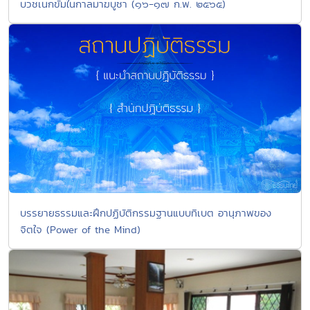
บวชเนกขัมในกาลมาฆบูชา (๑๖-๑๗ ก.พ. ๒๕๖๕)
บรรยายธรรมและฝึกปฏิบัติกรรมฐานแบบทิเบต อานุภาพของ
จิตใจ (Power of the Mind)