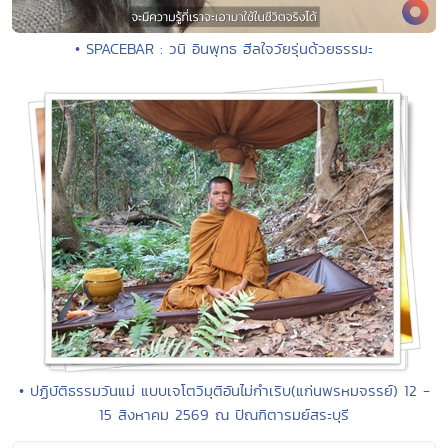
• SPACEBAR : วนิ อินพุทธ ฮีลใจวัยรุ่นด้วยธรรมะ
• ปฏิบัติธรรมวันแม่ แบบเจโตวิมุติอันไม่กำเริบ(แก่นพรหมจรรย์) 12 -
15 สิงหาคม 2569 ณ ปัณฑิตารมย์สระบุรี