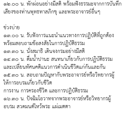
๑๒.๐๐ น. พักผ่อนอย่างมีสติ พร้อมฟังธรรมะจากการบันทึก
เสียงของท่านพุทธทาสภิกขุ และพระอาจารย์อื่นๆ
ช่วงบ่าย
๑๓.๐๐ น. รับฟังการแนะนำแนวทางการปฏิบัติที่ถูกต้อง
พร้อมสอบถามข้อสงสัยในการปฏิบัติธรรม
๑๓.๓๐ น. นั่งสมาธิ เดินจงกรมอย่างมีสติ
๑๔.๓๐ น. ดื่มน้ำปานะ สนทนาเกี่ยวกับการปฏิบัติธรรม
และเปลี่ยนทัศนคติแนวการดำเนินชีวิตแก่กันและกัน
๑๕.๓๐ น. สอบถามปัญหากับพระอาจารย์หรือวิทยากรผู้
ให้การอบรมเกี่ยวกับชีวิต
การงาน การครองชีวิต และการปฏิบัติธรรม
๑๖.๓๐ น. ปัจฉิมโอวาทจากพระอาจารย์หรือวิทยากรผู้
อบรม สวดมนต์ไหว้พระ แผ่เมตตา