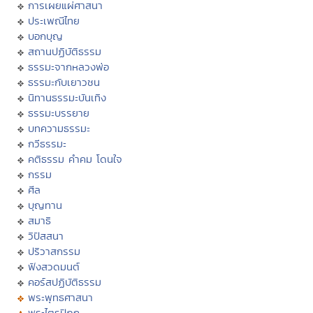
การเผยแผ่ศาสนา
ประเพณีไทย
บอกบุญ
สถานปฏิบัติธรรม
ธรรมะจากหลวงพ่อ
ธรรมะกับเยาวชน
นิทานธรรมะบันเทิง
ธรรมะบรรยาย
บทความธรรมะ
กวีธรรมะ
คติธรรม คำคม โดนใจ
กรรม
ศีล
บุญทาน
สมาธิ
วิปัสสนา
ปริวาสกรรม
ฟังสวดมนต์
คอร์สปฏิบัติธรรม
พระพุทธศาสนา
พระไตรปิฏก