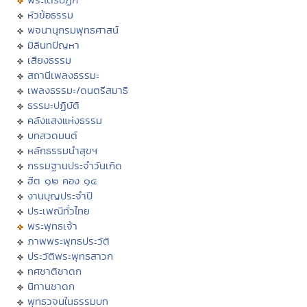
หัวข้อธรรม
พจนานุกรมพุทธศาสน์
มิลินทปัญหา
เสียงธรรม
สถานีเพลงธรรมะ
เพลงธรรมะ/ดนตรีสมาธิ
ธรรมะปฏิบัติ
คลังแสงแห่งธรรม
บทสวดมนต์
หลักธรรมนำสุขฯ
กรรมฐานประจำวันเกิด
ฮีต ๑๒ คอง ๑๔
งานบุญประจำปี
ประเพณีทั่วไทย
พระพุทธเจ้า
ภาพพระพุทธประวัติ
ประวัติพระพุทธสาวก
ทศชาติชาดก
นิทานชาดก
พุทธวจนในธรรมบท