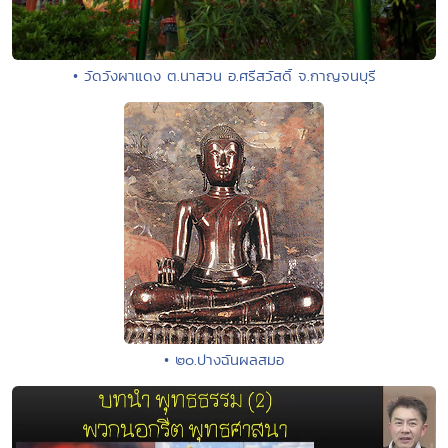
• วัดวังผาแดง ต.นาสวน อ.ศรีสวัสดิ์ จ.กาญจนบุรี
• ๒๐.ปางฉันผลสมอ