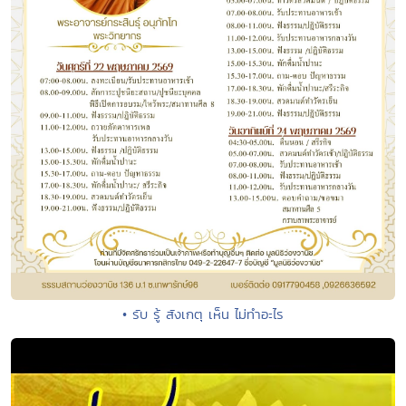
• รับ รู้ สังเกตุ เห็น ไม่ทำอะไร