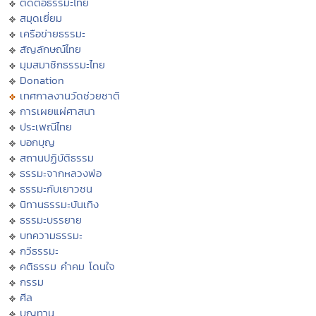
ติดต่อธรรมะไทย
สมุดเยี่ยม
เครือข่ายธรรมะ
สัญลักษณ์ไทย
มุมสมาชิกธรรมะไทย
Donation
เทศกาลงานวัดช่วยชาติ
การเผยแผ่ศาสนา
ประเพณีไทย
บอกบุญ
สถานปฏิบัติธรรม
ธรรมะจากหลวงพ่อ
ธรรมะกับเยาวชน
นิทานธรรมะบันเทิง
ธรรมะบรรยาย
บทความธรรมะ
กวีธรรมะ
คติธรรม คำคม โดนใจ
กรรม
ศีล
บุญทาน