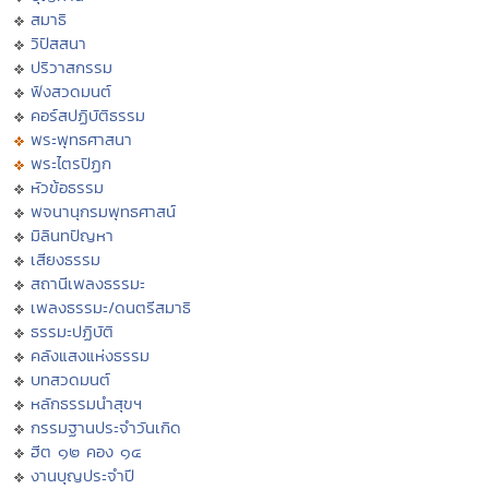
สมาธิ
วิปัสสนา
ปริวาสกรรม
ฟังสวดมนต์
คอร์สปฏิบัติธรรม
พระพุทธศาสนา
พระไตรปิฏก
หัวข้อธรรม
พจนานุกรมพุทธศาสน์
มิลินทปัญหา
เสียงธรรม
สถานีเพลงธรรมะ
เพลงธรรมะ/ดนตรีสมาธิ
ธรรมะปฏิบัติ
คลังแสงแห่งธรรม
บทสวดมนต์
หลักธรรมนำสุขฯ
กรรมฐานประจำวันเกิด
ฮีต ๑๒ คอง ๑๔
งานบุญประจำปี