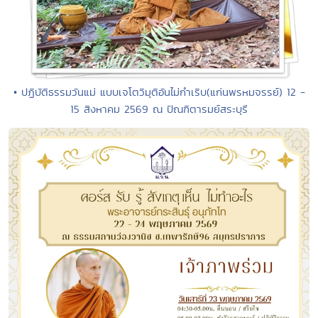
• ปฏิบัติธรรมวันแม่ แบบเจโตวิมุติอันไม่กำเริบ(แก่นพรหมจรรย์) 12 -
15 สิงหาคม 2569 ณ ปัณฑิตารมย์สระบุรี