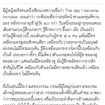
มีผู้หญิงฝรั่งคนหนึ่งเขียนบทความชื่อว่า The day I became
invisible. เธอเล่าว่า ปกติเธอเชื่อว่าเธอมีหน้าตาและหุ่นดีชวน
มอง หลังจากอายุเข้าสู่วัย ๔๐ กว่า วันหนึ่งเธออยู่กรุงลอนดอน
เดินตามถนนรู้สึกแปลกๆ รู้สึกหนาวๆ ขึ้นมา เอ๊ะ เป็นอะไร
ทำไมรู้สึกอย่างนี้ เธอเดินสวนกับผู้ชาย ๕-๖ คน แต่ไม่มีใคร
เหลือบมองดูเธอสักคนเดียว เหมือนกับว่าเธอกลายเป็นมนุษย์
ล่องหนไม่มีใครมองเห็น รู้สึกเหมือนหายจากโลกนี้ไปเหมือนกับ
เป็นผี เธอบอกว่าทั้งๆ ที่ไม่คิดว่าตัวเองจะสนใจให้ผู้ชายมองดู
ตลอดเวลา แต่พอไม่มีใครเหลียวดู มันรู้สึกพลัดพรากจากสิ่ง
สำคัญในชีวิต เหมือนกับตัวเองไม่มีความหมายเสียแล้ว เหมือน
เป็นผีลอยๆ ไม่มีใครเห็น
ที่เป็นเช่นนี้ถือว่าผลของกรรม กรรมที่ผู้ใหญ่ก่อเพราะชอบชม
เด็กหญิงตลอดเวลาว่าสวย กรรมของเด็กที่ยินดีในคำชม อาตมา
ว่าการชมประเภทนี้บ่อยๆ หรือเป็นประจำคือการล้างสมองเด็ก