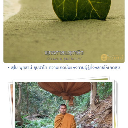
• สุโข พุทฺธานํ อุปฺปาโท ความเกิดขึ้นแห่งท่านผู้รู้ทั้งหลายให้เกิดสุข