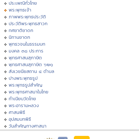
ประเพณีทั่วไทย
พระพุทธเจ้า
ภาพพระพุทธประวัติ
ประวัติพระพุทธสาวก
ทศชาติชาดก
นิทานชาดก
พุทธวจนในธรรมบท
มงคล ๓๘ ประการ
พุทธศาสนสุภาษิต
พุทธศาสนสุภาษิต ๖๒๑
สังเวชนียสถาน ๔ ตำบล
ปางพระพุทธรูป
พระพุทธรูปสำคัญ
พระพุทธศาสนาในไทย
ทำเนียบวัดไทย
พระอารามหลวง
ศาสนพิธี
อุปสมบทพิธี
วันสำคัญทางศาสนา