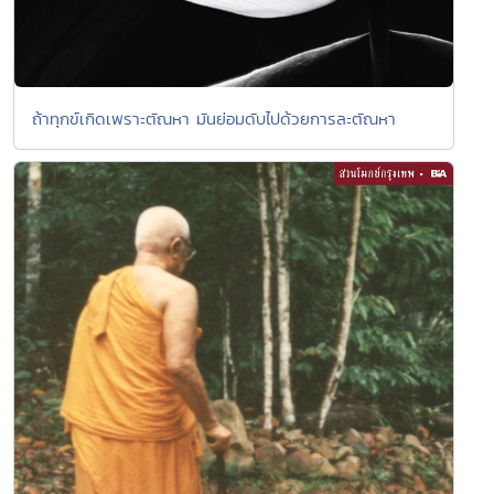
ถ้าทุกข์เกิดเพราะตัณหา มันย่อมดับไปด้วยการละตัณหา