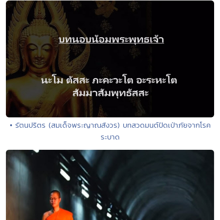
• รัตนปริตร (สมเด็จพระญาณสังวร) บทสวดมนต์ปัดเป่าภัยจากโรค
ระบาด