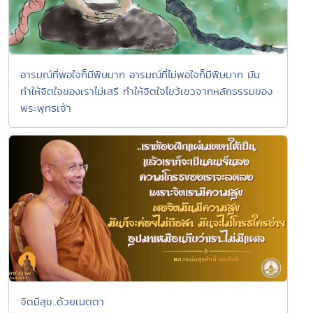
อารมณ์ที่พอใจก็มีพิษมาก อารมณ์ที่ไม่พอใจก็มีพิษมาก มัน
ทำให้จิตใจของเราไม่เสรี ทำให้จิตใจไขว้เขวจากหลักธรรมของ
พระพุทธเจ้า
จิตมีสุข..ด้วยเมตตา