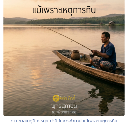
• น ฆาสเหตูปิ กเรยฺย ปาปํ ไม่ควรทำบาป แม้เพราะเหตุการกิน