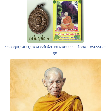
• กองทุนบุญนิธิบูรพาจารย์เพื่อเผยแผ่พุทธธรรม โดยพระครูธรรมสร
คุณ