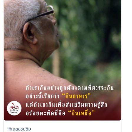
กิเลสชวนชิม