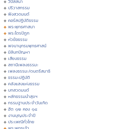
วิปัสสนา
ปริวาสกรรม
ฟังสวดมนต์
คอร์สปฏิบัติธรรม
พระพุทธศาสนา
พระไตรปิฏก
หัวข้อธรรม
พจนานุกรมพุทธศาสน์
มิลินทปัญหา
เสียงธรรม
สถานีเพลงธรรมะ
เพลงธรรมะ/ดนตรีสมาธิ
ธรรมะปฏิบัติ
คลังแสงแห่งธรรม
บทสวดมนต์
หลักธรรมนำสุขฯ
กรรมฐานประจำวันเกิด
ฮีต ๑๒ คอง ๑๔
งานบุญประจำปี
ประเพณีทั่วไทย
พระพุทธเจ้า