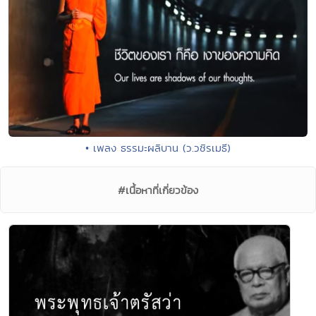
• เพลง ธรรมะผลิบาน (ว.วชิรเมธี)
#เนื้อหาที่เกี่ยวข้อง