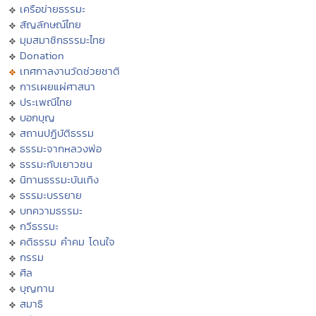
เครือข่ายธรรมะ
สัญลักษณ์ไทย
มุมสมาชิกธรรมะไทย
Donation
เทศกาลงานวัดช่วยชาติ
การเผยแผ่ศาสนา
ประเพณีไทย
บอกบุญ
สถานปฏิบัติธรรม
ธรรมะจากหลวงพ่อ
ธรรมะกับเยาวชน
นิทานธรรมะบันเทิง
ธรรมะบรรยาย
บทความธรรมะ
กวีธรรมะ
คติธรรม คำคม โดนใจ
กรรม
ศีล
บุญทาน
สมาธิ