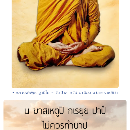
• หลวงพ่อพุธ ฐานิโย - วัดป่าสาลวัน อ.เมือง จ.นครราชสีมา