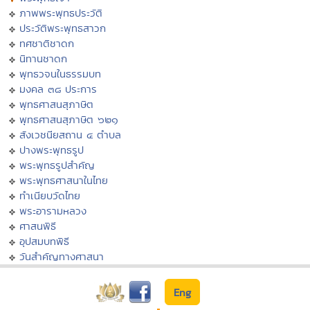
ภาพพระพุทธประวัติ
ประวัติพระพุทธสาวก
ทศชาติชาดก
นิทานชาดก
พุทธวจนในธรรมบท
มงคล ๓๘ ประการ
พุทธศาสนสุภาษิต
พุทธศาสนสุภาษิต ๖๒๑
สังเวชนียสถาน ๔ ตำบล
ปางพระพุทธรูป
พระพุทธรูปสำคัญ
พระพุทธศาสนาในไทย
ทำเนียบวัดไทย
พระอารามหลวง
ศาสนพิธี
อุปสมบทพิธี
วันสำคัญทางศาสนา
Eng