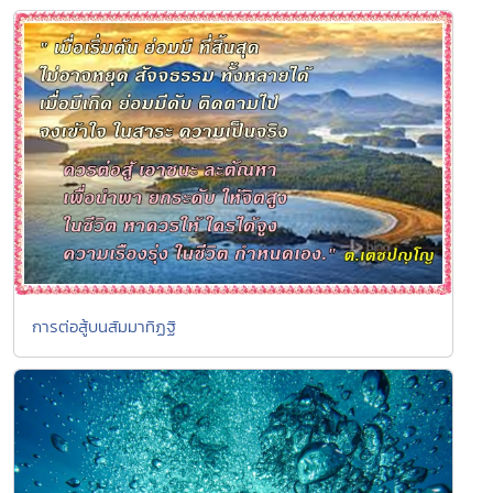
การต่อสู้บนสัมมาทิฏฐิ