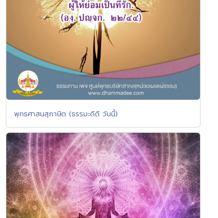
พุทธศาสนสุภาษิต (ธรรมะดีดี วันนี้)