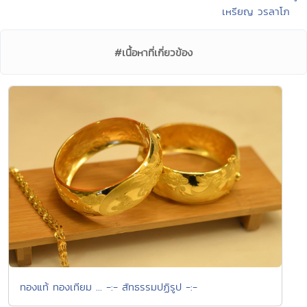
เหรียญ วรลาโภ
#เนื้อหาที่เกี่ยวข้อง
ทองแท้ ทองเทียม ... -:- สัทธรรมปฏิรูป -:-