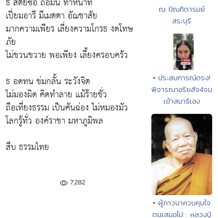
ธ สัตย์ซื่อ ถือมั่น ทำหน้าที่
ณ ปัณฑิตารมย์
เปี่ยมอารี มีเมตตา อัฌชาสัย
สระบุรี
มากความเพียร เลี่ยงความโกรธ งดโทษ
ภัย
ไม่ขวนขวาย พอเพียง เลี้ยงครอบครัว
• ประสบการณ์ตรง!
ธ อดทน ข่มกลั้น ระวังจิต
พิจารณาอริยสัจ4จน
ไม่มองผิด คิดทำลาย แม้ร้ายชั่ว
เข้าสมาธิเอง
ถือเที่ยงธรรม เป็นคันฉ่อง ไม่หมองมัว
โลกรู้ทั่ว องค์ราชา มหาภูมิพล
สืบ ธรรมไทย
7,282
• ผู้ภาวนาควบคุมใจ
ตนเสมอไป : หลวงปู่