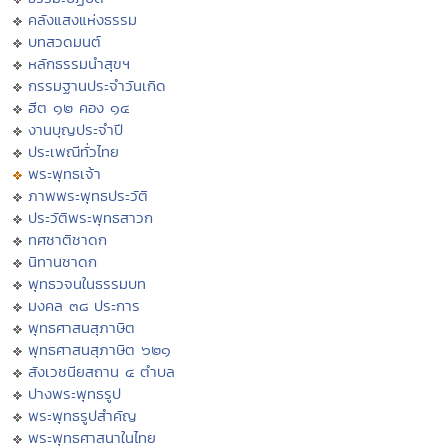
คลังแสงแห่งธรรม
บทสวดมนต์
หลักธรรมนำสุขฯ
กรรมฐานประจำวันเกิด
ฮีต ๑๒ คอง ๑๔
งานบุญประจำปี
ประเพณีทั่วไทย
พระพุทธเจ้า
ภาพพระพุทธประวัติ
ประวัติพระพุทธสาวก
ทศชาติชาดก
นิทานชาดก
พุทธวจนในธรรมบท
มงคล ๓๘ ประการ
พุทธศาสนสุภาษิต
พุทธศาสนสุภาษิต ๖๒๑
สังเวชนียสถาน ๔ ตำบล
ปางพระพุทธรูป
พระพุทธรูปสำคัญ
พระพุทธศาสนาในไทย