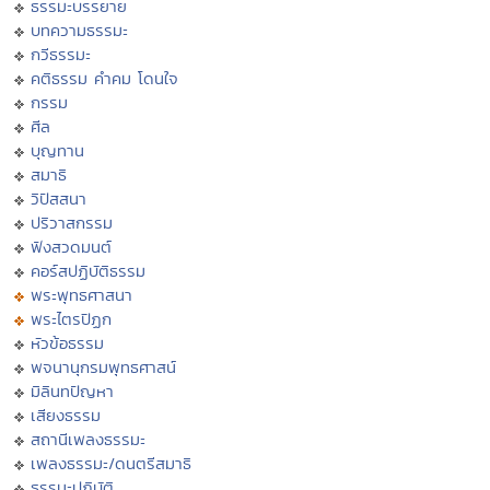
ธรรมะบรรยาย
บทความธรรมะ
กวีธรรมะ
คติธรรม คำคม โดนใจ
กรรม
ศีล
บุญทาน
สมาธิ
วิปัสสนา
ปริวาสกรรม
ฟังสวดมนต์
คอร์สปฏิบัติธรรม
พระพุทธศาสนา
พระไตรปิฏก
หัวข้อธรรม
พจนานุกรมพุทธศาสน์
มิลินทปัญหา
เสียงธรรม
สถานีเพลงธรรมะ
เพลงธรรมะ/ดนตรีสมาธิ
ธรรมะปฏิบัติ