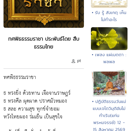
• รับ รู้ สังเกตุ เห็น
ไม่ทำอะไร
ทศพิธธรรมราชา ประพันธ์โดย สืบ
ธรรมไทย
• เพลง แผ่เมตตา :
pt
พลพล
ทศพิธธรรมราชา
ธ ทรงยิ่ง ด้วยทาน เจือจานราษฎร์
ธ ทรงศีล ผุดผาด ปราศมัวหมอง
• ปฏิบัติธรรมวันแม่
ธ สละ ความสุข ทุกข์จำยอม
แบบเจโตวิมุติอันไม่
หวังไทยผอง ร่มเย็น เป็นสุขใจ
กำเริบ(แก่น
พรหมจรรย์) 12 -
15 สิงหาคม 2569