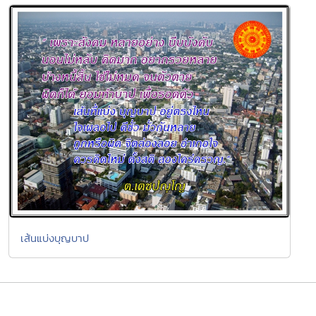
เส้นแบ่งบุญบาป