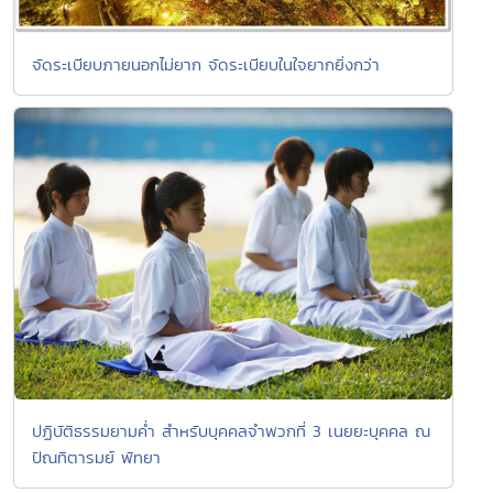
จัดระเบียบภายนอกไม่ยาก จัดระเบียบในใจยากยิ่งกว่า
ปฏิบัติธรรมยามค่ำ สำหรับบุคคลจำพวกที่ 3 เนยยะบุคคล ณ
ปัณทิตารมย์ พัทยา